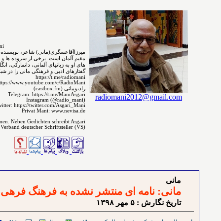
MirzaAgha Asgari.Mani
مقیم ﺁﻟﻤﺎﻥ است. برخی از سروده ⁯⁯⁯⁯ها و 
های ﺍﻭ ﺑﻪ ﺯﺑﺎﻧ‌‌ﻬﺎﻯ آلمانی، دانمارکی، ا
گفتارهای ادبی و فرهنگی مانی را در شبکه 
https://t.me/radiomani
ttps://www.youtube.com/c/RadioMani
رادیومانی (castbox.fm)
Telegram: https://t.me/ManiAsgari
radiomani2012@gmail.com
Instagram (@radio_mani)
itter: https://twitter.com/Asgari_Mani
Privat Mani: www.nevisa.de
enen. Neben Gedichten schreibt Asgari
 Verband deutscher Schriftsteller (VS)
مانی
مانی: نامه ای منتشر نشده به فرهنگ فرهی
تاريخ نگارش : ۵ مهر ۱٣۹٨