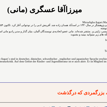
میرزاآقا عسگری (مانی)
نوشته
نگلیسی، ژاپنی و...ﻣﻨﺘﺸﺮ ﺷﺪﻩ⁯اند. مانی عضو اتحادیه‌ی نویسندگان آلمان، بنیان گذار و مدیر رادیو مانی ا
های زیر میتوانید ببینید و بشنوید:
h
Tw
Asgari´s sind in deutscher, dänischer, schwedischer , englischer und japanischer Sprache erschi
raturkritik. Auf dem Gebiet der Kinder- und Jugendliteratur ist er auch aktiv. Er ist Mitglied im
، بزرگمردی که درگذشت