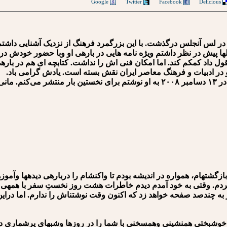
Google
Twitter
Facebook
Delicious
ستاد فرهنگ فرهی یاریگر اندیشه و ادب در ۲۳ سپتامبر ۲۰۱۹ در لس آنجلس درگذشت. با این بزرگمرد فرهنگ از نزدیک آشنایی داش
لها پیش در نظر داشتم ویژه نامه هایی در باره‍ی او وبا حضور خودش در
ول داد کمکم کند. اما امکان فنی اش را نداشت. کتابچه ای هم در باره‍
و در ادبیات و فرهنگ معاصر ایران نقش بسته است. یادش گرامی باد.
در اینجا نامه‍ی منتشر نشده‌ای را که پس از بازگشت از آمریکا در ۱۳ دسامبر ۲۰۰۸ به او نوشتم برای نخستین بار منتشر می‌کنم. ما
به آلمان بازگشته⁯ام، همواره در اندیشه بودم تا واکنش⁯ام را درباره⁯ی دیده⁯ها وآمو
هایم کردم. وقتی به خود آمدم دیدم خاطرات هشت روز نخستِ سفر با ه
گر همان⁯گونه پیش روم یادداشت⁯های سفر ۳⁯ماهه سر به چندصد صفحه خواهد زد که اکنون وقت نوشتن⁯اش را
خوشبختی هم⁯نشینی وهم⁯سخنی با شما را در روزها وشب⁯های پرشماری داش