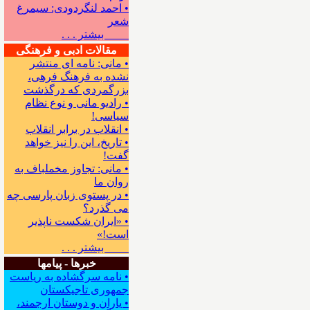
• احمد لنگردودی: سیمرغ
شعر
بیشتر . . .
مقالات ادبی و فرهنگی
• مانی: نامه ای منتشر
نشده به فرهنگ فرهی،
بزرگمردی که درگذشت
• رادیو مانی و نوع نظام
سیاسی!
• انقلاب در برابر انقلاب
• تاریخ، این را نیز خواهد
گفت!
• مانی: تجاوز مخملباف به
روان ما
• در پستوی زبان پارسی چه
می گذرد؟
• «ایران شکست ناپذیر
است!»
بیشتر . . .
خبرها - پیامها
• نامه سرگشاده به ریاست
جمهوری تاجیکستان
• یاران و دوستان ارجمند،