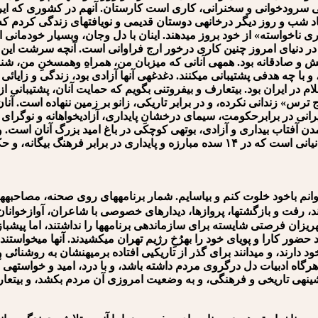
⁯ی سرودخوانی و سخنرانی، کاری است کارستان. آن⁯هم در کشوری که ایرا
شتم، هشتاد شب و روز دیگر درخانه⁯ی دوستان قدیمی و نویافته⁯ای زندگی کرد
ری ناخواسته» از خود بروز می⁯دهند. اینان با دل وجان، وبسیار خودمانی
 در دنیای امروز چنین کاری درخور ارج فراوانی است. آنچه سرشت این پذیر
بخش و صادقانه بود. همه⁯ی آنانی که میزبان من، همراهِ وهم⁯سخنِ من، شن
 با چه هدفی پشتیبانی می⁯کنند. دغدغه⁯ی آن⁯ها آزادی بود، زندگی و زایائی
در ایران بود. بی⁯تعارف و بی⁯فروتنی بگویم که حمایت آنان، پشتیبانی از
رس» زندانی نکرده، و در برابر تاریکی، زانو بر زمین ننهاده است. آنان ن
یرانی در برابرحکومت، سیمای درخشانِ پایداری، آزادیخواهانه و نوگرای 
مدن آفتاب بیداری و آزادی، بوته⁯ی کوچکی در باغ امید بزرگ آنان است.
آن فرهیختگان است، و صدای من، بازتابی اندک از آواز بلند ایرانیانی است که در ۱۴ سده مبارزه و پایدا
نم باخود خلوت کنم و بیاسایم. شمار برنامه⁯های روی صحنه، مصاحبه⁯های 
تند، رفت و بازگشت⁯ها، پروازها، دیدارهای خصوصی با شاعران، آوازخوانا
⁯ریزان فرصتی شایسته برای سازماندهی برنامه⁯ها را نداشتند، اما پیشباز و
 حضور کارا و پویای خود را به⁯رُخِ رژیم تهران می⁯کشیدند. آن⁯ها می⁯خواستن
دارند، و می⁯دانند برای گذر از تاریکی⁯ی افتاده برمیهنشان به روشنائ
هرگاه ادبیات دل درگروی مردم داشته باشد، و با درد، امید و خواسته⁯ی آ
 به پیشینه⁯ی تاریخی و فرهنگی، و به وضعیت امروزی آن مردم بکشد، و بی⁯ت