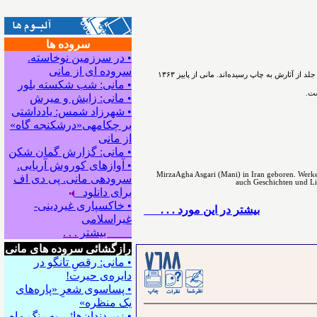
سروده ها
• در سرزمین نوخاسته.
سروده ای از مانی
ﻣﻴﺮﺯﺍﺁﻗﺎﻋﺴگرﻯ(ﻣﺎﻧﻰ) شاعر، نویسنده و پژوهشگر ﺩﺭ ﺳﺎﻝ۱۳۳۰ در اسدآباد همدان ﺯﺍﺩﻩ ﺷﺪ. ﺁﻓﺮﻳﻨﺶ ﺍﺩﺑﻰ ﺭﺍ ﺩﺭ ﻧﻮﺟﻮﺍﻧﻰ ﺁﻏﺎﺯ ﻛﺮﺩ. ﺗﺎﻛﻨﻮﻥ ۵۴ ﺟﻠﺪ ﺍﺯ ﺁﺛﺎﺭﺵ ﺑﻪ ﭼﺎﭖ ﺭﺳﻴﺪه‌اﻧﺪ. مانی از ﭘﺎﻳﻴﺰ ۱۳۶۳
• مانی: شب شکسته بلور
ست.
• مانی: زایش و میرش
• شهرزاد شمس: یادداشتی
بر چکامه‍ی«درشکنجه گاه»
از مانی
• مانی: گزارش گمان شکن
• آوازهای کوروش آریایی.
MirzaAgha Asgari (Mani) in Iran geboren. Werke 
سروده‍ی مانی. پی دی اف
auch Geschichten und Lite
برای دانلود
• خاکسپاری غیردینی-
بيشتر در این مورد . . .
غیراسلامی
بیشتر . . .
رازگشائی سروده های مانی
• مانی: رقصِ تانگو در
دایره‌ی حیرت!
• پساسوی شعرِ «پاره‌های
یک منظره»
• زیر دندان‌هائی به رنگِ ماه