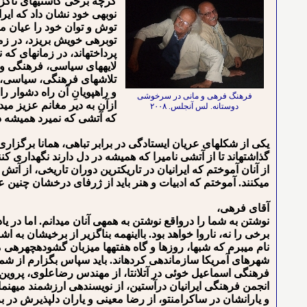
گرچه برخی کاستی⁯های ناگزیر
نوبه⁯ی خود نشان داد که ایر
توش و توان خود را عیان می⁯
توبره⁯ی خویش بریزد، در زم
پرداخته⁯اند، در زمانه⁯ای که
لایه⁯های سیاسی، فرهنگی و 
تلاش⁯های فرهنگی، سیاسی، اد
و راهپویانِ آن راه دشوار را
فرهنگ فرهی و مانی در سرخوشی
ازآن به دیر مغانم عزیز می⁯د
دوستانه. لس آنجلس. ۲۰۰۸
که آتشی که نمیرد همیشه 
گذاشته⁯اند تا از آتشی نامیرا که همیشه در دل دارند نگهداری 
از آنان آموختم که ایرانیان در تاریکترین دوران تاریخی، از 
می⁯کنند. آموختم که ادبیات و هنر باید از ژرفای درخشان چنین عش
آقای فرهی،
نوشتن به شما را درواقع نوشتن به همه⁯ی آنان می⁯دانم. اما در یا
برخی را نه، ناروا خواهد بود. بااین⁯همه بناگزیر از برخی⁯شان به
نام می⁯برم که شب⁯ها، روزها و گاه هفته⁯ها میزبان گشوده⁯چهره⁯
شهرهای آمریکا سازماندهی کرده⁯اند. باید سپاس بگزارم از شما
فرهنگی اسماعیل خوئی در آتلانتا، از مهندس رضاعلوی، پروین 
انجمن فرهنگی ایرانیان درآستین، از نویسنده⁯ی ارزشمند میهن
و یارانشان در ساکرامنتو، از رضا معینی و یاران دلپذیرش در ب