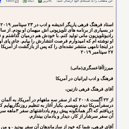
این مطلب را به شبکه‌ی خود ارسال کنید:
بالاترین
دنباله
Yahoo
ا
در بسیاری از برنامه های تلویزیونی اش میهمان او بودم. از سا
رادیوتلویزیون مانی تولید کنم. با خودش هم درمیان گذاشتم و ق
او نوشته ام که امیدوارم فرصت انتشارش را بیابم. جای پای ا
۲۷ سپتامبر ۲۰۱۹
میرزاآقاعسگری(مانی)
فرهنگ و ادب ایرانیان در آمریکا
آقای فرهنگ فرهی نازنین،
از ۲۲ آگست ۲۰۰۸ که از سفر سه ماهه⁯ام در آمریکا، 
درسفرآمریکا دیدم بنویسم. یک⁯بار آغاز به تنظیم روزنگاری⁯
دریافتم که ا
آن سفر سرشار از کار، دیدار و یادمان بیندازم.
آقای فرهی، شما که خود از سازماندهان آن سفر بودید - و من 