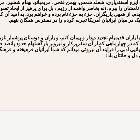
ی، ایرج اسفندیاری، شعله شمس، بهمن فتحی، مریم⁯بانو، بهنام ششپر، 
امشان را ببرم. (نه بخاطر واهمه از رژیم ، بل برای پرهیز از ایجاد تصو
 از همه⁯ی یاریگران، جزء به جزء نام برده و خواهم برد. به امید آن که ب
نزدیک در میان ایرانیان آمریکا تجربه کردم را در دسترس همگان بنهم.
یاران قدیمی⁯ام تجدید دیدار و پیمان کنم، و یاران و دوستان پرشمار تاز
ود که در چهارماهی که از آن سفرپرکار و نیروبر بازگشته⁯ام حدود پانصد
ائی⁯ی ادبی را فرایند آن نیروئی می⁯دانم که شما ایرانیان فرهیخته و فرهنگ
ل و جانتان باد!