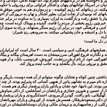
 و ناخواسته هم در برنامه⁯های سفرم بود، اما آن⁯همه تلاش، دوندگی و ان
انیان در آمریکا، توانائی⁯های پنهان و آشکار فراوانی برای رودروئی با ح
کنند. در زمانه⁯ای که رژیم کوشیده – و درمواردی هم به خوبی موفق شده 
انه⁯ای که نومیدان از نجات ایران، بطور آشکار و نهان به دریوزگی از آ
 نیاز یا عشقِ رفت و بازگشت به ایران، بسیاری را به سکوت در برابر جنایت
خبرچین رژیم بخشی از مردم را فاسد، گندیده و بویناک کرده است، چه پ
بی و فرهنگی خود، در برابر آن رژیم سنگر بسته⁯اند، و راه به سوی آزادی
 با دل و اندیشه و جان پشتیبانی می⁯کنند. به سروده⁯ی رندِ شیراز:
ارند
در دل ما است!
یکی از شکل⁯های عریان ایستادگی در برابر تباهی، همانا برگزاری همای
کنند و نگذارند فروغ اهورائی سرزمینشان به دست اهریمنان بیگانه و بیگ
آتش اهورائی⁯ی خود، از نام آرش،زرتشت، کوروش، فردوسی، بابک، و از هو
ق و نیروئی برآید، بال بگشاید و به جانب آینده پرواز کند.
دداشتی چنین کوتاه و شتابان چگونه می⁯توانم از آن همه دوست، یاریگر و پ
 اشاره نام می⁯برم به نشانه⁯ی پاس از همه⁯ی کسانی که پذیرایم بودند. از 
ی من بودند. این نام⁯ها، خود نشان و یادآور یاران پرشمار دیگری هم هست 
، از حسین و شیرین حجازی و یارانشان در لس⁯آنجلس، از دکتر سیاوش و 
کُه⁯گیلانی، بانو رأفت، گودرزگرمرودی، احمدلنگرودی و یاران پرشمارش
مان دکترمسعودنقره⁯کار، همسرش شیده، از کوروش و یاران مهربانشان د
رکلی، از رضاسپهداری و نریمان ملکی و یاران دوست⁯داشتنی⁯شان در اورنج