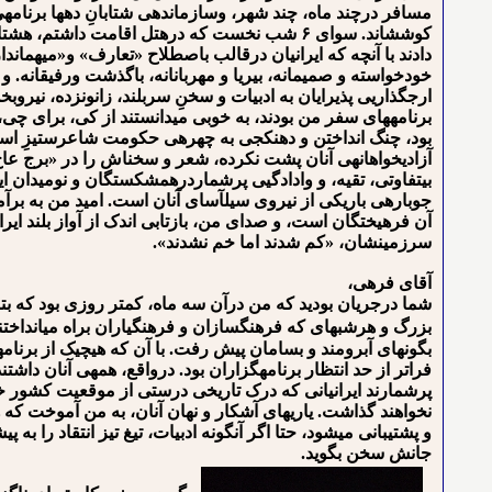
مسافر درچند ماه، چند شهر، وسازماندهی شتابانِ ده⁯ها برنامه
کوشش⁯اند. سوای ۶ شب نخست که درهتل اقامت دا
دادند با آنچه که ایرانیان درقالب باصطلاح «تعارف» و«میهماندا
خودخواسته و صمیمانه، بی⁯ریا و مهربانانه، باگذشت ورفیقانه. و
ارجگذاری⁯ی پذیرایان به ادبیات و سخنِ سربلند، زانونزده، نیرو
برنامه⁯های سفر من بودند، به خوبی می⁯دانستند از کی، برای چی، و
بود، چنگ انداختن و دهن⁯کجی به چهره⁯ی حکومت شاعرستیزِ اسلام 
آزادیخواهانه⁯ی آنان پشت نکرده، شعر و سخن⁯اش را در «برج عاج ت
بی⁯تفاوتی، تقیه، و وادادگی⁯ی پرشماردرهم⁯شکستگان و نومیدان ا
جوباره⁯ی باریکی از نیروی سیل⁯آسای آنان است. امید من به برآ
سرزمینشان، «کم شدند اما خم نشدند».
آقای فرهی،
شما درجریان بودید که من درآن سه ماه، کمتر روزی بود که بتوا
بزرگ و هرشبه⁯ای که فرهنگ⁯سازان و فرهنگ⁯یاران براه⁯ می⁯انداخ
بگونه⁯ای آبرومند و بسامان پیش رفت. با آن که هیچ⁯یک از برنامه
فراتر از حد انتظار برنامه⁯گزاران بود. درواقع، همه⁯ی آنان داشتند
پرشمارند ایرانیانی که درک تاریخی درستی از موقعیت کشور خود 
نخواهند گذاشت. یاری⁯های آشکار و نهان آنان، به من آموخت که 
و پشتیبانی می⁯شود، حتا اگر آن⁯گونه ادبیات، تیغ تیز انتقاد را
جانش سخن بگوید.