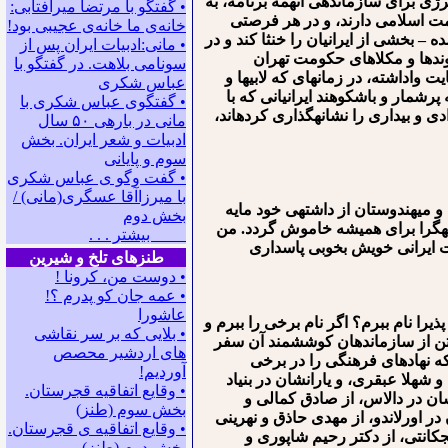
رژی برای سازماندهی آن⁯همه برنامه، به
• گفتگو با مرتضا میرآفتابی:
کومت اسلامی دارند، و در هر فرصتی
ﺧﺎﻧﻪﻯ ﻣﺎ ﺧﺎﻧﻪﻯ ﻋﺠﻴﺒﻰ ﺑﻮﺩ!
– بخشی از ایرانیان را خنثا کند و در
• مانی:ادبیات ایران پس از
خوندها و مکلاهای حکومت تهران
سونامی بلاهت. در گفتگو با
 واداشته، در زمانه⁯ای که لابی⁯ها و
عباس شکری
رشمار و باشکوهند ایرانیانی که با
• گفتگوی عباس شکری با
 و بیداری را نشانه⁯گذاری کرده⁯اند،
مانی در باره‍ی ۵۰ سال
ادبیات و شعر ایران. بخش
سوم و پایانی
• گفت وگو ی عباس شکری
با میرزاآقا عسگری(مانی) /
ش⁯های فرهنگی، ادبی و سیاسی است. ۳۰ سال است که ایران⁯یاران و میهن⁯دوستان از داشته⁯ی خود مایه
بخش دوم
انه⁯گرا برای همیشه خاموش گردد. من
بیشتر . . .
یت ایرانی خویش بخوبی پاسداری
طنزهای تلخ و شیرین
• دوست من، کرونا !
• ﻋﻤﻪ ﺟﺎﻥ ﻛﻮ ﭘﺪﺭﻡ ؟!
عاشورا
ذیرا نام ببرم؟ اگر نام برخی را ببرم و
• بلایی که بر سر نقاشی
چند تن از سازماندهان کوششمند آن سفر
های اردشیر محصص
که نهادهای فرهنگی⁯ را در برخی
آوردیم!
شهلا عبقری، و یارانشان در بنیاد
• وقایع اتفاقیه قجرستان.
ان در دالاس، از صادق کمالی و
بخش سوم (طنز)
ر اورلاندو، از مهدی حاذق و نهرینی
• وقایع اتفاقیه ی قجرستان.
⁯کانتی، از دکتر رحیم شاپوری و
بخش دوم (طنز)