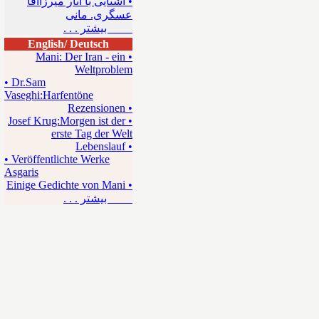
• آشنایی با آثار میرزاآقا
عسگری. مانی
بیشتر . . .
English/ Deutsch
• Mani: Der Iran - ein
Weltproblem
• Dr.Sam
Vaseghi:Harfentöne
• Rezensionen
• Josef Krug:Morgen ist der
erste Tag der Welt
• Lebenslauf
• Veröffentlichte Werke
Asgaris
• Einige Gedichte von Mani
بیشتر . . .