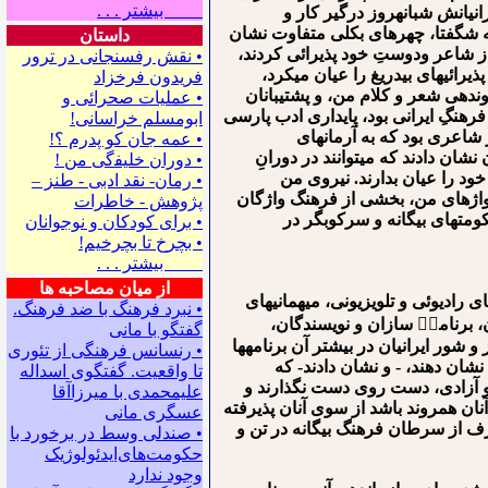
بیشتر . . .
نیانش شبانه⁯روز درگیر کار و
م که شگفتا، چهره⁯ای بکلی متفاوت نشان
داستان
 از شاعر ودوستِ خود پذیرائی کردند،
• نقش رفسنجانی در ترور
ائی⁯های بی⁯دریغ را عیان می⁯کرد،
فریدون فرخزاد
ونده⁯ی شعر و کلام من، و پشتیبانان
• عملیات صحرائی و
 فرهنگِ ایرانی بود، پایداری ادب پارسی
ابومسلم خراسانی!
 شاعری بود که به آرمان⁯های
• ﻋﻤﻪ ﺟﺎﻥ ﻛﻮ ﭘﺪﺭﻡ ؟!
شان دادند که می⁯توانند در دورانِ
• ﺩﻭﺭﺍﻥ ﺧﻠﻴﻔگی ﻣﻦ !
خود را عیان بدارند. نیروی من
• رمان- نقد ادبی - طنز –
 واژ⁯های من، بخشی از فرهنگ واژگان
پژوهش - خاطرات
ری در برابر فرهنگ بیگانه، و حکومت⁯های بیگانه و سرکوبگر در
• ﺑﺮﺍﻯ ﻛﻮﺩﻛﺎﻥ ﻭ ﻧﻮﺟﻮﺍﻧﺎﻥ
• بچرخ تا بچرخیم!
بیشتر . . .
از میان مصاحبه ها
رادیوئی و تلویزیونی، میهمانی⁯های
• نبرد فرهنگ با ضد فرهنگ.
ن، برنامهٜ سازان و نویسندگان،
گفتگو با ﻣﺎﻧﻰ
 شور ایرانیان در بیشتر آن برنامه⁯ها
• رنسانس فرهنگی ‌از تئوری
د نشان دهند، - و نشان دادند- که
‌تا واقعیت. گفتگوی اسداله
ی و آزادی، دست روی دست نگذارند و
علیمحمدی با میرزاآقا
نان همروند باشد از سوی آنان پذیرفته
عسگری ‌مانی
عارف از سرطان فرهنگ بیگانه⁯ در تن و
• صندلی وسط در برخورد با
حکومت‌های‌ایدئولوژیک
وجود ندارد