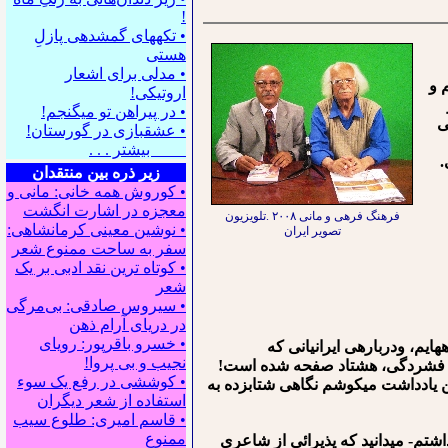
!
• تکه⁪های گمشده⁪ی پازلِ
هستی
• مدلی برای اشعار
تم و
اروتیکی!
• در پیراهن تو می⁪گنجم!
ی
• عشقبازی در گورستان!
بیشتر . . .
نی.
زیر ذره بین منتقدان
• کوروش همه خانی: مانی و
معجزه در اشارت انگشت
فرهنگ فرهی و مانی ۲۰۰۸ .تلویزیون
• نوشین معینی کرمانشاهی:
تصویر ایران
سفر به ساحت ممنوع شعر
• کوتاه ترین نقد ادبی بر یک
شعر
• سیروس صادقی: بی‌مرگی
در دریای آرام ذهن
• خسرو باقرپور: ﺭوﻳﺎﻯ
زه⁯هایم، ودرباره⁯ی ایرانیانی که
ﻧﺠﻴﺐ ﻭ ﺑﻰ ﭘﺮﻭﺍ!
مه⁯ی فشردگی، هشتاد صفحه شده است!
• کوششی در رفع یک سوء
 ندارم. اما دراین یادداشت می⁯کوشم نگاهی شتابزده به
استفاده از شعر دیگران
• قاسم امیری: طلوع سیب
ممنوع
تم- می⁯دانید که پذیرائی از شاعری