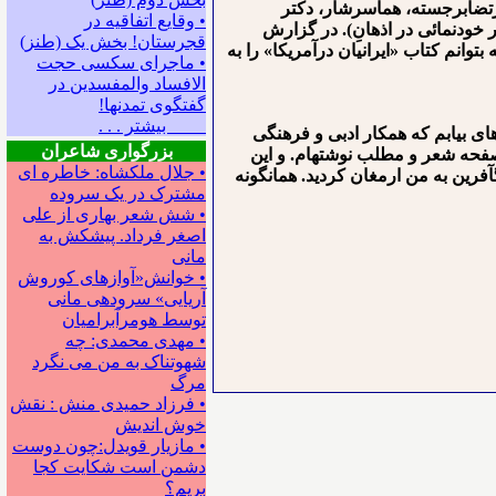
مرتضابرجسته، هماسرشار، دکتر
• وقایع اتفاقیه در
ر خودنمائی در اذهانِ). در گزارش
قجرستان! بخش یک (طنز)
توانم کتاب «ایرانیان درآمریکا» را به
• ماجرای سکسی حجت
الافساد والمفسدین در
گفتگوی تمدنها!
بیشتر . . .
ه⁯ای بیابم که همکار ادبی و فرهنگی
بزرگواری شاعران
 صفحه شعر و مطلب نوشته⁯ام. و این
• جلال ملکشاه: خاطره ای
⁯آفرین به من ارمغان کردید. همان⁯گونه
مشترک در یک سروده
• شش شعر بهاری از علی
اصغر فرداد. پیشکش به
مانی
• خوانش«آوازهای کوروش
آریایی» سروده‍ی مانی
توسط هومرآبرامیان
• مهدی محمدی: چه
شهوتناک به من می نگرد
مرگ
• فرزاد حمیدی منش : نقش
خوش اندیش
• مازیار قویدل:چون دوست
دشمن است شکایت کجا
بریم؟