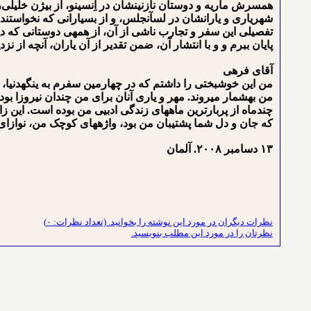
همسرش ماریه و دوستان نازنینشان در اِن⁯سینو، از بیژن خلیل
شهریاری و یارانشان در لس⁯آنجلس، و از بسیارانی که نخواستند ن
تفصیلی این سفر و تجارب ناشی از آن، از همه⁯ی دوستانی که دیدم،
پایان ببرم و و با انتشار آن، ضمن تقدیر از آن یاران، آنچه از 
آقای فرهی
من این خوشبختی را داشتم که در چهارمین سفرم به ینگه⁯دنیا، با 
من به⁯شمار می⁯روند. مهر و یاری آنان برای من چندان نیروزا ب
چندماه از پربارترین ماه⁯های زندگی ادبی⁯ی من بوده است. این زای
که جان و دل شما پشتیبان من بود، واژه⁯های کوچک من، نوازای د
۱۳ دسامبر ۲۰۰۸. آلمان
نظرات دیگران در مورد این نوشته را بخوانید. (تعداد نظرات: ۰)
نظرتان را در مورد این مطلب بنویسید.