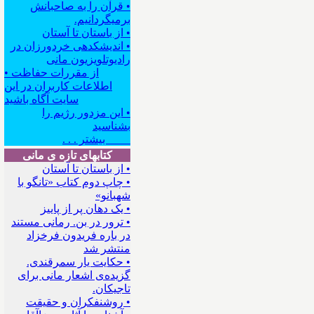
• قرآن را به صاحبانش
برمیگردانیم.
• از باستان تا آستان
• اندیشکده‍ی خردورزان در
رادیوتلویزیون مانی
• از مقررات حفاظت
اطلاعات کاربران در این
سایت آگاه باشید
• این مزدور رژیم را
بشناسید
بیشتر . . .
کتابهای تازه ی مانی
• از باستان تا آستان
• چاپ دوم کتاب «تانگو با
شهبانو»
• یک دهان پر از پاییز
• ترور در بن. رمانی مستند
در باره فریدون فرخزاد
منتشر شد
• حکایت یار سمرقندی.
گزیده‌ی اشعار مانی برای
تاجیکان.
• روشنفکران و حقیقت