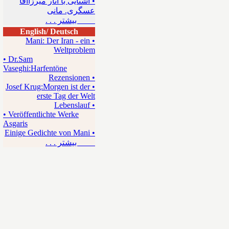
• آشنایی با آثار میرزاآقا
عسگری. مانی
بیشتر . . .
English/ Deutsch
• Mani: Der Iran - ein
Weltproblem
• Dr.Sam
Vaseghi:Harfentöne
• Rezensionen
• Josef Krug:Morgen ist der
erste Tag der Welt
• Lebenslauf
• Veröffentlichte Werke
Asgaris
• Einige Gedichte von Mani
بیشتر . . .