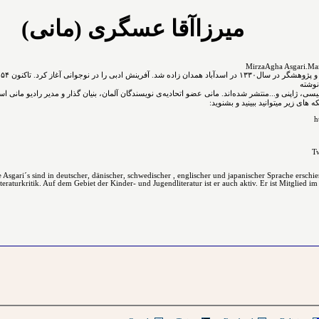
میرزاآقا عسگری (مانی)
نوشته
نگلیسی، ژاپنی و...ﻣﻨﺘﺸﺮ ﺷﺪﻩ⁯اند. مانی عضو اتحادیه‌ی نویسندگان آلمان، بنیان گذار و مدیر رادیو مانی ا
های زیر میتوانید ببینید و بشنوید:
h
Tw
Asgari´s sind in deutscher, dänischer, schwedischer , englischer und japanischer Sprache erschi
raturkritik. Auf dem Gebiet der Kinder- und Jugendliteratur ist er auch aktiv. Er ist Mitglied im