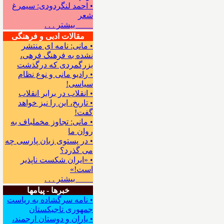
• احمد لنگردودی: سیمرغ
شعر
بیشتر . . .
مقالات ادبی و فرهنگی
• مانی: نامه ای منتشر
نشده به فرهنگ فرهی،
بزرگمردی که درگذشت
• رادیو مانی و نوع نظام
سیاسی!
• انقلاب در برابر انقلاب
• تاریخ، این را نیز خواهد
گفت!
• مانی: تجاوز مخملباف به
روان ما
• در پستوی زبان پارسی چه
می گذرد؟
• «ایران شکست ناپذیر
است!»
بیشتر . . .
خبرها - پیامها
• نامه سرگشاده به ریاست
جمهوری تاجیکستان
• یاران و دوستان ارجمند،