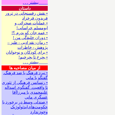
بیشتر . . .
داستان
• نقش رفسنجانی در ترور
فریدون فرخزاد
• عملیات صحرائی و
ابومسلم خراسانی!
• ﻋﻤﻪ ﺟﺎﻥ ﻛﻮ ﭘﺪﺭﻡ ؟!
• ﺩﻭﺭﺍﻥ ﺧﻠﻴﻔگی ﻣﻦ !
• رمان- نقد ادبی - طنز –
پژوهش - خاطرات
• ﺑﺮﺍﻯ ﻛﻮﺩﻛﺎﻥ ﻭ ﻧﻮﺟﻮﺍﻧﺎﻥ
• بچرخ تا بچرخیم!
بیشتر . . .
از میان مصاحبه ها
• نبرد فرهنگ با ضد فرهنگ.
گفتگو با ﻣﺎﻧﻰ
• رنسانس فرهنگی ‌از تئوری
‌تا واقعیت. گفتگوی اسداله
علیمحمدی با میرزاآقا
عسگری ‌مانی
• صندلی وسط در برخورد با
حکومت‌های‌ایدئولوژیک
وجود ندارد