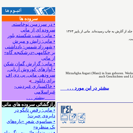
سروده ها
• در سرزمین نوخاسته.
سروده ای از مانی
ﻣﻴﺮﺯﺍﺁﻗﺎﻋﺴگرﻯ(ﻣﺎﻧﻰ) شاعر، نویسنده و پژوهشگر ﺩﺭ ﺳﺎﻝ۱۳۳۰ در اسدآباد همدان ﺯﺍﺩﻩ ﺷﺪ. ﺁﻓﺮﻳﻨﺶ ﺍﺩﺑﻰ ﺭﺍ ﺩﺭ ﻧﻮﺟﻮﺍﻧﻰ ﺁﻏﺎﺯ ﻛﺮﺩ. ﺗﺎﻛﻨﻮﻥ ۵۴ ﺟﻠﺪ ﺍﺯ ﺁﺛﺎﺭﺵ ﺑﻪ ﭼﺎﭖ ﺭﺳﻴﺪه‌اﻧﺪ. مانی از ﭘﺎﻳﻴﺰ ۱۳۶۳
• مانی: شب شکسته بلور
ست.
• مانی: زایش و میرش
• شهرزاد شمس: یادداشتی
بر چکامه‍ی«درشکنجه گاه»
از مانی
• مانی: گزارش گمان شکن
• آوازهای کوروش آریایی.
MirzaAgha Asgari (Mani) in Iran geboren. Werke 
سروده‍ی مانی. پی دی اف
auch Geschichten und Lite
برای دانلود
• خاکسپاری غیردینی-
بيشتر در این مورد . . .
غیراسلامی
بیشتر . . .
رازگشائی سروده های مانی
• مانی: رقصِ تانگو در
دایره‌ی حیرت!
• پساسوی شعرِ «پاره‌های
یک منظره»
• زیر دندان‌هائی به رنگِ ماه