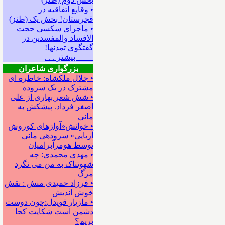
• وقایع اتفاقیه در
قجرستان! بخش یک (طنز)
• ماجرای سکسی حجت
الافساد والمفسدین در
گفتگوی تمدنها!
بیشتر . . .
بزرگواری شاعران
• جلال ملکشاه: خاطره ای
مشترک در یک سروده
• شش شعر بهاری از علی
اصغر فرداد. پیشکش به
مانی
• خوانش«آوازهای کوروش
آریایی» سروده‍ی مانی
توسط هومرآبرامیان
• مهدی محمدی: چه
شهوتناک به من می نگرد
مرگ
• فرزاد حمیدی منش : نقش
خوش اندیش
• مازیار قویدل:چون دوست
دشمن است شکایت کجا
بریم؟