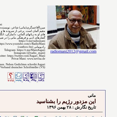
MirzaAgha Asgari.Mani
مقیم ﺁﻟﻤﺎﻥ است. برخی از سروده ⁯⁯⁯⁯ها و 
های ﺍﻭ ﺑﻪ ﺯﺑﺎﻧ‌‌ﻬﺎﻯ آلمانی، دانمارکی، ا
گفتارهای ادبی و فرهنگی مانی را در شبکه 
https://t.me/radiomani
ttps://www.youtube.com/c/RadioMani
رادیومانی (castbox.fm)
Telegram: https://t.me/ManiAsgari
radiomani2012@gmail.com
Instagram (@radio_mani)
itter: https://twitter.com/Asgari_Mani
Privat Mani: www.nevisa.de
enen. Neben Gedichten schreibt Asgari
 Verband deutscher Schriftsteller (VS)
مانی
این مزدور رژیم را بشناسید
تاريخ نگارش : ۲٨ بهمن ۱٣۹۶