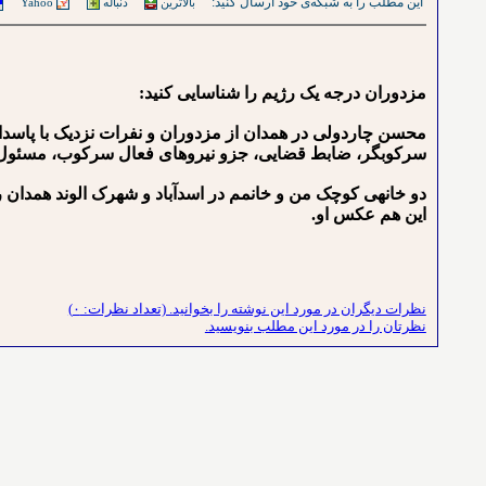
این مطلب را به شبکه‌ی خود ارسال کنید:
بالاترین
دنباله
Yahoo
مزدوران درجه یک رژیم را شناسایی کنید:
محسن چاردولی در همدان از مزدوران و نفرات نزدیک با پاس
سرکوبگر، ضابط قضایی، جزو نیروهای فعال سرکوب، مسئول ام ار ای ه
دو خانه‍ی کوچک من و خانمم در اسدآباد و شهرک الوند همدان
این هم عکس او.
نظرات دیگران در مورد این نوشته را بخوانید. (تعداد نظرات: ۰)
نظرتان را در مورد این مطلب بنویسید.