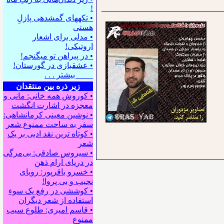
!
• تکه⁪های گمشده⁪ی پازلِ
هستی
• مدلی برای اشعار
اروتیکی!
• در پیراهن تو می⁪گنجم!
• عشقبازی در گورستان!
بیشتر . . .
زیر ذره بین منتقدان
• کوروش همه خانی: مانی و
معجزه در اشارت انگشت
• نوشین معینی کرمانشاهی:
سفر به ساحت ممنوع شعر
• کوتاه ترین نقد ادبی بر یک
شعر
• سیروس صادقی: بی‌مرگی
در دریای آرام ذهن
• خسرو باقرپور: ﺭوﻳﺎﻯ
ﻧﺠﻴﺐ ﻭ ﺑﻰ ﭘﺮﻭﺍ!
• کوششی در رفع یک سوء
استفاده از شعر دیگران
• قاسم امیری: طلوع سیب
ممنوع