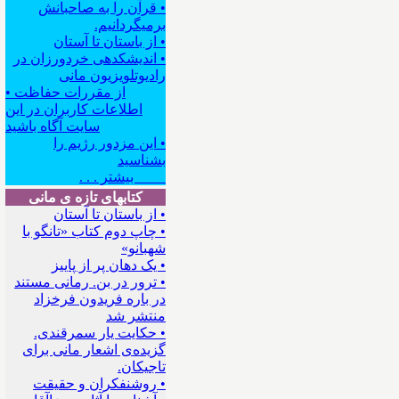
• قرآن را به صاحبانش
برمیگردانیم.
• از باستان تا آستان
• اندیشکده‍ی خردورزان در
رادیوتلویزیون مانی
• از مقررات حفاظت
اطلاعات کاربران در این
سایت آگاه باشید
• این مزدور رژیم را
بشناسید
بیشتر . . .
کتابهای تازه ی مانی
• از باستان تا آستان
• چاپ دوم کتاب «تانگو با
شهبانو»
• یک دهان پر از پاییز
• ترور در بن. رمانی مستند
در باره فریدون فرخزاد
منتشر شد
• حکایت یار سمرقندی.
گزیده‌ی اشعار مانی برای
تاجیکان.
• روشنفکران و حقیقت