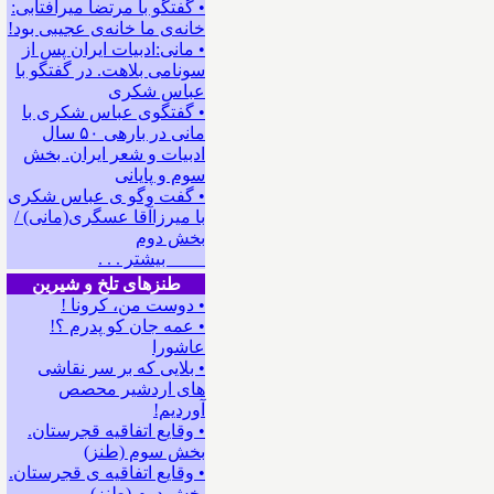
• گفتگو با مرتضا میرآفتابی:
ﺧﺎﻧﻪﻯ ﻣﺎ ﺧﺎﻧﻪﻯ ﻋﺠﻴﺒﻰ ﺑﻮﺩ!
• مانی:ادبیات ایران پس از
سونامی بلاهت. در گفتگو با
عباس شکری
• گفتگوی عباس شکری با
مانی در باره‍ی ۵۰ سال
ادبیات و شعر ایران. بخش
سوم و پایانی
• گفت وگو ی عباس شکری
با میرزاآقا عسگری(مانی) /
بخش دوم
بیشتر . . .
طنزهای تلخ و شیرین
• دوست من، کرونا !
• ﻋﻤﻪ ﺟﺎﻥ ﻛﻮ ﭘﺪﺭﻡ ؟!
عاشورا
• بلایی که بر سر نقاشی
های اردشیر محصص
آوردیم!
• وقایع اتفاقیه قجرستان.
بخش سوم (طنز)
• وقایع اتفاقیه ی قجرستان.
بخش دوم (طنز)