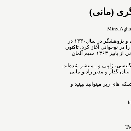
ری (مانی)
MirzaAgha
ﻣﻴﺮﺯﺍﺁﻗﺎﻋﺴگرﻯ(ﻣﺎﻧﻰ) شاعر، نویسنده و پژوهشگر ﺩﺭ ﺳﺎﻝ۱۳۳۰ در
ﺍ ﺩﺭ ﻧﻮﺟﻮﺍﻧﻰ ﺁﻏﺎﺯ ﻛﺮﺩ. ﺗﺎﻛﻨﻮﻥ
۵۴ ﺟﻠﺪ ﺍﺯ ﺁﺛﺎﺭﺵ ﺑﻪ ﭼﺎﭖ ﺭﺳﻴﺪه‌اﻧﺪ. مانی از ﭘﺎﻳﻴﺰ ۱۳۶۳ مقیم ﺁﻟﻤﺎﻥ
نگلیسی، ژاپنی و...ﻣﻨﺘﺸﺮ ﺷﺪﻩ⁯اند.
نیان گذار و مدیر رادیو مانی
ه های زیر میتوانید ببینید و
h
Tw