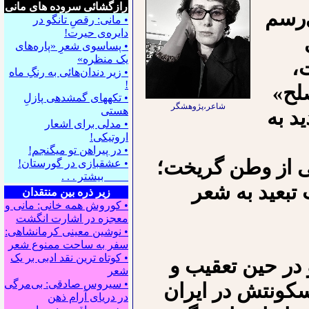
رازگشائی سروده های مانی
‌رسم
• مانی: رقصِ تانگو در
دایره‌ی حیرت!
• پساسوی شعرِ «پاره‌های
یک منظره»
،
• زیر دندان‌هائی به رنگِ ماه
!
لح»
• تکه⁪های گمشده⁪ی پازلِ
شاعر،پژوهشگر
هستی
د به
• مدلی برای اشعار
اروتیکی!
• در پیراهن تو می⁪گنجم!
 از وطن گریخت؛
• عشقبازی در گورستان!
بیشتر . . .
تبعید به شعر
زیر ذره بین منتقدان
• کوروش همه خانی: مانی و
معجزه در اشارت انگشت
• نوشین معینی کرمانشاهی:
سفر به ساحت ممنوع شعر
• کوتاه ترین نقد ادبی بر یک
در حین تعقیب و
شعر
• سیروس صادقی: بی‌مرگی
سکونتش در ایران
در دریای آرام ذهن