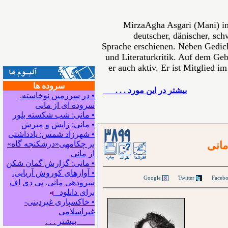
MirzaAgha Asgari (Mani) in
deutscher, dänischer, sch
Sprache erschienen. Neben Gedich
und Literaturkritik. Auf dem Gebi
er auch aktiv. Er ist Mitglied i
سروده ها
بيشتر در این مورد . . .
• در سرزمین نوخاسته.
سروده ای از مانی
• مانی: شب شکسته بلور
• مانی: زایش و میرش
• شهرزاد شمس: یادداشتی
مانی
بر چکامه‍ی«درشکنجه گاه»
از مانی
• مانی: گزارش گمان شکن
• آوازهای کوروش آریایی.
Google
Twitter
سروده‍ی مانی. پی دی اف
برای دانلود
• خاکسپاری غیردینی-
غیراسلامی
بیشتر . . .