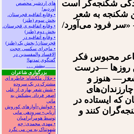
ندگی شکنجه‌گر است
های اردشیر محصص
آوردیم!
ین شکنجه به شعر
• وقایع اتفاقیه قجرستان.
بخش سوم (طنز)
 «سر فرود‌ می‌آورد/
• وقایع اتفاقیه ی قجرستان.
بخش دوم (طنز)
• وقایع اتفاقیه در
قجرستان! بخش یک (طنز)
• ماجرای سکسی حجت
شاعر محبوس فکر
الافساد والمفسدین در
گفتگوی تمدنها!
ن‌ روزها —درست
بیشتر . . .
بزرگواری شاعران
عر— هنوز و
• جلال ملکشاه: خاطره ای
مشترک در یک سروده
چارزندان‌های
• شش شعر بهاری از علی
اصغر فرداد. پیشکش به
 که ایستاده در
مانی
• خوانش«آوازهای کوروش
جه‌گران کنند و
آریایی» سروده‍ی مانی
توسط هومرآبرامیان
• مهدی محمدی: چه
شهوتناک به من می نگرد