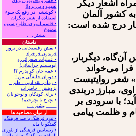
مراه اشعار دیگر
• خسرو باقرپور: ﺭوﻳﺎﻯ
ﻧﺠﻴﺐ ﻭ ﺑﻰ ﭘﺮﻭﺍ!
ه کشور‌ آلمان
• کوششی در رفع یک سوء
استفاده از شعر دیگران
ار درج شده است:
• قاسم امیری: طلوع سیب
ممنوع
بیشتر . . .
داستان
• نقش رفسنجانی در ترور
فریدون فرخزاد
آن‌گاه، دیگربار،
• عملیات صحرائی و
ابومسلم خراسانی!
 فرا می‌خواند
• ﻋﻤﻪ ﺟﺎﻥ ﻛﻮ ﭘﺪﺭﻡ ؟!
.» شعر روایتیست
• ﺩﻭﺭﺍﻥ ﺧﻠﻴﻔگی ﻣﻦ !
• رمان- نقد ادبی - طنز –
اوی، مبارز دربندی
پژوهش - خاطرات
• ﺑﺮﺍﻯ ﻛﻮﺩﻛﺎﻥ ﻭ ﻧﻮﺟﻮﺍﻧﺎﻥ
ید؛ با سرودی بر
• بچرخ تا بچرخیم!
بیشتر . . .
ام و ظلمت پیامی
از میان مصاحبه ها
• نبرد فرهنگ با ضد فرهنگ.
گفتگو با ﻣﺎﻧﻰ
• رنسانس فرهنگی ‌از تئوری
‌تا واقعیت. گفتگوی اسداله