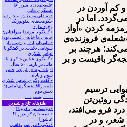
علیمحمدی با میرزاآقا
 کم آوردن در
عسگری ‌مانی
ی‌گردد. اما در
• صندلی وسط در برخورد با
حکومت‌های‌ایدئولوژیک
زمزمه کردن «آواز
وجود ندارد
• گفتگو با مرتضا میرآفتابی:
عله‌ی فروزنده‌ی
ﺧﺎﻧﻪﻯ ﻣﺎ ﺧﺎﻧﻪﻯ ﻋﺠﻴﺒﻰ ﺑﻮﺩ!
• مانی:ادبیات ایران پس از
ی‌کند؛ هرچند بر
سونامی بلاهت. در گفتگو با
عباس شکری
ه‌گر باقیست و بر
• گفتگوی عباس شکری با
مانی در باره‍ی ۵۰ سال
ادبیات و شعر ایران. بخش
سوم و پایانی
• گفت وگو ی عباس شکری
با میرزاآقا عسگری(مانی) /
وایی ترسیم
بخش دوم
بیشتر . . .
دگی روئین‌تن
طنزهای تلخ و شیرین
درد فرو می‌افتد،
• دوست من، کرونا !
• ﻋﻤﻪ ﺟﺎﻥ ﻛﻮ ﭘﺪﺭﻡ ؟!
 شعر، و در
عاشورا
• بلایی که بر سر نقاشی