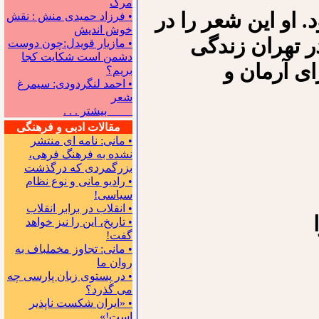
مرگ
. او این شعر را در
• فرزاد حمیدی منش : نقش
خوش اندیش
ه در تهران زندگی
• مازیار قویدل:چون دوست
دشمن است شکایت کجا
ای آرمان و
بریم؟
• احمد لنگردودی: سیمرغ
شعر
بیشتر . . .
مقالات ادبی و فرهنگی
• مانی: نامه ای منتشر
نشده به فرهنگ فرهی،
بزرگمردی که درگذشت
• رادیو مانی و نوع نظام
سیاسی!
• انقلاب در برابر انقلاب
• تاریخ، این را نیز خواهد
گفت!
• مانی: تجاوز مخملباف به
روان ما
• در پستوی زبان پارسی چه
می گذرد؟
• «ایران شکست ناپذیر
است!»