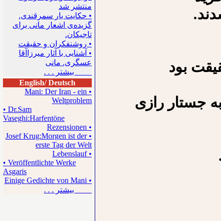
منتشر شد
دند.
• حکایت یار سمرقندی.
گزیده‌ی اشعار مانی برای
تاجیکان.
• روشنفکران و حقیقت
• آشنایی با آثار میرزاآقا
عسگری. مانی
یقت بود
بیشتر . . .
English/ Deutsch
• Mani: Der Iran - ein
ه جستار رازی
Weltproblem
• Dr.Sam
Vaseghi:Harfentöne
• Rezensionen
• Josef Krug:Morgen ist der
erste Tag der Welt
• Lebenslauf
• Veröffentlichte Werke
Asgaris
• Einige Gedichte von Mani
بیشتر . . .