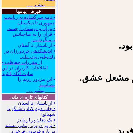
بیشتر . . .
خبرها - پیامها
• نامه سرگشاده به ریاست
جمهوری تاجیکستان
• یاران و دوستان ارجمند،
• قرآن را به صاحبانش
برمیگردانیم.
ود.
• از باستان تا آستان
• اندیشکده‍ی خردورزان در
رادیوتلویزیون مانی
• از مقررات حفاظت
اطلاعات کاربران در این
سایت آگاه باشید
انم مشعل عشق.
• این مزدور رژیم را
بشناسید
بیشتر . . .
کتابهای تازه ی مانی
• از باستان تا آستان
• چاپ دوم کتاب «تانگو با
شهبانو»
• یک دهان پر از پاییز
• ترور در بن. رمانی مستند
رید
در باره فریدون فرخزاد