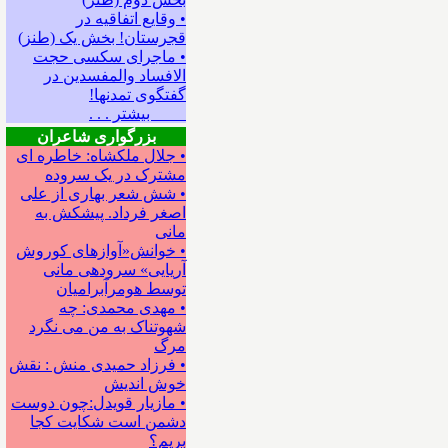
• وقایع اتفاقیه در
قجرستان! بخش یک (طنز)
• ماجرای سکسی حجت
الافساد والمفسدین در
گفتگوی تمدنها!
بیشتر . . .
بزرگواری شاعران
• جلال ملکشاه: خاطره ای
مشترک در یک سروده
• شش شعر بهاری از علی
اصغر فرداد. پیشکش به
مانی
• خوانش«آوازهای کوروش
آریایی» سروده‍ی مانی
توسط هومرآبرامیان
• مهدی محمدی: چه
شهوتناک به من می نگرد
مرگ
• فرزاد حمیدی منش : نقش
خوش اندیش
• مازیار قویدل:چون دوست
دشمن است شکایت کجا
بریم؟