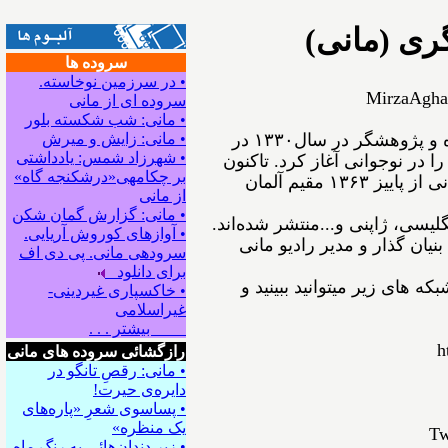
ری (مانی)
سروده ها
• در سرزمین نوخاسته.
MirzaAgha
سروده ای از مانی
• مانی: شب شکسته بلور
ﻣﻴﺮﺯﺍﺁﻗﺎﻋﺴگرﻯ(ﻣﺎﻧﻰ) شاعر، نویسنده و پژوهشگر ﺩﺭ ﺳﺎﻝ۱۳۳۰ در
• مانی: زایش و میرش
• شهرزاد شمس: یادداشتی
ﺍ ﺩﺭ ﻧﻮﺟﻮﺍﻧﻰ ﺁﻏﺎﺯ ﻛﺮﺩ. ﺗﺎﻛﻨﻮﻥ
بر چکامه‍ی«درشکنجه گاه»
۵۴ ﺟﻠﺪ ﺍﺯ ﺁﺛﺎﺭﺵ ﺑﻪ ﭼﺎﭖ ﺭﺳﻴﺪه‌اﻧﺪ. مانی از ﭘﺎﻳﻴﺰ ۱۳۶۳ مقیم ﺁﻟﻤﺎﻥ
از مانی
• مانی: گزارش گمان شکن
نگلیسی، ژاپنی و...ﻣﻨﺘﺸﺮ ﺷﺪﻩ⁯اند.
• آوازهای کوروش آریایی.
نیان گذار و مدیر رادیو مانی
سروده‍ی مانی. پی دی اف
برای دانلود
ه های زیر میتوانید ببینید و
• خاکسپاری غیردینی-
غیراسلامی
بیشتر . . .
h
رازگشائی سروده های مانی
• مانی: رقصِ تانگو در
دایره‌ی حیرت!
• پساسوی شعرِ «پاره‌های
یک منظره»
Tw
• زیر دندان‌هائی به رنگِ ماه