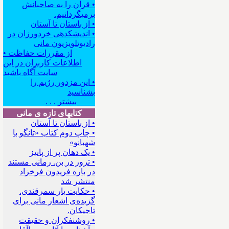
• قرآن را به صاحبانش
برمیگردانیم.
• از باستان تا آستان
• اندیشکده‍ی خردورزان در
رادیوتلویزیون مانی
• از مقررات حفاظت
اطلاعات کاربران در این
سایت آگاه باشید
• این مزدور رژیم را
بشناسید
بیشتر . . .
کتابهای تازه ی مانی
• از باستان تا آستان
• چاپ دوم کتاب «تانگو با
شهبانو»
• یک دهان پر از پاییز
• ترور در بن. رمانی مستند
در باره فریدون فرخزاد
منتشر شد
• حکایت یار سمرقندی.
گزیده‌ی اشعار مانی برای
تاجیکان.
• روشنفکران و حقیقت