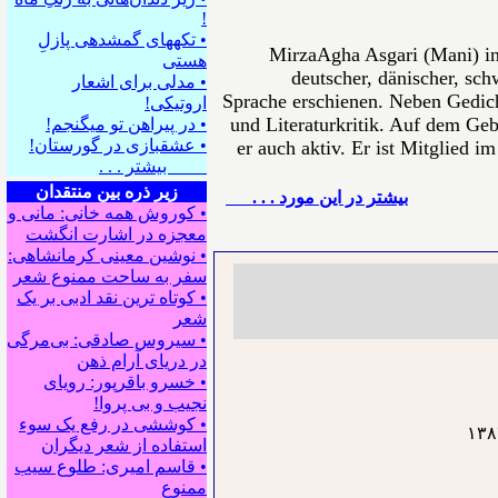
!
• تکه⁪های گمشده⁪ی پازلِ
MirzaAgha Asgari (Mani) in
هستی
deutscher, dänischer, sch
• مدلی برای اشعار
Sprache erschienen. Neben Gedich
اروتیکی!
und Literaturkritik. Auf dem Gebi
• در پیراهن تو می⁪گنجم!
• عشقبازی در گورستان!
er auch aktiv. Er ist Mitglied i
بیشتر . . .
زیر ذره بین منتقدان
بيشتر در این مورد . . .
• کوروش همه خانی: مانی و
معجزه در اشارت انگشت
• نوشین معینی کرمانشاهی:
سفر به ساحت ممنوع شعر
• کوتاه ترین نقد ادبی بر یک
شعر
• سیروس صادقی: بی‌مرگی
در دریای آرام ذهن
• خسرو باقرپور: ﺭوﻳﺎﻯ
ﻧﺠﻴﺐ ﻭ ﺑﻰ ﭘﺮﻭﺍ!
• کوششی در رفع یک سوء
استفاده از شعر دیگران
• قاسم امیری: طلوع سیب
ممنوع