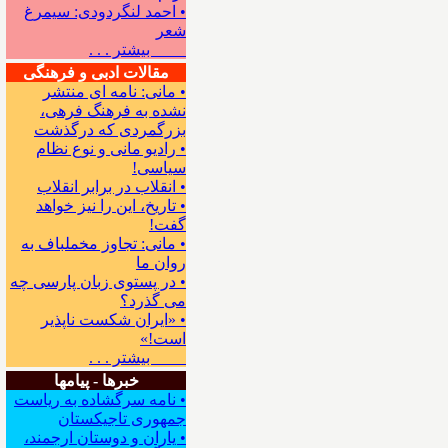
• احمد لنگردودی: سیمرغ
شعر
بیشتر . . .
مقالات ادبی و فرهنگی
• مانی: نامه ای منتشر
نشده به فرهنگ فرهی،
بزرگمردی که درگذشت
• رادیو مانی و نوع نظام
سیاسی!
• انقلاب در برابر انقلاب
• تاریخ، این را نیز خواهد
گفت!
• مانی: تجاوز مخملباف به
روان ما
• در پستوی زبان پارسی چه
می گذرد؟
• «ایران شکست ناپذیر
است!»
بیشتر . . .
خبرها - پیامها
• نامه سرگشاده به ریاست
جمهوری تاجیکستان
• یاران و دوستان ارجمند،