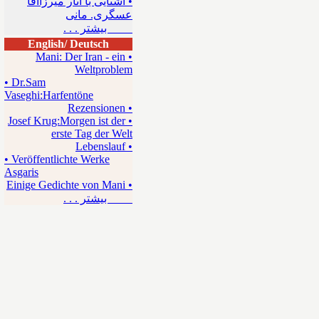
• آشنایی با آثار میرزاآقا
عسگری. مانی
بیشتر . . .
English/ Deutsch
• Mani: Der Iran - ein
Weltproblem
• Dr.Sam
Vaseghi:Harfentöne
• Rezensionen
• Josef Krug:Morgen ist der
erste Tag der Welt
• Lebenslauf
• Veröffentlichte Werke
Asgaris
• Einige Gedichte von Mani
بیشتر . . .