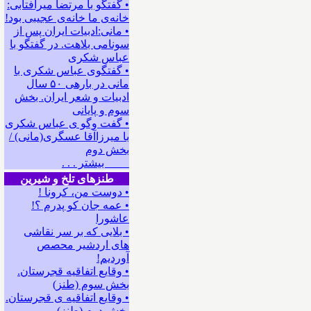
• گفتگو با مرتضا میرآفتابی:
ﺧﺎﻧﻪﻯ ﻣﺎ ﺧﺎﻧﻪﻯ ﻋﺠﻴﺒﻰ ﺑﻮﺩ!
• مانی:ادبیات ایران پس از
سونامی بلاهت. در گفتگو با
عباس شکری
• گفتگوی عباس شکری با
مانی در باره‍ی ۵۰ سال
ادبیات و شعر ایران. بخش
سوم و پایانی
• گفت وگو ی عباس شکری
با میرزاآقا عسگری(مانی) /
بخش دوم
بیشتر . . .
طنزهای تلخ و شیرین
• دوست من، کرونا !
• ﻋﻤﻪ ﺟﺎﻥ ﻛﻮ ﭘﺪﺭﻡ ؟!
عاشورا
• بلایی که بر سر نقاشی
های اردشیر محصص
آوردیم!
• وقایع اتفاقیه قجرستان.
بخش سوم (طنز)
• وقایع اتفاقیه ی قجرستان.
بخش دوم (طنز)