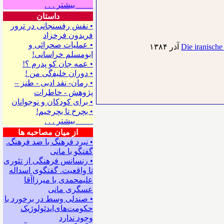
بیشتر . . .
داستان
• نقش رفسنجانی در ترور
فریدون فرخزاد
• عملیات صحرائی و
Die iranische
ابومسلم خراسانی!
• ﻋﻤﻪ ﺟﺎﻥ ﻛﻮ ﭘﺪﺭﻡ ؟!
• ﺩﻭﺭﺍﻥ ﺧﻠﻴﻔگی ﻣﻦ !
• رمان- نقد ادبی - طنز –
پژوهش - خاطرات
• ﺑﺮﺍﻯ ﻛﻮﺩﻛﺎﻥ ﻭ ﻧﻮﺟﻮﺍﻧﺎﻥ
• بچرخ تا بچرخیم!
بیشتر . . .
از میان مصاحبه ها
• نبرد فرهنگ با ضد فرهنگ.
گفتگو با ﻣﺎﻧﻰ
• رنسانس فرهنگی ‌از تئوری
‌تا واقعیت. گفتگوی اسداله
علیمحمدی با میرزاآقا
عسگری ‌مانی
• صندلی وسط در برخورد با
حکومت‌های‌ایدئولوژیک
وجود ندارد