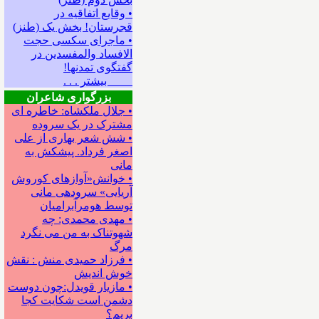
• وقایع اتفاقیه در
قجرستان! بخش یک (طنز)
• ماجرای سکسی حجت
الافساد والمفسدین در
گفتگوی تمدنها!
بیشتر . . .
بزرگواری شاعران
• جلال ملکشاه: خاطره ای
مشترک در یک سروده
• شش شعر بهاری از علی
اصغر فرداد. پیشکش به
مانی
• خوانش«آوازهای کوروش
آریایی» سروده‍ی مانی
توسط هومرآبرامیان
• مهدی محمدی: چه
شهوتناک به من می نگرد
مرگ
• فرزاد حمیدی منش : نقش
خوش اندیش
• مازیار قویدل:چون دوست
دشمن است شکایت کجا
بریم؟