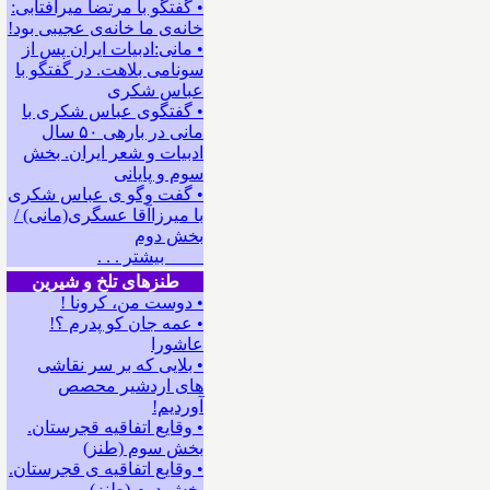
• گفتگو با مرتضا میرآفتابی:
ﺧﺎﻧﻪﻯ ﻣﺎ ﺧﺎﻧﻪﻯ ﻋﺠﻴﺒﻰ ﺑﻮﺩ!
• مانی:ادبیات ایران پس از
سونامی بلاهت. در گفتگو با
عباس شکری
• گفتگوی عباس شکری با
مانی در باره‍ی ۵۰ سال
ادبیات و شعر ایران. بخش
سوم و پایانی
• گفت وگو ی عباس شکری
با میرزاآقا عسگری(مانی) /
بخش دوم
بیشتر . . .
طنزهای تلخ و شیرین
• دوست من، کرونا !
• ﻋﻤﻪ ﺟﺎﻥ ﻛﻮ ﭘﺪﺭﻡ ؟!
عاشورا
• بلایی که بر سر نقاشی
های اردشیر محصص
آوردیم!
• وقایع اتفاقیه قجرستان.
بخش سوم (طنز)
• وقایع اتفاقیه ی قجرستان.
بخش دوم (طنز)