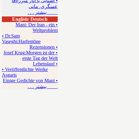
• آشنایی با آثار میرزاآقا
عسگری. مانی
بیشتر . . .
English/ Deutsch
• Mani: Der Iran - ein
Weltproblem
• Dr.Sam
Vaseghi:Harfentöne
• Rezensionen
• Josef Krug:Morgen ist der
erste Tag der Welt
• Lebenslauf
• Veröffentlichte Werke
Asgaris
• Einige Gedichte von Mani
بیشتر . . .