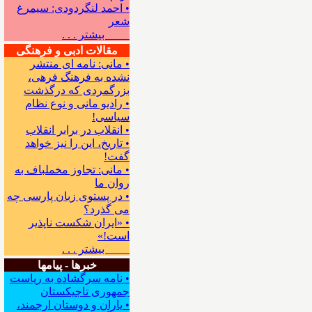
• احمد لنگردودی: سیمرغ
شعر
بیشتر . . .
مقالات ادبی و فرهنگی
• مانی: نامه ای منتشر
نشده به فرهنگ فرهی،
بزرگمردی که درگذشت
• رادیو مانی و نوع نظام
سیاسی!
• انقلاب در برابر انقلاب
• تاریخ، این را نیز خواهد
گفت!
• مانی: تجاوز مخملباف به
روان ما
• در پستوی زبان پارسی چه
می گذرد؟
• «ایران شکست ناپذیر
است!»
بیشتر . . .
خبرها - پیامها
• نامه سرگشاده به ریاست
جمهوری تاجیکستان
• یاران و دوستان ارجمند،