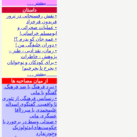
بیشتر . . .
داستان
• نقش رفسنجانی در ترور
فریدون فرخزاد
• عملیات صحرائی و
ابومسلم خراسانی!
• ﻋﻤﻪ ﺟﺎﻥ ﻛﻮ ﭘﺪﺭﻡ ؟!
• ﺩﻭﺭﺍﻥ ﺧﻠﻴﻔگی ﻣﻦ !
• رمان- نقد ادبی - طنز –
پژوهش - خاطرات
• ﺑﺮﺍﻯ ﻛﻮﺩﻛﺎﻥ ﻭ ﻧﻮﺟﻮﺍﻧﺎﻥ
• بچرخ تا بچرخیم!
بیشتر . . .
از میان مصاحبه ها
• نبرد فرهنگ با ضد فرهنگ.
گفتگو با ﻣﺎﻧﻰ
• رنسانس فرهنگی ‌از تئوری
‌تا واقعیت. گفتگوی اسداله
علیمحمدی با میرزاآقا
عسگری ‌مانی
• صندلی وسط در برخورد با
حکومت‌های‌ایدئولوژیک
وجود ندارد