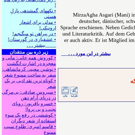
!
• تکه⁪های گمشده⁪ی پازلِ
MirzaAgha Asgari (Mani) in
هستی
deutscher, dänischer, sch
• مدلی برای اشعار
Sprache erschienen. Neben Gedich
اروتیکی!
und Literaturkritik. Auf dem Gebi
• در پیراهن تو می⁪گنجم!
• عشقبازی در گورستان!
er auch aktiv. Er ist Mitglied i
بیشتر . . .
زیر ذره بین منتقدان
بيشتر در این مورد . . .
• کوروش همه خانی: مانی و
معجزه در اشارت انگشت
• نوشین معینی کرمانشاهی:
سفر به ساحت ممنوع شعر
ه
• کوتاه ترین نقد ادبی بر یک
شعر
• سیروس صادقی: بی‌مرگی
در دریای آرام ذهن
• خسرو باقرپور: ﺭوﻳﺎﻯ
ﻧﺠﻴﺐ ﻭ ﺑﻰ ﭘﺮﻭﺍ!
• کوششی در رفع یک سوء
استفاده از شعر دیگران
• قاسم امیری: طلوع سیب
ممنوع