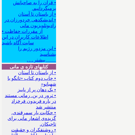
• قرآن را به صاحبانش
برمیگردانیم.
• از باستان تا آستان
• اندیشکده‍ی خردورزان در
رادیوتلویزیون مانی
• از مقررات حفاظت
اطلاعات کاربران در این
سایت آگاه باشید
• این مزدور رژیم را
بشناسید
بیشتر . . .
کتابهای تازه ی مانی
• از باستان تا آستان
• چاپ دوم کتاب «تانگو با
شهبانو»
• یک دهان پر از پاییز
• ترور در بن. رمانی مستند
در باره فریدون فرخزاد
منتشر شد
• حکایت یار سمرقندی.
گزیده‌ی اشعار مانی برای
تاجیکان.
• روشنفکران و حقیقت