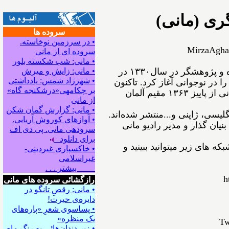
ری (مانی)
سروده ها
• در سرزمین نوخاسته.
MirzaAgha
سروده ای از مانی
• مانی: شب شکسته بلور
ﻣﻴﺮﺯﺍﺁﻗﺎﻋﺴگرﻯ(ﻣﺎﻧﻰ) شاعر، نویسنده و پژوهشگر ﺩﺭ ﺳﺎﻝ۱۳۳۰ در
• مانی: زایش و میرش
• شهرزاد شمس: یادداشتی
ﺍ ﺩﺭ ﻧﻮﺟﻮﺍﻧﻰ ﺁﻏﺎﺯ ﻛﺮﺩ. ﺗﺎﻛﻨﻮﻥ
بر چکامه‍ی«درشکنجه گاه»
۵۴ ﺟﻠﺪ ﺍﺯ ﺁﺛﺎﺭﺵ ﺑﻪ ﭼﺎﭖ ﺭﺳﻴﺪه‌اﻧﺪ. مانی از ﭘﺎﻳﻴﺰ ۱۳۶۳ مقیم ﺁﻟﻤﺎﻥ
از مانی
• مانی: گزارش گمان شکن
نگلیسی، ژاپنی و...ﻣﻨﺘﺸﺮ ﺷﺪﻩ⁯اند.
• آوازهای کوروش آریایی.
نیان گذار و مدیر رادیو مانی
سروده‍ی مانی. پی دی اف
برای دانلود
ه های زیر میتوانید ببینید و
• خاکسپاری غیردینی-
غیراسلامی
بیشتر . . .
h
رازگشائی سروده های مانی
• مانی: رقصِ تانگو در
دایره‌ی حیرت!
• پساسوی شعرِ «پاره‌های
یک منظره»
Tw
• زیر دندان‌هائی به رنگِ ماه