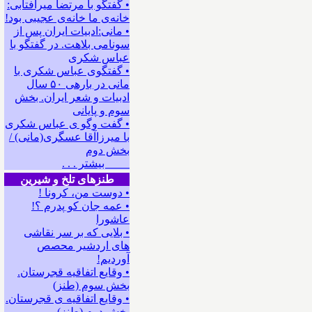
• گفتگو با مرتضا میرآفتابی:
ﺧﺎﻧﻪﻯ ﻣﺎ ﺧﺎﻧﻪﻯ ﻋﺠﻴﺒﻰ ﺑﻮﺩ!
• مانی:ادبیات ایران پس از
سونامی بلاهت. در گفتگو با
عباس شکری
• گفتگوی عباس شکری با
مانی در باره‍ی ۵۰ سال
ادبیات و شعر ایران. بخش
سوم و پایانی
• گفت وگو ی عباس شکری
با میرزاآقا عسگری(مانی) /
بخش دوم
بیشتر . . .
طنزهای تلخ و شیرین
• دوست من، کرونا !
• ﻋﻤﻪ ﺟﺎﻥ ﻛﻮ ﭘﺪﺭﻡ ؟!
عاشورا
• بلایی که بر سر نقاشی
های اردشیر محصص
آوردیم!
• وقایع اتفاقیه قجرستان.
بخش سوم (طنز)
• وقایع اتفاقیه ی قجرستان.
بخش دوم (طنز)