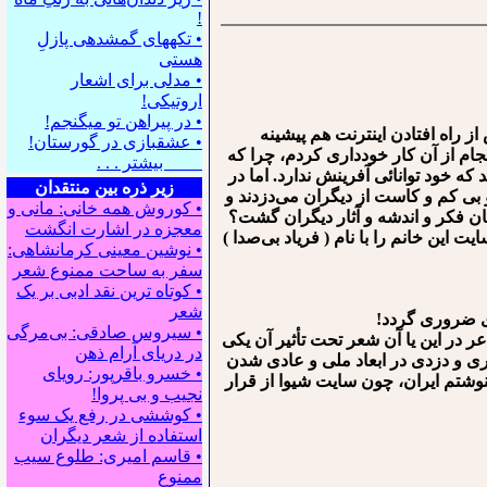
!
• تکه⁪های گمشده⁪ی پازلِ
هستی
• مدلی برای اشعار
اروتیکی!
• در پیراهن تو می⁪گنجم!
از راه افتادن اینترنت هم پیشینه
• عشقبازی در گورستان!
جام از آن کار خودداری کردم، چرا که
بیشتر . . .
که خود توانائی آفرینش ندارد. اما در
زیر ذره بین منتقدان
 بی کم و کاست از دیگران می‌دزدند و
• کوروش همه خانی: مانی و
قان فکر و اندشه و آثار دیگران گشت؟
معجزه در اشارت انگشت
 این خانم را با نام ( فریاد بی‌صدا )
• نوشین معینی کرمانشاهی:
سفر به ساحت ممنوع شعر
• کوتاه ترین نقد ادبی بر یک
شعر
ی ضروری گردد!
• سیروس صادقی: بی‌مرگی
 در این یا آن شعر تحت تأثیر آن یکی
در دریای آرام ذهن
ری و دزدی در ابعاد ملی و عادی شدن
• خسرو باقرپور: ﺭوﻳﺎﻯ
. نوشتم ایران، چون سایت شیوا از قرار
ﻧﺠﻴﺐ ﻭ ﺑﻰ ﭘﺮﻭﺍ!
• کوششی در رفع یک سوء
استفاده از شعر دیگران
• قاسم امیری: طلوع سیب
ممنوع