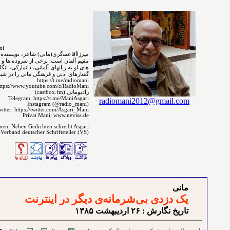
MirzaAgha Asgari.Mani
مقیم ﺁﻟﻤﺎﻥ است. برخی از سروده ⁯⁯⁯⁯ها و 
های ﺍﻭ ﺑﻪ ﺯﺑﺎﻧ‌‌ﻬﺎﻯ آلمانی، دانمارکی، ا
گفتارهای ادبی و فرهنگی مانی را در شبکه 
https://t.me/radiomani
ttps://www.youtube.com/c/RadioMani
رادیومانی (castbox.fm)
Telegram: https://t.me/ManiAsgari
radiomani2012@gmail.com
Instagram (@radio_mani)
itter: https://twitter.com/Asgari_Mani
Privat Mani: www.nevisa.de
enen. Neben Gedichten schreibt Asgari
 Verband deutscher Schriftsteller (VS)
مانی
یک دزدی بی‌شرمانه‌ی دیگر در اینترنت
تاريخ نگارش : ۲۶ ارديبهشت ۱٣٨۵