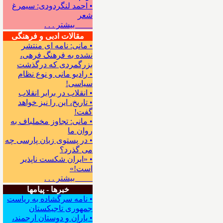
• احمد لنگردودی: سیمرغ
شعر
بیشتر . . .
مقالات ادبی و فرهنگی
• مانی: نامه ای منتشر
نشده به فرهنگ فرهی،
بزرگمردی که درگذشت
• رادیو مانی و نوع نظام
سیاسی!
• انقلاب در برابر انقلاب
• تاریخ، این را نیز خواهد
گفت!
• مانی: تجاوز مخملباف به
روان ما
• در پستوی زبان پارسی چه
می گذرد؟
• «ایران شکست ناپذیر
است!»
بیشتر . . .
خبرها - پیامها
• نامه سرگشاده به ریاست
جمهوری تاجیکستان
• یاران و دوستان ارجمند،