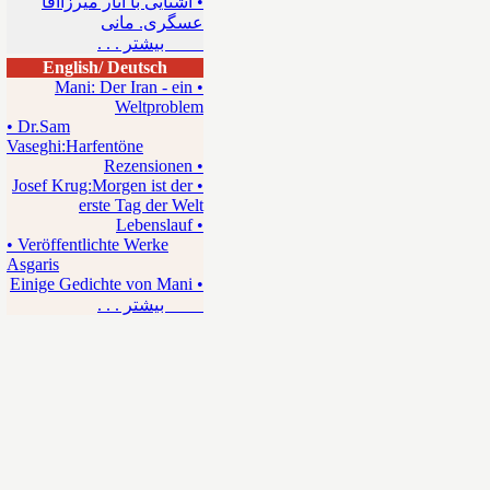
• آشنایی با آثار میرزاآقا
عسگری. مانی
بیشتر . . .
English/ Deutsch
• Mani: Der Iran - ein
Weltproblem
• Dr.Sam
Vaseghi:Harfentöne
• Rezensionen
• Josef Krug:Morgen ist der
erste Tag der Welt
• Lebenslauf
• Veröffentlichte Werke
Asgaris
• Einige Gedichte von Mani
بیشتر . . .