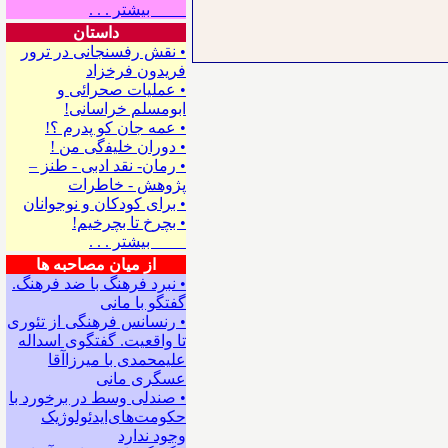
بیشتر . . .
داستان
• نقش رفسنجانی در ترور
فریدون فرخزاد
• عملیات صحرائی و
ابومسلم خراسانی!
• ﻋﻤﻪ ﺟﺎﻥ ﻛﻮ ﭘﺪﺭﻡ ؟!
• ﺩﻭﺭﺍﻥ ﺧﻠﻴﻔگی ﻣﻦ !
• رمان- نقد ادبی - طنز –
پژوهش - خاطرات
• ﺑﺮﺍﻯ ﻛﻮﺩﻛﺎﻥ ﻭ ﻧﻮﺟﻮﺍﻧﺎﻥ
• بچرخ تا بچرخیم!
بیشتر . . .
از میان مصاحبه ها
• نبرد فرهنگ با ضد فرهنگ.
گفتگو با ﻣﺎﻧﻰ
• رنسانس فرهنگی ‌از تئوری
‌تا واقعیت. گفتگوی اسداله
علیمحمدی با میرزاآقا
عسگری ‌مانی
• صندلی وسط در برخورد با
حکومت‌های‌ایدئولوژیک
وجود ندارد