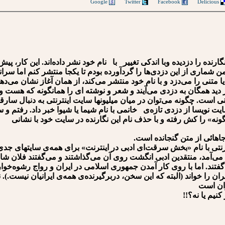
Google
Twitter
Facebook
Delicious
 را دزدیده‌ وبا اندکی تغییر با نام‌ خود نشر داده‌اند. این کار، پیش 
ن شماری از این دزدی‌ها را گردآورده بودم تا یکجا منتشر کنم اما سران
تنی را می‌دزد و با نام خود منتشر می‌کند، از همان آغاز نشان می‌دهد 
ر دید همگان به دزدی می‌آیند و شعر و نوشته ای را همانگونه که هست و
دنی است. چگونه می‌توان در میان میلیونها سایت اینترنتی به دنبال سار
نویسا از دزدی تازه‌ی خانمی با نام شیما یا شیوا خبر داد. رفتم و سایت
ه» را کش رفته و با حذف نام این نگارنده در سایت خود با نشانی
اهائی از متن گنجانده است.
تی با نام «بخش سرقت‌ای ادبی در اینترنت» برای همه‌ی سایتهای جد
ی‌آمد، منتقدین ادبی انگشت روی آن می‌گذاشتند و می‌گفتند فلان شاعر
تند. اما با روی کار آمدن جمهوری اسلامی در ایران و رواج رشوه‌خوا
ایران را خواند (البته که این سخن، دربرگیرنده‌ی همه‌ی ایرانیان نیست.)
ران است
کنیم یا نه؟!!