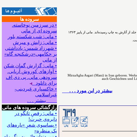
سروده ها
• در سرزمین نوخاسته.
سروده ای از مانی
ﻣﻴﺮﺯﺍﺁﻗﺎﻋﺴگرﻯ(ﻣﺎﻧﻰ) شاعر، نویسنده و پژوهشگر ﺩﺭ ﺳﺎﻝ۱۳۳۰ در اسدآباد همدان ﺯﺍﺩﻩ ﺷﺪ. ﺁﻓﺮﻳﻨﺶ ﺍﺩﺑﻰ ﺭﺍ ﺩﺭ ﻧﻮﺟﻮﺍﻧﻰ ﺁﻏﺎﺯ ﻛﺮﺩ. ﺗﺎﻛﻨﻮﻥ ۵۴ ﺟﻠﺪ ﺍﺯ ﺁﺛﺎﺭﺵ ﺑﻪ ﭼﺎﭖ ﺭﺳﻴﺪه‌اﻧﺪ. مانی از ﭘﺎﻳﻴﺰ ۱۳۶۳
• مانی: شب شکسته بلور
ست.
• مانی: زایش و میرش
• شهرزاد شمس: یادداشتی
بر چکامه‍ی«درشکنجه گاه»
از مانی
• مانی: گزارش گمان شکن
• آوازهای کوروش آریایی.
MirzaAgha Asgari (Mani) in Iran geboren. Werke 
سروده‍ی مانی. پی دی اف
auch Geschichten und Lite
برای دانلود
• خاکسپاری غیردینی-
بيشتر در این مورد . . .
غیراسلامی
بیشتر . . .
رازگشائی سروده های مانی
• مانی: رقصِ تانگو در
دایره‌ی حیرت!
• پساسوی شعرِ «پاره‌های
یک منظره»
• زیر دندان‌هائی به رنگِ ماه