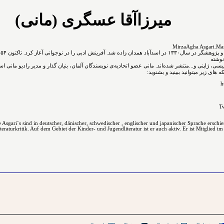
میرزاآقا عسگری (مانی)
نوشته
نگلیسی، ژاپنی و...ﻣﻨﺘﺸﺮ ﺷﺪﻩ⁯اند. مانی عضو اتحادیه‌ی نویسندگان آلمان، بنیان گذار و مدیر رادیو مانی ا
های زیر میتوانید ببینید و بشنوید:
h
Tw
Asgari´s sind in deutscher, dänischer, schwedischer , englischer und japanischer Sprache erschi
raturkritik. Auf dem Gebiet der Kinder- und Jugendliteratur ist er auch aktiv. Er ist Mitglied im