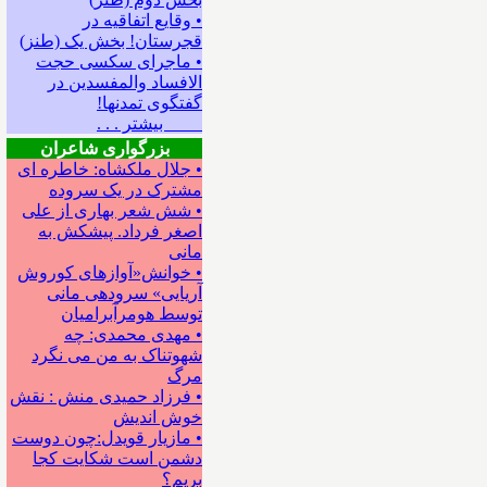
• وقایع اتفاقیه در
قجرستان! بخش یک (طنز)
• ماجرای سکسی حجت
الافساد والمفسدین در
گفتگوی تمدنها!
بیشتر . . .
بزرگواری شاعران
• جلال ملکشاه: خاطره ای
مشترک در یک سروده
• شش شعر بهاری از علی
اصغر فرداد. پیشکش به
مانی
• خوانش«آوازهای کوروش
آریایی» سروده‍ی مانی
توسط هومرآبرامیان
• مهدی محمدی: چه
شهوتناک به من می نگرد
مرگ
• فرزاد حمیدی منش : نقش
خوش اندیش
• مازیار قویدل:چون دوست
دشمن است شکایت کجا
بریم؟