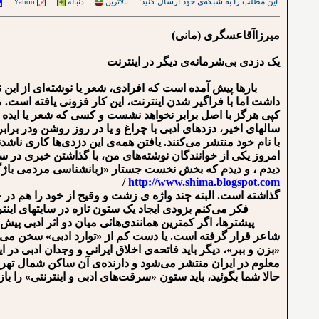
این مطلب را به شبکه‌ی خود ارسال کنید:
بالاترین
دنباله
Yahoo
میرزاآقاعسگری (مانی)
یک دزدی بی‌شرمانه‌ی دیگر در اینترنت
بارها پیش آمده است که افرادی، شعر یا نوشته‌ای از این نگارنده
داشت اما با فراگیر شدن اینترنت، این کار فزونی یافته است. م
کپی هرگز با اصل برابر نخواهد نشست و کسی که شعر یا ایده یا م
سالهای اخیر، دزدهای ادبی با چراغ و یا در روز روشن ودر براب
با نام خود منتشر می‌کنند. یافتن همه‌ی این دزدی‌ها کاری ناش
امروز یکی از خوانندگان نوشته‌های من، با گذاشتن خبری در سایت 
دیدم ، و دیدم که بخش نخست جستار «زبانشناسی مردمی باژگون
/
http://www.shima.blogspot.com
گذاشته است. البته چند واژه ی زشت و وقیح از خود را هم در ج
فکر می‌کنم بزودی ایجاد یک ستون تازه در سایتهای اینترن
پیشترها، اگر کمترین همانندی‌ها‌ئی میان دو اثر ادبی پیش م
شاعر قرار گرفته است. یا دست کم از «توارد ادبی» سخن می‌گف
«بزن و ببر»، دیگر باید فاتحه‌ی اخلاق ایرانی و وجدان ادبی در 
معلوم در ایران منتشر می‌شود و دارنده‌ی آن ساکن شمال ته
حالا شما بگوئید، باید ستون «سرقت‌های ادبی و اینترنتی» را باز 