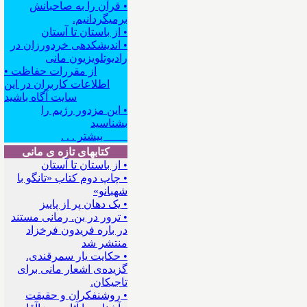
• قرآن را به صاحبانش
برمیگردانیم.
• از باستان تا آستان
• اندیشکده‍ی خردورزان در
رادیوتلویزیون مانی
• از مقررات حفاظت
اطلاعات کاربران در این
سایت آگاه باشید
• این مزدور رژیم را
بشناسید
بیشتر . . .
کتابهای تازه ی مانی
• از باستان تا آستان
• چاپ دوم کتاب «تانگو با
شهبانو»
• یک دهان پر از پاییز
• ترور در بن. رمانی مستند
در باره فریدون فرخزاد
منتشر شد
• حکایت یار سمرقندی.
گزیده‌ی اشعار مانی برای
تاجیکان.
• روشنفکران و حقیقت