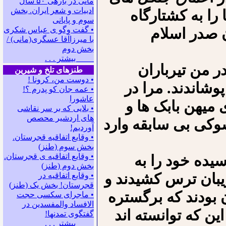
مانی در باره‍ی ۵۰ سال
ادبیات و شعر ایران. بخش
را به کشتارگاه
سوم و پایانی
ن صدر اسلام
• گفت وگو ی عباس شکری
با میرزاآقا عسگری(مانی) /
بخش دوم
بیشتر . . .
ر من تیرباران
طنزهای تلخ و شیرین
• دوست من، کرونا !
وشاندند. مرا در
• ﻋﻤﻪ ﺟﺎﻥ ﻛﻮ ﭘﺪﺭﻡ ؟!
عاشورا
میهن بابک ها و
• بلایی که بر سر نقاشی
های اردشیر محصص
شوکی بی سابقه وارد
آوردیم!
• وقایع اتفاقیه قجرستان.
بخش سوم (طنز)
• وقایع اتفاقیه ی قجرستان.
یده خود را به
بخش دوم (طنز)
یبان ترس کشیدند و
• وقایع اتفاقیه در
قجرستان! بخش یک (طنز)
 بودند که برگستره
• ماجرای سکسی حجت
الافساد والمفسدین در
ن که توانسته اند
گفتگوی تمدنها!
بیشتر . . .