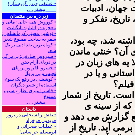
• عشقبازی در گورستان!
ت جهان، ادبیات
بیشتر . . .
زیر ذره بین منتقدان
تاریخ، تفکر و
• کوروش همه خانی: مانی و
معجزه در اشارت انگشت
• نوشین معینی کرمانشاهی:
اشته شد، چه بود،
سفر به ساحت ممنوع شعر
• کوتاه ترین نقد ادبی بر یک
 آن؟ خنثی ماندن
شعر
• سیروس صادقی: بی‌مرگی
ا یه های زبان در
در دریای آرام ذهن
• خسرو باقرپور: ﺭوﻳﺎﻯ
ستانی و یا در
ﻧﺠﻴﺐ ﻭ ﺑﻰ ﭘﺮﻭﺍ!
• کوششی در رفع یک سوء
فیلم؟
استفاده از شعر دیگران
• قاسم امیری: طلوع سیب
 است. تاریخ از شمار
ممنوع
بیشتر . . .
که از سینه ی
داستان
یع گزارش می دهد و
• نقش رفسنجانی در ترور
فریدون فرخزاد
برمی آید. تاریخ از
• عملیات صحرائی و
ابومسلم خراسانی!