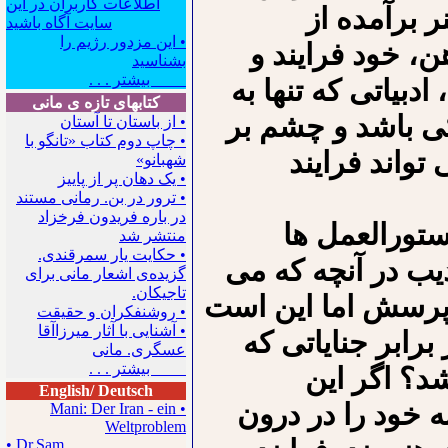
اطلاعات کاربران در این
 برآمده از
سایت آگاه باشید
• این مزدور رژیم را
ن، خود فرایند و
بشناسید
بیشتر . . .
بیاتی که تنها به
کتابهای تازه ی مانی
 باشد و چشم بر
• از باستان تا آستان
• چاپ دوم کتاب «تانگو با
تواند فرایند
شهبانو»
• یک دهان پر از پاییز
• ترور در بن. رمانی مستند
در باره فریدون فرخزاد
ستورالعمل ها
منتشر شد
• حکایت یار سمرقندی.
یب در آنچه که می
گزیده‌ی اشعار مانی برای
تاجیکان.
. پرسش اما این است
• روشنفکران و حقیقت
• آشنایی با آثار میرزاآقا
رابر جنایاتی که
عسگری. مانی
بیشتر . . .
د؟ اگر این
English/ Deutsch
 خود را در درون
• Mani: Der Iran - ein
Weltproblem
• Dr.Sam