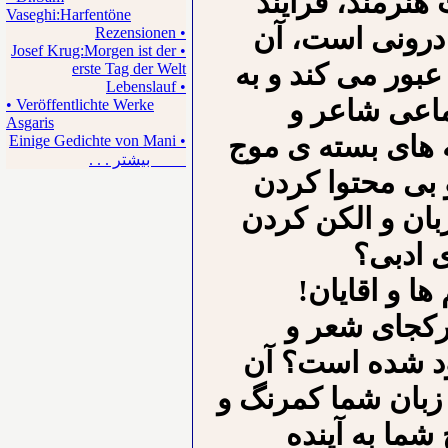
 هنرمند، فرایند
Vaseghi:Harfentöne
درونی است، آن
• Rezensionen
• Josef Krug:Morgen ist der
عبور می کند و به
erste Tag der Welt
• Lebenslauf
اعی شاعر و
• Veröffentlichte Werke
Asgaris
 های بسته ی موج
• Einige Gedichte von Mani
بیشتر . . .
 بی محتوا کردن
زبان و الکن کردن
ی ادبی؟
ا و اقایان!
ور خونین ۱۳۶۷ درکجای شعر و
ود شده است؟ آن
زبان شما کمرنگ و
شما به آینده