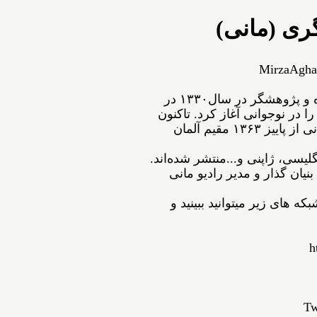
ری (مانی)
MirzaAgha
ﻣﻴﺮﺯﺍﺁﻗﺎﻋﺴگرﻯ(ﻣﺎﻧﻰ) شاعر، نویسنده و پژوهشگر ﺩﺭ ﺳﺎﻝ۱۳۳۰ در
ﺍ ﺩﺭ ﻧﻮﺟﻮﺍﻧﻰ ﺁﻏﺎﺯ ﻛﺮﺩ. ﺗﺎﻛﻨﻮﻥ
۵۴ ﺟﻠﺪ ﺍﺯ ﺁﺛﺎﺭﺵ ﺑﻪ ﭼﺎﭖ ﺭﺳﻴﺪه‌اﻧﺪ. مانی از ﭘﺎﻳﻴﺰ ۱۳۶۳ مقیم ﺁﻟﻤﺎﻥ
نگلیسی، ژاپنی و...ﻣﻨﺘﺸﺮ ﺷﺪﻩ⁯اند.
نیان گذار و مدیر رادیو مانی
ه های زیر میتوانید ببینید و
h
Tw