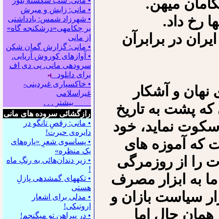
امان میهن.
• مانی: شب شکسته بلور
• مانی: زایش و میرش
ا رخ داد.
• شهرزاد شمس: یادداشتی
بر چکامه‍ی«درشکنجه گاه»
ران در برابرآن
از مانی
• مانی: گزارش گمان شکن
• آوازهای کوروش آریایی.
سروده‍ی مانی. پی دی اف
برای دانلود
• خاکسپاری غیردینی-
 نهان و آشکار
غیراسلامی
بیشتر . . .
 که پشت به تاریخ
رازگشائی سروده های مانی
سکوت نماید، خود
• مانی: رقصِ تانگو در
دایره‌ی حیرت!
 که آموزه های
• پساسوی شعرِ «پاره‌های
یک منظره»
ات را از روزمرگی
• زیر دندان‌هائی به رنگِ ماه
!
 ما به ابزار مصرف
• تکه⁪های گمشده⁪ی پازلِ
هستی
ار سیاست بازان و
• مدلی برای اشعار
اروتیکی!
همان حال اما
• در پیراهن تو می⁪گنجم!