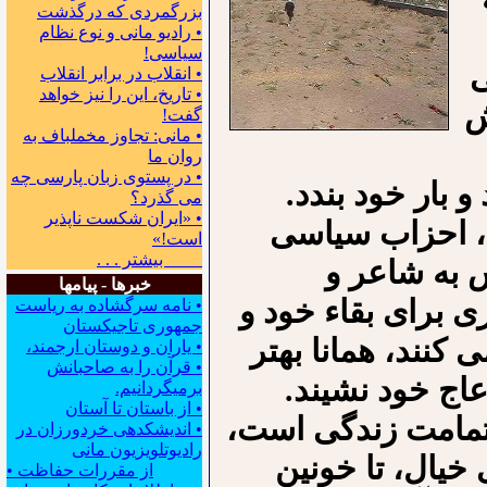
بزرگمردی که درگذشت
• رادیو مانی و نوع نظام
سیاسی!
ی
• انقلاب در برابر انقلاب
• تاریخ، این را نیز خواهد
ش
گفت!
• مانی: تجاوز مخملباف به
روان ما
• در پستوی زبان پارسی چه
 بار خود بندد.
می گذرد؟
• «ایران شکست ناپذیر
، احزاب سیاسی
است!»
بیشتر . . .
به شاعر و
خبرها - پیامها
 برای بقاء خود و
• نامه سرگشاده به ریاست
جمهوری تاجیکستان
کنند، همانا بهتر
• یاران و دوستان ارجمند،
• قرآن را به صاحبانش
عاج خود نشیند.
برمیگردانیم.
• از باستان تا آستان
 تمامت زندگی است،
• اندیشکده‍ی خردورزان در
رادیوتلویزیون مانی
 خیال، تا خونین
• از مقررات حفاظت