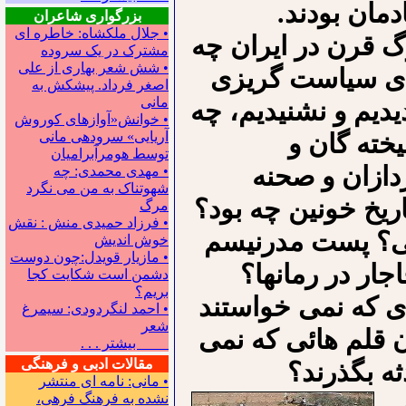
مان بودند.
بزرگواری شاعران
• جلال ملکشاه: خاطره ای
رگ قرن در ایران چه
مشترک در یک سروده
• شش شعر بهاری از علی
 های سیاست گریزی
اصغر فرداد. پیشکش به
مانی
یدیم و نشنیدیم، چه
• خوانش«آوازهای کوروش
یخته گان و
آریایی» سروده‍ی مانی
توسط هومرآبرامیان
دازان و صحنه
• مهدی محمدی: چه
شهوتناک به من می نگرد
اریخ خونین چه بود؟
مرگ
• فرزاد حمیدی منش : نقش
ی؟ پست مدرنیسم
خوش اندیش
• مازیار قویدل:چون دوست
جار در رمانها؟
دشمن است شکایت کجا
بریم؟
دی که نمی خواستند
• احمد لنگردودی: سیمرغ
شعر
ن قلم هائی که نمی
بیشتر . . .
مقالات ادبی و فرهنگی
ثه بگذرند؟
• مانی: نامه ای منتشر
نشده به فرهنگ فرهی،