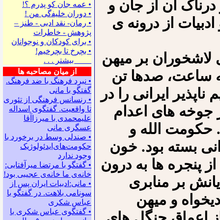
 درناک آن از جان و
• ﻋﻤﻪ ﺟﺎﻥ ﻛﻮ ﭘﺪﺭﻡ ؟!
• ﺩﻭﺭﺍﻥ ﺧﻠﻴﻔگی ﻣﻦ !
ادبیات از درونه ی
• رمان- نقد ادبی - طنز –
پژوهش - خاطرات
• ﺑﺮﺍﻯ ﻛﻮﺩﻛﺎﻥ ﻭ ﻧﻮﺟﻮﺍﻧﺎﻥ
• بچرخ تا بچرخیم!
 ۱۳۶۷ بالهای لاشخوران بر میهن
بیشتر . . .
از میان مصاحبه ها
ه ساعت، صدها تن
• نبرد فرهنگ با ضد فرهنگ.
ناپذیر ایرانی را در
گفتگو با ﻣﺎﻧﻰ
• رنسانس فرهنگی ‌از تئوری
ر جوخه های اعدام
‌تا واقعیت. گفتگوی اسداله
علیمحمدی با میرزاآقا
 حکومت الله و
عسگری ‌مانی
• صندلی وسط در برخورد با
انی بسته بود. خون
حکومت‌های‌ایدئولوژیک
وجود ندارد
ز پنجره ها به درون
• گفتگو با مرتضا میرآفتابی:
ﺧﺎﻧﻪﻯ ﻣﺎ ﺧﺎﻧﻪﻯ ﻋﺠﻴﺒﻰ ﺑﻮﺩ!
یانش بر منابری
• مانی:ادبیات ایران پس از
سونامی بلاهت. در گفتگو با
دیخواه و میهن
عباس شکری
• گفتگوی عباس شکری با
از اعماق جنگل های