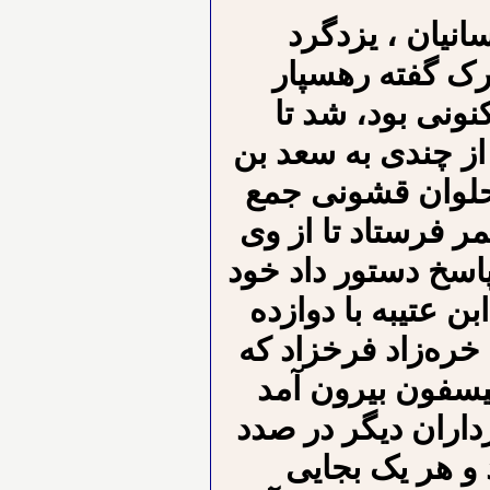
نیان ، یزدگرد
رک گفته رهسپار
ونی بود، شد تا
 از چندی به سعد بن
حلوان قشونی جمع
 فرستاد تا از وی
پاسخ دستور داد خود
ن عتیبه با دوازده
ر نفر از سپاهیان را بدانجا بفرستد. [۲] خره‌زاد فرخزاد که
تیسفون بیرون آمد
داران دیگر در صدد
و هر یک بجایی