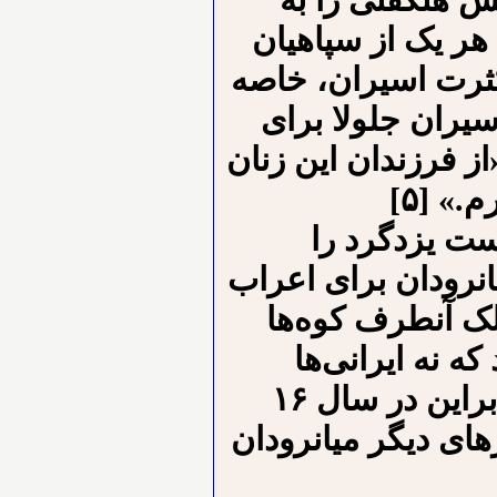
س هنگفتی را به
هر یک از سپاهیان
م بدست آمده، هزار درهم بود.[۴] کثرت اسیران، خاصه
سیران جلولا برای
ز فرزندان این زنان
.» [۵]
ست یزدگرد را
انرودان برای اعراب
لک آنطرف کوه‌ها
 نه ایرانی‌ها
می‌توانستند از آن بگذرند و نه اعراب.» بنابراین در سال ۱۶
 شهرهای دیگر میانرودان