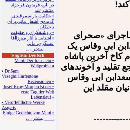
ند!
در باره فریدون فرخزاد
منتشر شد
• حکایت یار سمرقندی.
گزیده‌ی اشعار مانی برای
تاجیکان.
• روشنفکران و حقیقت
 ماجرای «صحرای
• آشنایی با آثار میرزاآقا
دابن ابی وقاس یک
عسگری. مانی
بیشتر . . .
م کاخ آخرین پاشاه
English/ Deutsch
• Mani: Der Iran - ein
ع تقلید و آخوندهای
Weltproblem
• Dr.Sam
عدابن ابی وقاس
Vaseghi:Harfentöne
• Rezensionen
نیان مقلد این
• Josef Krug:Morgen ist der
erste Tag der Welt
• Lebenslauf
• Veröffentlichte Werke
Asgaris
• Einige Gedichte von Mani
------------
بیشتر . . .