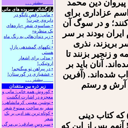
پیروان دین محمد
بیشتر . . .
رازگشائی سروده های مانی
 است باید مراسم عزاداری برای
• مانی: رقصِ تانگو در
دایره‌ی حیرت!
نند؛ و در سوگ آن
• پساسوی شعرِ «پاره‌های
ایران بودند بر سر
یک منظره»
• زیر دندان‌هائی به رنگِ ماه
سر بریزند، نذری
!
• تکه⁪های گمشده⁪ی پازلِ
ه و زنجیر بزنند تا
هستی
• مدلی برای اشعار
اند. آنان باید بر
اروتیکی!
• در پیراهن تو می⁪گنجم!
اب شده‌اند. (آفرین
• عشقبازی در گورستان!
بیشتر . . .
و آرش و رستم
زیر ذره بین منتقدان
• کوروش همه خانی: مانی و
معجزه در اشارت انگشت
• نوشین معینی کرمانشاهی:
سفر به ساحت ممنوع شعر
) که کتاب دینی
• کوتاه ترین نقد ادبی بر یک
شعر
 آنهم پس از این که
• سیروس صادقی: بی‌مرگی