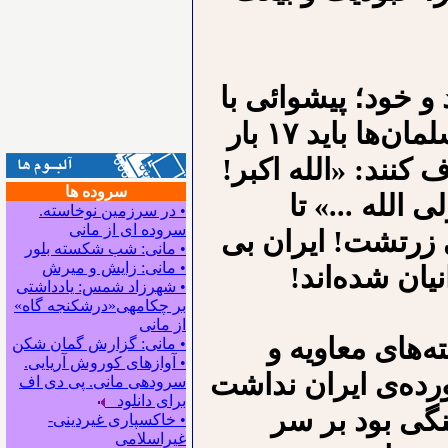
د و خود؛ پیشوائی با
نام زرتشت داشتند، پس از شکست از مسلمان‌ها باید ۱۷ بار
ف کنند: «الله اکبر!
سروده ها
الله ...» تا
• در سرزمین نوخاسته.
سروده ای از مانی
 زرتشت! ایران بی
• مانی: شب شکسته بلور
• مانی: زایش و میرش
ان شده‌اند!
• شهرزاد شمس: یادداشتی
بر چکامه‍ی«درشکنجه گاه»
از مانی
ه‌های معاویه و
• مانی: گزارش گمان شکن
• آوازهای کوروش آریایی.
ه‌ی ایران نداشت
سروده‍ی مانی. پی دی اف
برای دانلود
نگی بود بر سر
• خاکسپاری غیردینی-
غیراسلامی