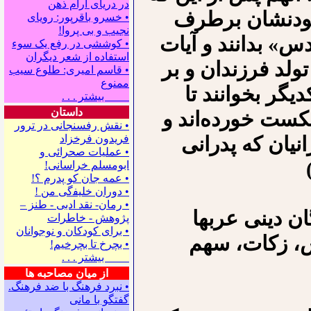
در دریای آرام ذهن
 بودنشان برطرف
• خسرو باقرپور: ﺭوﻳﺎﻯ
ﻧﺠﻴﺐ ﻭ ﺑﻰ ﭘﺮﻭﺍ!
س» بدانند و آیات
• کوششی در رفع یک سوء
استفاده از شعر دیگران
ولد فرزندان و بر
• قاسم امیری: طلوع سیب
ممنوع
یگر بخوانند تا
بیشتر . . .
داستان
کست خورده‌اند و
• نقش رفسنجانی در ترور
انیان که پدرانی
فریدون فرخزاد
• عملیات صحرائی و
ابومسلم خراسانی!
• ﻋﻤﻪ ﺟﺎﻥ ﻛﻮ ﭘﺪﺭﻡ ؟!
• ﺩﻭﺭﺍﻥ ﺧﻠﻴﻔگی ﻣﻦ !
• رمان- نقد ادبی - طنز –
ان دینی عربها
پژوهش - خاطرات
• ﺑﺮﺍﻯ ﻛﻮﺩﻛﺎﻥ ﻭ ﻧﻮﺟﻮﺍﻧﺎﻥ
مس، زکات، سهم
• بچرخ تا بچرخیم!
بیشتر . . .
از میان مصاحبه ها
• نبرد فرهنگ با ضد فرهنگ.
گفتگو با ﻣﺎﻧﻰ