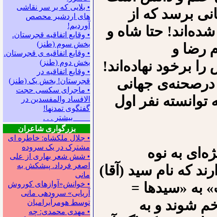
• بلایی که بر سر نقاشی
انی برسد که از
های اردشیر محصص
آوردیم!
ده‌اند! حتا شاه و
• وقایع اتفاقیه قجرستان.
بخش سوم (طنز)
م رضا و
• وقایع اتفاقیه ی قجرستان.
را برخود نهاده‌اند!
بخش دوم (طنز)
• وقایع اتفاقیه در
م درصحنه‌ی جهانی
قجرستان! بخش یک (طنز)
• ماجرای سکسی حجت
د که با یاری آن بچه‌ی ۵ ساله توانسته نفر اول
الافساد والمفسدین در
گفتگوی تمدنها!
بیشتر . . .
بزرگواری شاعران
• جلال ملکشاه: خاطره ای
مشترک در یک سروده
ه‌ای به نوه
• شش شعر بهاری از علی
اصغر فرداد. پیشکش به
ند که نام سید (آقا)
مانی
ت» به «سیدها =
• خوانش«آوازهای کوروش
آریایی» سروده‍ی مانی
خم شوند و به
توسط هومرآبرامیان
• مهدی محمدی: چه