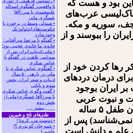
این بود و هست که
• رنسانس فرهنگی ‌از تئوری
‌تا واقعیت. گفتگوی اسداله
 خاک‌لیسی عرب‌های
علیمحمدی با میرزاآقا
عسگری ‌مانی
نجف، سوریه و مکه.
• صندلی وسط در برخورد با
حکومت‌های‌ایدئولوژیک
یران را ببوسند و از
وجود ندارد
• گفتگو با مرتضا میرآفتابی:
ﺧﺎﻧﻪﻯ ﻣﺎ ﺧﺎﻧﻪﻯ ﻋﺠﻴﺒﻰ ﺑﻮﺩ!
• مانی:ادبیات ایران پس از
سونامی بلاهت. در گفتگو با
عباس شکری
کر رها کردن خود از
• گفتگوی عباس شکری با
مانی در باره‍ی ۵۰ سال
برای درمان دردهای
ادبیات و شعر ایران. بخش
سوم و پایانی
بر ایران بوجود
• گفت وگو ی عباس شکری
ت و نبوت عربی
با میرزاآقا عسگری(مانی) /
بخش دوم
یعنی «امام زمان» بمانند! سرانجام شاید آن طفل ۵ ساله
بیشتر . . .
طنزهای تلخ و شیرین
می‌شناسد) پس از
• دوست من، کرونا !
• ﻋﻤﻪ ﺟﺎﻥ ﻛﻮ ﭘﺪﺭﻡ ؟!
ر قرن ۲۱ که سده‌ی علم و دانش است
عاشورا