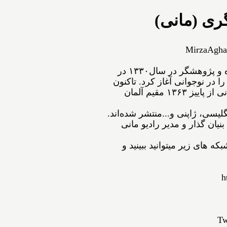
ری (مانی)
MirzaAgha
ﻣﻴﺮﺯﺍﺁﻗﺎﻋﺴگرﻯ(ﻣﺎﻧﻰ) شاعر، نویسنده و پژوهشگر ﺩﺭ ﺳﺎﻝ۱۳۳۰ در
ﺍ ﺩﺭ ﻧﻮﺟﻮﺍﻧﻰ ﺁﻏﺎﺯ ﻛﺮﺩ. ﺗﺎﻛﻨﻮﻥ
۵۴ ﺟﻠﺪ ﺍﺯ ﺁﺛﺎﺭﺵ ﺑﻪ ﭼﺎﭖ ﺭﺳﻴﺪه‌اﻧﺪ. مانی از ﭘﺎﻳﻴﺰ ۱۳۶۳ مقیم ﺁﻟﻤﺎﻥ
نگلیسی، ژاپنی و...ﻣﻨﺘﺸﺮ ﺷﺪﻩ⁯اند.
نیان گذار و مدیر رادیو مانی
ه های زیر میتوانید ببینید و
h
Tw