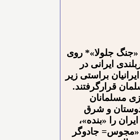
 «جنگ جلولا»* روی
بلندی ایرانی در
انیان براستی زیر
مان قرارگرفتند.
وزی مسلمانان
ندوستان و شرق
یران را «بنده»،
؛ «مجوس= جادوگر