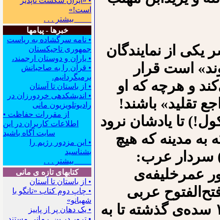
• «ایران شکست ناپذیر
است!»
بیشتر . . .
خبرها - پیامها
• نامه سرگشاده به ریاست
سر یکی از نمایندگان
جمهوری تاجیکستان
• یاران و دوستان ارجمند،
ند» است قرار
• قرآن را به صاحبانش
برمیگردانیم.
کند و هرچه که او
• از باستان تا آستان
• اندیشکده‍ی خردورزان در
اجع تقلید» باشند!
رادیوتلویزیون مانی
• از مقررات حفاظت
ول!) تا یادشان نرود
اطلاعات کاربران در این
سایت آگاه باشید
 مکه به مدینه که هیچ
• این مزدور رژیم را
بشناسید
!) سردار عرب:
بیشتر . . .
ر عمرخلیفه‌ی
کتابهای تازه ی مانی
• از باستان تا آستان
تح‌الفتوح عربی
• چاپ دوم کتاب «تانگو با
شهبانو»
علیه ایرانیان کرد و ایران بزانو درآمد از ۱۴ سده‌ی گذشته تا به
• یک دهان پر از پاییز
• ترور در بن. رمانی مستند