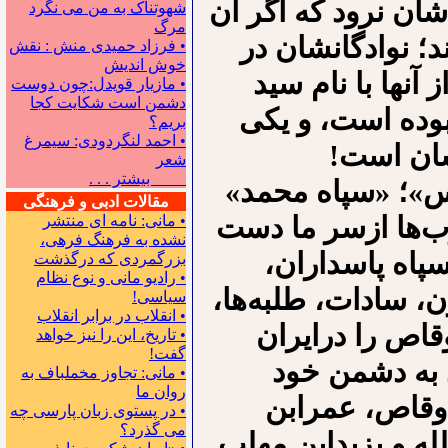
دشان نرود که اگر آن
شهوتناک به من می نگرد
مرگ
د؛ نوادگانشان در
• فرزاد حمیدی منش : نقش
خوش اندیش
آنها با نام سید
• مازیار قویدل:چون دوست
دشمن است شکایت کجا
 بوده است، و یکی
بریم؟
• احمد لنگردودی: سیمرغ
شان است!
شعر
بیشتر . . .
دس»؛ «سپاه محمد»
مقالات ادبی و فرهنگی
عرب‌ها ازسر ما دست
• مانی: نامه ای منتشر
نشده به فرهنگ فرهی،
(سپاه پاسداران،
بزرگمردی که درگذشت
• رادیو مانی و نوع نظام
ن، سادات، طلبه‌ها،
سیاسی!
• انقلاب در برابر انقلاب
‌وقاص را درایران
• تاریخ، این را نیز خواهد
گفت!
د به دشمن خود
• مانی: تجاوز مخملباف به
روان ما
ی‌وقاص، عمرابن
• در پستوی زبان پارسی چه
می گذرد؟
له و یزید‌ابن مهلب