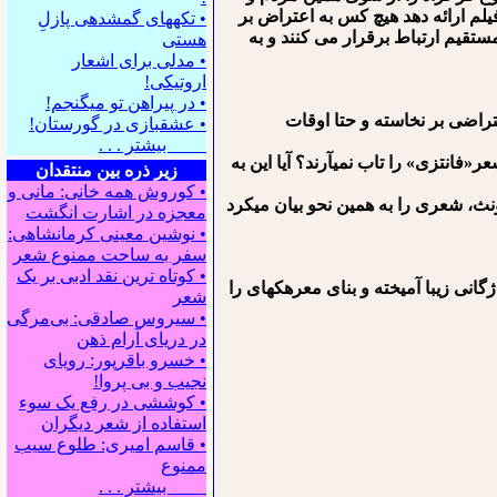
لم ارائه دهد هیچ⁪ کس به اعتراض بر
• تکه⁪های گمشده⁪ی پازلِ
تقیم ارتباط برقرار می⁪ کنند و به
هستی
• مدلی برای اشعار
اروتیکی!
• در پیراهن تو می⁪گنجم!
عتراضی بر نخاسته و حتا اوقات
• عشقبازی در گورستان!
بیشتر . . .
«فانتزی» را تاب نمی⁪آرند؟ آیا این به
زیر ذره بین منتقدان
• کوروش همه خانی: مانی و
ونث، شعری را به همین نحو بیان می⁪کرد
معجزه در اشارت انگشت
• نوشین معینی کرمانشاهی:
سفر به ساحت ممنوع شعر
• کوتاه ترین نقد ادبی بر یک
ژگانی زیبا آمیخته و بنای معره⁪که⁪ای را
شعر
• سیروس صادقی: بی‌مرگی
در دریای آرام ذهن
• خسرو باقرپور: ﺭوﻳﺎﻯ
ﻧﺠﻴﺐ ﻭ ﺑﻰ ﭘﺮﻭﺍ!
• کوششی در رفع یک سوء
استفاده از شعر دیگران
• قاسم امیری: طلوع سیب
ممنوع
بیشتر . . .