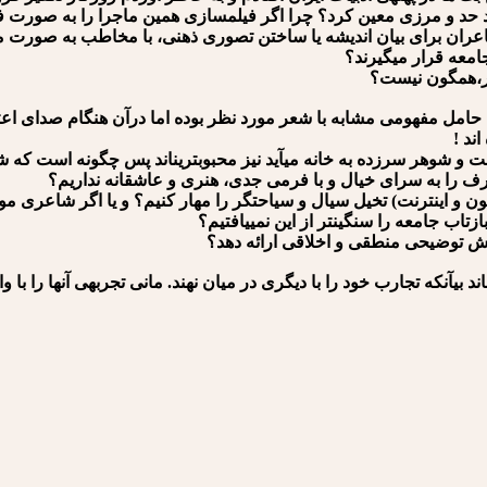
ید حد و مرزی معین کرد؟ چرا اگر فیلمسازی همین ماجرا را به صورت فی
 شاعران برای بیان ⁪اندیشه یا ساختن تصوری ذهنی، با مخاطب به صورت مس
جامعه قرار می⁪گیرند؟
عر،همگون نیست؟
، اما حامل مفهومی مشابه با شعر مورد نظر بوده اما درآن هنگام صدای ا
ند !
 و شوهر سرزده به خانه می⁪آید نیز محبوب⁪ترین⁪اند پس چگونه است که شعر
عرف را به سرای خیال و با فرمی جدی، هنری و عاشقانه نداریم؟
یزیون و اینترنت) تخیل سیال و سیاحتگر را مهار کنیم؟ و یا اگر شاعری م
اب جامعه را سنگین⁪تر از این نمی⁪یافتیم؟
ارش توضیحی منطقی و اخلاقی ارائه دهد؟
 بی⁪آنکه تجارب خود را با دیگری در میان نهند. مانی تجربه⁪ی آن⁪ها را با وا