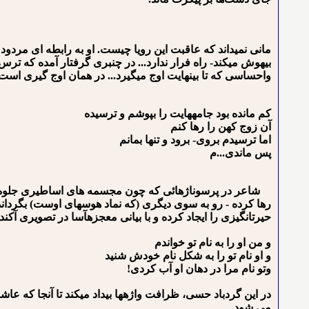
مانی نمی⁪داند که عاقبت این رویا چیست. او به رابطه ای مردود
بی⁪هوش می⁪کند- راه فرار ندارد... در چنبری گرفتار آمده که 
واحساسی که تا بی⁪نهایت اوج می⁪گیرد... در همان اوج گیری است 
کم مانده بود جامه⁪هایت را بپوشم و ترسیده
آن زوج کهن را رها کنم
اما ترسیدم بروی- برود و تنها بمانم
پس ماندی...م
شاعر در پرسوناژهائی که چون مجسمه های اساطیری جلوه می 
رها کرده - رو به سوی دیگری (که نماد هوسهای اوست) بگرداند ا
حیرت⁪انگیزی را ایجاد کرده و با بیانی معجزه⁪آسا در تصویری 
و من او را به نام تو خواندم
و او نام تو را به شکل نام خودش شنید
وتو نام مرا در دهان او آب کردی!
در این گردباد حسی، ظرافت واژه⁪ها بیداد می⁪کند تا آن⁪جا که
می شود ...