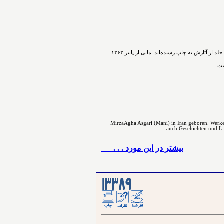
ﻣﻴﺮﺯﺍﺁﻗﺎﻋﺴگرﻯ(ﻣﺎﻧﻰ) شاعر، نویسنده و پژوهشگر ﺩﺭ ﺳﺎﻝ۱۳۳۰ در اسدآباد همدان ﺯﺍﺩﻩ ﺷﺪ. ﺁﻓﺮﻳﻨﺶ ﺍﺩﺑﻰ ﺭﺍ ﺩﺭ ﻧﻮﺟﻮﺍﻧﻰ ﺁﻏﺎﺯ ﻛﺮﺩ. ﺗﺎﻛﻨﻮﻥ ۵۴ ﺟﻠﺪ ﺍﺯ ﺁﺛﺎﺭﺵ ﺑﻪ ﭼﺎﭖ ﺭﺳﻴﺪه‌اﻧﺪ. مانی از ﭘﺎﻳﻴﺰ ۱۳۶۳
ست.
MirzaAgha Asgari (Mani) in Iran geboren. Werke 
auch Geschichten und Lite
بيشتر در این مورد . . .