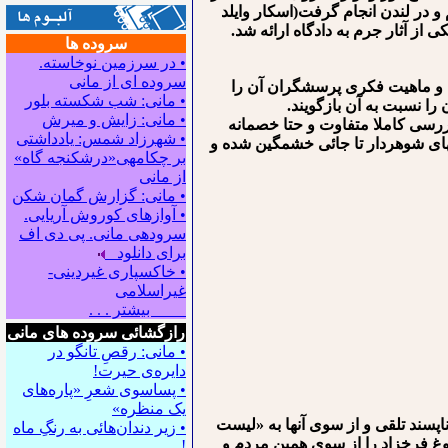
 و در لندن انجام گرفت(اسکار وایلد
ز آثار جرم به دادگاه ارائه شد.
سروده ها
• در سرزمین نوخاسته.
سروده ای از مانی
 و ماهیت فکری پرسشگران آن را
• مانی: شب شکسته بلور
را نسبت به آن بازگویند.
• مانی: زایش و میرش
 بررسی کاملا متفاوت و حتا خصمانه
• شهرزاد شمس: یادداشتی
انم⁪های شوهردار تا جائی خشمگین شده و
بر چکامه‍ی«درشکنجه گاه»
از مانی
• مانی: گزارش گمان شکن
• آوازهای کوروش آریایی.
سروده‍ی مانی. پی دی اف
برای دانلود
• خاکسپاری غیردینی-
غیراسلامی
بیشتر . . .
رازگشائی سروده های مانی
• مانی: رقصِ تانگو در
دایره‌ی حیرت!
• پساسوی شعرِ «پاره‌های
یک منظره»
اپسند تلقی و از سوی آن⁪ها به «لیست
• زیر دندان‌هائی به رنگِ ماه
فروغ فرخزاد را از سوی همین مردم و
!