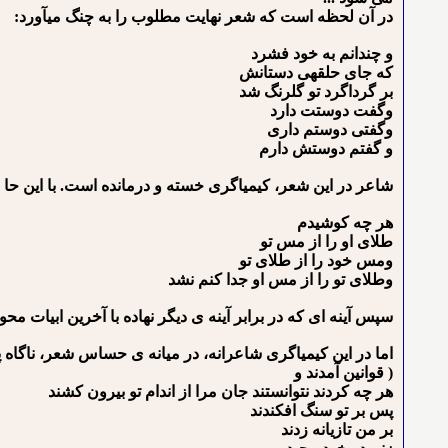
در آن لحظه است که شعر نهایت مطلوب را به چنگ می⁪آورد:
و چندانم به خود فشرد
که جای حلقه⁪ی دستانش
بر گرداگرد تو گلرنگ شد
وگفت دوستت دارد
وگفتی دوستم داری
و گفتم دوستش دارم
شاعر در این شعر، کیمیاگری خسته و درمانده است. با این حا ل
هر چه کوشیدم
طلای او را از مس تو
ومس خود را از طلای تو
وطلای تو را از مس او جدا کنم نشد
سپس آینه ای که در برابر آینه ی دیگر نهاده با آخرین ابیات محو
اما در این کیمیاگری شاعرانه، در میانه ی حساس شعر، ناگاه پ
( قوانین آمدند و
هر چه کردند نتوانستند جان مرا از اندام تو بیرون کشند
پس بر تو سنگ افکندند
بر من تازیانه زدند