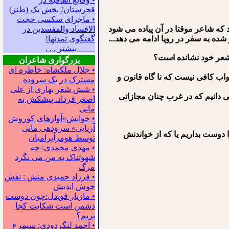
قجرستان! بخش یک (طنز)
• ماجرای سکسی حجت
 که شاعر موقتا در آن پیاده می شود
الافساد والمفسدین در
شده به سفر در رویا ادامه می دهد...
گفتگوی تمدنها!
بیشتر . . .
 شعر خود نشانده است؟
بزرگواری شاعران
• جلال ملکشاه: خاطره ای
اب کافی نیست که نا گاه قانون و
مشترک در یک سروده
• شش شعر بهاری از علی
ی دانیم که در غرب چنان مجازاتی
اصغر فرداد. پیشکش به
مانی
• خوانش«آوازهای کوروش
آریایی» سروده‍ی مانی
 دوست بداریم یا که از خواندنش
توسط هومرآبرامیان
• مهدی محمدی: چه
شهوتناک به من می نگرد
مرگ
• فرزاد حمیدی منش : نقش
خوش اندیش
• مازیار قویدل:چون دوست
دشمن است شکایت کجا
بریم؟
• احمد لنگردودی: سیمرغ