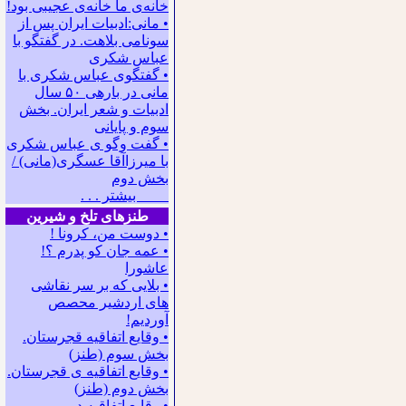
ﺧﺎﻧﻪﻯ ﻣﺎ ﺧﺎﻧﻪﻯ ﻋﺠﻴﺒﻰ ﺑﻮﺩ!
• مانی:ادبیات ایران پس از
سونامی بلاهت. در گفتگو با
عباس شکری
• گفتگوی عباس شکری با
مانی در باره‍ی ۵۰ سال
ادبیات و شعر ایران. بخش
سوم و پایانی
• گفت وگو ی عباس شکری
با میرزاآقا عسگری(مانی) /
بخش دوم
بیشتر . . .
طنزهای تلخ و شیرین
• دوست من، کرونا !
• ﻋﻤﻪ ﺟﺎﻥ ﻛﻮ ﭘﺪﺭﻡ ؟!
عاشورا
• بلایی که بر سر نقاشی
های اردشیر محصص
آوردیم!
• وقایع اتفاقیه قجرستان.
بخش سوم (طنز)
• وقایع اتفاقیه ی قجرستان.
بخش دوم (طنز)
• وقایع اتفاقیه در