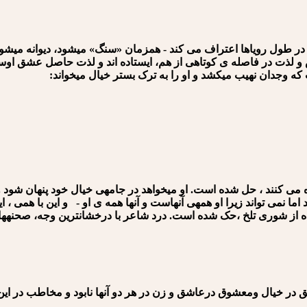
 در طول رویاها اعتراف می کند - همزمان «سنگ» می⁪شود، دیوانه می⁪شود-
ترس و لذت در فاصله⁪ ی کوتاهی از هم، ایستاده اند و لذت حاصل عشق او
که وجدان نهیب می⁪کشد و او را به ترک بستر خیال می⁪خواند:
کنند ، حل شده است. او می⁪خواهد در جامه⁪ی خیال خود پنهان شود 
ما نمی تواند زیرا او همه⁪ی آن⁪هاست و آنها همه ی او - و این با همی 
آکنده از شوری تلخ ،حک شده است. درد شاعر با درخشان⁪ترین وجه، صحنه⁪
 عاشق در خیال ومعشوق درعاشق و زن در هر دو آنها نابود و مخاطب در 