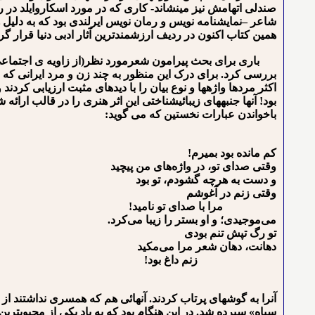
صندلی اتهامش نیز می⁪نشاند- کاری که در مورد اسکاروایلد در ر
شاعر –نمایشنامه نویس و رمان نویس ایرلندی بود که به دلیل ه
همین کتاب اکنون در ردیف ارزشمندترین آثار ادبی دنیا قرار گ
باری برای بحث پیرامون شعرمورد نظر(از زاویه ی اجتماعی 
بررسی کرد. برای درک این منظور به چند زن و مرد ایرانی که با
اکثر مردها واژه⁪ها و نوع بیان را با دیده⁪ای مثبت ارزیابی کر
بود! آن⁪ها جنبه⁪های زیبائی⁪شناختی این اثر هنری را در قالب ار
باخواندن عبارات نخستین که می گوید:
ﻛﻢ ﻣﺎﻧﺪﻩ ﺑﻮﺩ ﺑﻤﻴﺮﻡ!
ﻭﻗﺘﻰ ﺻﺪﺍﻯ ﺗﻮ، ﺩﺭ ﻭﺍﮊﻩﻫﺎﻯ ﻣﻦ ﭘﻴﭽﻴﺪ
ﻭ ﺩﺳﺖ ﺑﻪ ﻫﺮﭼﻪ ﮔﺸﻮﺩﻡ، ﺗﻮ ﺑﻮﺩ
ﻭﻗﺘﻰ ﺯ‌نم ﺩﺭ ﺁﻏﻮشم
ﻣﺮﺍ ﺑﺎ ﺻﺪﺍﻯ ﺗﻮ ﻧﺎﻣﻴﺪ!
ﻣﻰﻣﻮﺟﻴﺪﻯ؛ ﻭ ﺍﻭ ﺑﺴﺘﺮ ﺭﺍ ﺯﻳﺒﺎ ﻣﻰﻛﺮﺩ.
ﺗﻮ ﺭﮒ ﺗﭙﺶ تنم ﺑﻮﺩﻯ
ﺩﻫﺎنت، ﺩﻫﺎﻥ ﺷﻌﺮ ﻣﺮﺍ ﻣﻰﻣﻜﻴﺪ
ﺯ‌نم ﺩﺍﻍ ﺑﻮﺩ!
آنرا به گوشه⁪ای پرتاب کردند. آن⁪هائی هم که همسری نداشتند ا
سیاه» سپرده شد. در این هنگام بود که به یاد یکی از محبوب⁪تری