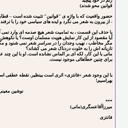
زنم در خود پیچید
قوانین محو شدند)
حضور واقعیت که با واژه ی "قوانین" تثبیت شده است – قطار ش
- از بیرون به شعر می نگرد و ایده های سیاسی خود را با ترفند
با حذف این قسمت ، به تمامیت شعر هیچ صدمه ای وارد نمی آی
آیا مقصود از این کار نمایش هویت مسلمان اوست؟ یا نکوهش 
مگر مخاطب ، نهیب وجدان را در سراسر شعر نمی شنود و مگر ج
تازیانه اش را به خلوت دردناک شعر می کشاند؟
مانی با این کار، لکه ای بر الماس نشانده است. او با این چن
برای چنین خطاهائی موجود نیست.
با این وجود شعر «فانتزی» اثری است بی⁪نظیر. نقطه عطفی است
بهراسیم!
نوشین معینی کرمانش
***
میرزاآقاعسگری(مانی)
ﻓﺎﻧﺘﺰﻯ