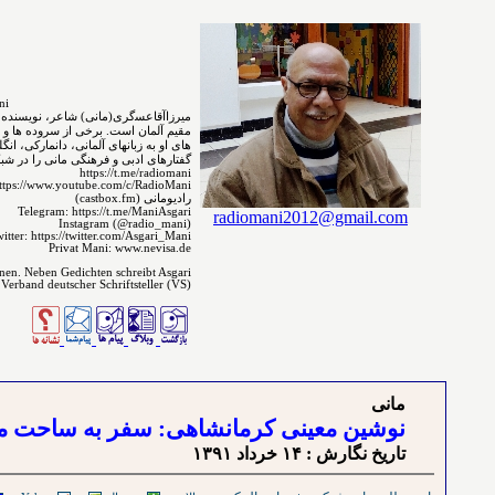
MirzaAgha Asgari.Mani
مقیم ﺁﻟﻤﺎﻥ است. برخی از سروده ⁯⁯⁯⁯ها و 
های ﺍﻭ ﺑﻪ ﺯﺑﺎﻧ‌‌ﻬﺎﻯ آلمانی، دانمارکی، ا
گفتارهای ادبی و فرهنگی مانی را در شبکه 
https://t.me/radiomani
ttps://www.youtube.com/c/RadioMani
رادیومانی (castbox.fm)
Telegram: https://t.me/ManiAsgari
radiomani2012@gmail.com
Instagram (@radio_mani)
itter: https://twitter.com/Asgari_Mani
Privat Mani: www.nevisa.de
enen. Neben Gedichten schreibt Asgari
 Verband deutscher Schriftsteller (VS)
مانی
نوشین معینی کرمانشاهی: سفر به ساحت م
تاريخ نگارش : ۱۴ خرداد ۱٣۹۱