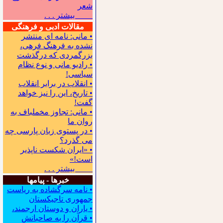
شعر
بیشتر . . .
مقالات ادبی و فرهنگی
• مانی: نامه ای منتشر
نشده به فرهنگ فرهی،
بزرگمردی که درگذشت
• رادیو مانی و نوع نظام
سیاسی!
• انقلاب در برابر انقلاب
• تاریخ، این را نیز خواهد
گفت!
• مانی: تجاوز مخملباف به
روان ما
• در پستوی زبان پارسی چه
می گذرد؟
• «ایران شکست ناپذیر
است!»
بیشتر . . .
خبرها - پیامها
• نامه سرگشاده به ریاست
جمهوری تاجیکستان
• یاران و دوستان ارجمند،
• قرآن را به صاحبانش