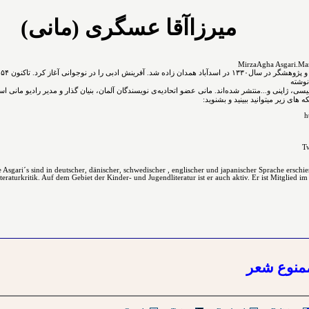
میرزاآقا عسگری (مانی)
نوشته
نگلیسی، ژاپنی و...ﻣﻨﺘﺸﺮ ﺷﺪﻩ⁯اند. مانی عضو اتحادیه‌ی نویسندگان آلمان، بنیان گذار و مدیر رادیو مانی ا
های زیر میتوانید ببینید و بشنوید:
h
Tw
Asgari´s sind in deutscher, dänischer, schwedischer , englischer und japanischer Sprache erschi
raturkritik. Auf dem Gebiet der Kinder- und Jugendliteratur ist er auch aktiv. Er ist Mitglied im
منوع شعر