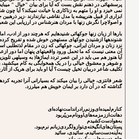
پرسش⁪هائی در ذهنم نقش بست که آیا برای بیان "خیال " می⁪با
نمی خیزد و او را متهم به زناکاری یا خیانت نمی⁪کند؟ آیا چون
ابزاری از قبیل هنرپیشه یا مدل نقاشی نیازندارند -زیر ذره⁪بین 
و اصولاچرا نگرش زن⁪ها با مردان هنرشناس در ارزیابی این ش
بارها از زبان زن⁪ها جوک⁪هائی شنیده⁪ایم که هرچند دور از ادب
شنونده⁪ها ازشنیدن جوک⁪های مستهجن خوش شده و تفریح کرده ا
نزد زنان و مردان ایرانی، جوک⁪هائی که زن در مقام لذت⁪طلبی است
آن معنی نیست که ما تحمل ورود واقعیت⁪های پنهان اما دور از
آیا هنوز هم می باید در این عصر تردد ایماژها( به وسیله⁪ی تلو
و شوهر و معشوق خیالی را در یک همخوابگی به کام می⁪کشید، بازت
تکلیف شاعر دربیان تخیل چیست؟ آیا او باید برای هریک از آث
شعر فانتزی، خیالی را بیان می⁪کند که بسیارانی آنرا تجربه کرده⁪اند
گذاشته که در آن دارد بر ایمان خویش هم می⁪لرزد.
ﻛﻨﺎﺭﻡﻟﻤﻴﺪﻩﺍﻯﻭﺯ‌نمﺭﺍﺩﺭﺍﻧﺪﺍمتﻧﻬﺎﺩﻩﺍﻯ
ﺩﻫﺎنتﺍﺯﺯﻣﺰﻣﻪﻫﺎﻯﺍﻭﻭﻧﺎﻡﻣﻦپُرﺑﻮﺩ
ﺑﻪﻫﻮﺍﺩﺳتﻛﺸﻴﺪﻡ
ﭘﺴﺘﺎﻥﻫﺎﻯﺍﻧﮕﻴﺨﺘﻪﻯﺗﻮﺍﺯﻭﻟﮕﺮﺩﻯﺯﺑﺎ‌نم نرمﺑﻮﺩ.
ﺑﻪﺁﻳﻨﻪﺩﺳﺖﺳﺎﺋﻴﺪﻡ، ﺳﺎﺋﻴﺪﻯ، ﺳﺎﺋﻴﺪ
ﺟﺎﻯ ﺩﺳﺖﻫﺎ ﺑﺮ پیکرت ﻣﺎﻧﺪ.