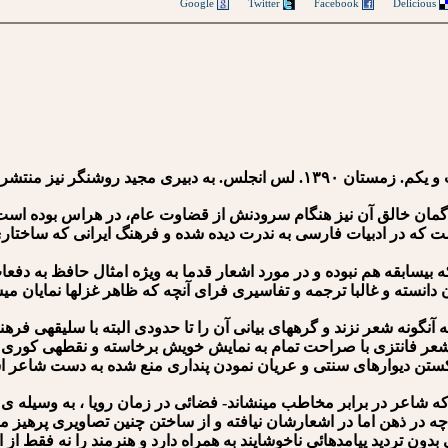
Google
Twitter
Facebook
Delicious
 گمان خالق آن نیز هنگام سرودنش از قضاوت عام، در هراس بوده است
که در ادبیات فارسی به ندرت دیده شده و فرهنگ ایرانی که ساختاری 
که بی⁪سابقه هم نبوده و در مورد اشعار قدما به ویژه امثال حافظ به دفع
انسته و غالبا ترجمه و تفاسیری فرای آنچه که ظاهر غزل⁪ها نمایان می⁪ساز
گونه شعر نزند و گره⁪های بیانی آن را تا حدودی البته با سلیقه⁪ی فرهن
شعر فانتزی با صراحت تمام به نمایش خویش برخاسته و نقطه⁪ی کوری در 
شکستن دیوارهای سنتی و عریان نمودن پنداری منع شده به دست شاعر 
ر در برابر مخاطب می⁪نشاند- فضائی در زمان رویا ، به وسیله ی ض
چه در ذهن اما در اشعارشان نیافته و از ساختن چنین تصاویری پرهیز می⁪
 تردید پیامد⁪هائی ناخوشایند به همراه دارد و هنرمند را نه فقط از اج