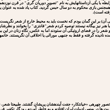
ابطه با یکی ازداستان⁪هایش به نام "تصویر دوریان⁪ گری" در قرن نوزدهم
مجنس بازی محکوم به دو سال حبس گردید. کتاب یاد شده به عنوان یکی ا
رفته است).
آن) بر این گمان بودم که نخست باید به محیط خارج از شعر نگریست
 هنر نیز بیگانه نیستند توصیه کردم شعر"فانتزی" را بخوانند و نظرشان 
دند و شعر را در فضای اروتیکی آن ستودند اما به عکس، نگاه زنان در این
ائه شده نادیده گرفته و فقط به جنبه⁪ی مورالی یا اخلاقی آن نگریستند. خ
ز تصور چهره⁪ی «خیانتکار» جفت آینده⁪شان پریشان گشتند. طبیعتا شعر، ن
ن بت ها در پهنه⁪ی ادبیات ایران افتادم و به خاطر آوردم روزگار تکفیر 