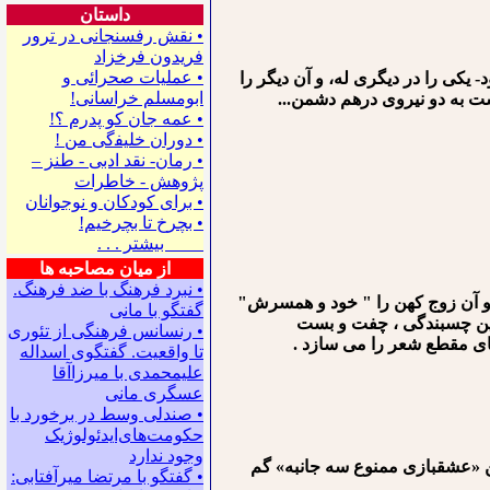
داستان
• نقش رفسنجانی در ترور
فریدون فرخزاد
• عملیات صحرائی و
 یکی را در دیگری له، و آن دیگر را
ابومسلم خراسانی!
ست به دو نیروی درهم دشمن...
• ﻋﻤﻪ ﺟﺎﻥ ﻛﻮ ﭘﺪﺭﻡ ؟!
• ﺩﻭﺭﺍﻥ ﺧﻠﻴﻔگی ﻣﻦ !
• رمان- نقد ادبی - طنز –
پژوهش - خاطرات
• ﺑﺮﺍﻯ ﻛﻮﺩﻛﺎﻥ ﻭ ﻧﻮﺟﻮﺍﻧﺎﻥ
• بچرخ تا بچرخیم!
بیشتر . . .
از میان مصاحبه ها
• نبرد فرهنگ با ضد فرهنگ.
و آن زوج کهن را " خود و همسرش"
گفتگو با ﻣﺎﻧﻰ
، این چسبندگی ، چفت و بست
• رنسانس فرهنگی ‌از تئوری
های مقطع شعر را می سازد .
‌تا واقعیت. گفتگوی اسداله
علیمحمدی با میرزاآقا
عسگری ‌مانی
• صندلی وسط در برخورد با
حکومت‌های‌ایدئولوژیک
وجود ندارد
این «عشقبازی ممنوع سه جانبه» گم
• گفتگو با مرتضا میرآفتابی: