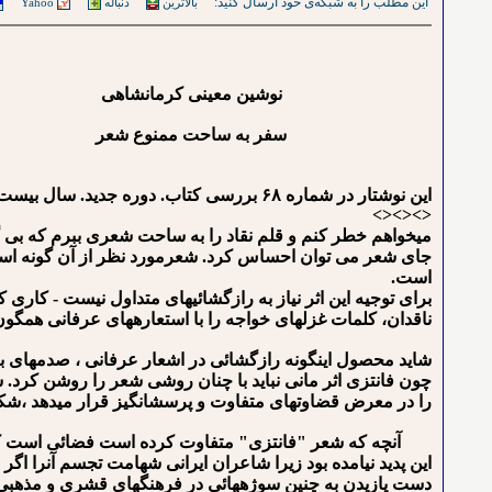
این مطلب را به شبکه‌ی خود ارسال کنید:
بالاترین
دنباله
Yahoo
نوشین معینی کرمانشاهی
سفر به ساحت ممنوع شعر
این نوشتار در شماره ۶۸ بررسی کتاب. دوره جدید. سال بیست و یکم. زمستان ۱۳۹۰. لس انجلس. به دبیری مجید روشنگر نیز منتشر شده است.
<><><>
می⁪خواهم خطر کنم و قلم نقاد را به ساحت شعری ببرم که بی
جای شعر می توان احساس کرد. شعرمورد نظر از آن گونه است 
است.
برای توجیه این اثر نیاز به رازگشائی⁪های متداول نیست - کاری 
ناقدان، کلمات غزل⁪های خواجه را با استعاره⁪های عرفانی همگون د
شاید محصول اینگونه رازگشائی در اشعار عرفانی ، صدمه⁪ای به آن
چون فانتزی اثر مانی نباید با چنان روشی شعر را روشن کرد. 
را در معرض قضاوت⁪های متفاوت و پرسش⁪انگیز قرار می⁪دهد ،
آنچه که شعر "فانتزی" متفاوت کرده است فضائی است که شاع
این پدید نیامده بود زیرا شاعران ایرانی شهامت تجسم آنرا اگر 
دست یازیدن به چنین سوژه⁪هائی در فرهنگ⁪های قشری و مذهبی بدون