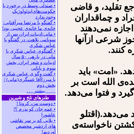
ع تقلید، و قاضی
• صندلی وسط در برخورد با
حکومت‌های‌ایدئولوژیک
اد و چماقداران
وجود ندارد
• گفتگو با مرتضا میرآفتابی:
جازه نمی‌دهند
ﺧﺎﻧﻪﻯ ﻣﺎ ﺧﺎﻧﻪﻯ ﻋﺠﻴﺒﻰ ﺑﻮﺩ!
• مانی:ادبیات ایران پس از
وز شرعی ازآنها
سونامی بلاهت. در گفتگو با
عباس شکری
 کنند.
• گفتگوی عباس شکری با
مانی در باره‍ی ۵۰ سال
ادبیات و شعر ایران. بخش
سوم و پایانی
د. «امت» باید
• گفت وگو ی عباس شکری
ده‌ی الله است بر
با میرزاآقا عسگری(مانی) /
بخش دوم
رد و فتوا می‌دهد.
بیشتر . . .
طنزهای تلخ و شیرین
• دوست من، کرونا !
• ﻋﻤﻪ ﺟﺎﻥ ﻛﻮ ﭘﺪﺭﻡ ؟!
می‌دهد.(اقتلو
عاشورا
• بلایی که بر سر نقاشی
کشتن ناخواسته‌ی
های اردشیر محصص
آوردیم!