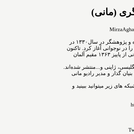
ری (مانی)
MirzaAgha
ﻣﻴﺮﺯﺍﺁﻗﺎﻋﺴگرﻯ(ﻣﺎﻧﻰ) شاعر، نویسنده و پژوهشگر ﺩﺭ ﺳﺎﻝ۱۳۳۰ در
ﺍ ﺩﺭ ﻧﻮﺟﻮﺍﻧﻰ ﺁﻏﺎﺯ ﻛﺮﺩ. ﺗﺎﻛﻨﻮﻥ
۵۴ ﺟﻠﺪ ﺍﺯ ﺁﺛﺎﺭﺵ ﺑﻪ ﭼﺎﭖ ﺭﺳﻴﺪه‌اﻧﺪ. مانی از ﭘﺎﻳﻴﺰ ۱۳۶۳ مقیم ﺁﻟﻤﺎﻥ
نگلیسی، ژاپنی و...ﻣﻨﺘﺸﺮ ﺷﺪﻩ⁯اند.
نیان گذار و مدیر رادیو مانی
ه های زیر میتوانید ببینید و
h
Tw