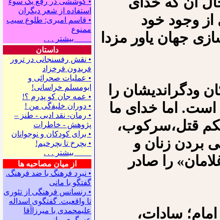
ال آن که خدای
• کوششی در رفع یک سوء
استفاده از شعر دیگران
ی از وجود خود
• قاسم امیری: طلوع سیب
ممنوع
ازی جهان یاور مزدا
بیشتر . . .
داستان
• نقش رفسنجانی در ترور
فریدون فرخزاد
• عملیات صحرائی و
ان ودگراندیشان را
ابومسلم خراسانی!
• ﻋﻤﻪ ﺟﺎﻥ ﻛﻮ ﭘﺪﺭﻡ ؟!
 است. اما خدای ما
• ﺩﻭﺭﺍﻥ ﺧﻠﻴﻔگی ﻣﻦ !
• رمان- نقد ادبی - طنز –
حکم قتل،سرکوب،
پژوهش - خاطرات
• ﺑﺮﺍﻯ ﻛﻮﺩﻛﺎﻥ ﻭ ﻧﻮﺟﻮﺍﻧﺎﻥ
ی بردن زنان و
• بچرخ تا بچرخیم!
بیشتر . . .
امان» را صادر
از میان مصاحبه ها
• نبرد فرهنگ با ضد فرهنگ.
گفتگو با ﻣﺎﻧﻰ
• رنسانس فرهنگی ‌از تئوری
‌تا واقعیت. گفتگوی اسداله
 امام؛ سادات،
علیمحمدی با میرزاآقا
عسگری ‌مانی