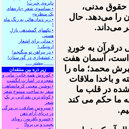
دایره‌ی حیرت!
ِ حقوق مدنی،
• پساسوی شعرِ «پاره‌های
یک منظره»
 را می‌دهد. حال
• زیر دندان‌هائی به رنگِ ماه
!
 می‌داند.
• تکه⁪های گمشده⁪ی پازلِ
هستی
• مدلی برای اشعار
درقرآن به خوردِ
اروتیکی!
• در پیراهن تو می⁪گنجم!
 است، آسمان هفت
• عشقبازی در گورستان!
بیشتر . . .
مبرش محمد؛ ماه را
زیر ذره بین منتقدان
• کوروش همه خانی: مانی و
 و باخدا ملاقات
معجزه در اشارت انگشت
• نوشین معینی کرمانشاهی:
شده در قلب ما
سفر به ساحت ممنوع شعر
• کوتاه ترین نقد ادبی بر یک
ه ما حکم می کند
شعر
یم.
• سیروس صادقی: بی‌مرگی
در دریای آرام ذهن
• خسرو باقرپور: ﺭوﻳﺎﻯ
ﻧﺠﻴﺐ ﻭ ﺑﻰ ﭘﺮﻭﺍ!