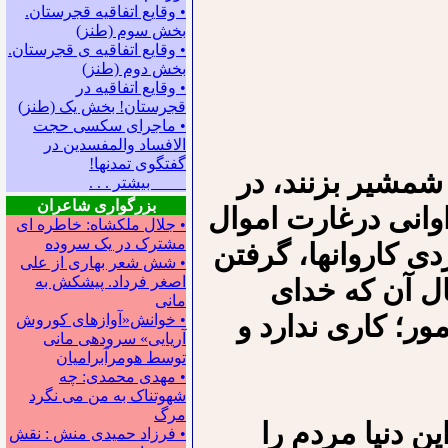
• وقایع اتفاقیه قجرستان.
بخش سوم (طنز)
• وقایع اتفاقیه ی قجرستان.
بخش دوم (طنز)
• وقایع اتفاقیه در
قجرستان! بخش یک (طنز)
• ماجرای سکسی حجت
الافساد والمفسدین در
گفتگوی تمدنها!
شمشیر بزنند، در
بیشتر . . .
بزرگواری شاعران
وانی درغارت اموال
• جلال ملکشاه: خاطره ای
مشترک در یک سروده
دی کاروانها، گرفتن
• شش شعر بهاری از علی
اصغر فرداد. پیشکش به
ل آن که خدای
مانی
ور؛ کاری ندارد و
• خوانش«آوازهای کوروش
آریایی» سروده‍ی مانی
توسط هومرآبرامیان
• مهدی محمدی: چه
شهوتناک به من می نگرد
مرگ
ین دنیا مردم را
• فرزاد حمیدی منش : نقش