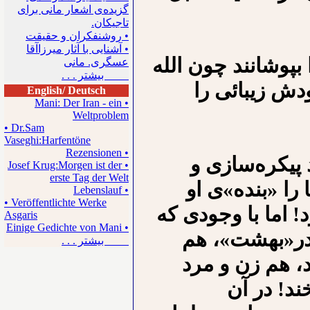
گزیده‌ی اشعار مانی برای
تاجیکان.
• روشنفکران و حقیقت
• آشنایی با آثار میرزاآقا
 بپوشانند چون الله
عسگری. مانی
بیشتر . . .
دش زیبائی را
English/ Deutsch
• Mani: Der Iran - ein
Weltproblem
• Dr.Sam
Vaseghi:Harfentöne
• Rezensionen
 پیکره‌سازی و
• Josef Krug:Morgen ist der
erste Tag der Welt
 را «بنده»ی او
• Lebenslauf
• Veröffentlichte Werke
! اما با وجودی که
Asgaris
• Einige Gedichte von Mani
د در«بهشت»، هم
بیشتر . . .
، هم زن و مرد
د! در آن