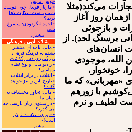
خوش اندیش
زات می‌کند(مثلا
• مازیار قویدل:چون دوست
دشمن است شکایت کجا
زهمان روز آغاز
بریم؟
• احمد لنگردودی: سیمرغ
ات و بازجوئی
شعر
بیشتر . . .
نی برسنگ لحد). از
مقالات ادبی و فرهنگی
ت انسان‌های
• مانی: نامه ای منتشر
نشده به فرهنگ فرهی،
ن الله، موجودی
بزرگمردی که درگذشت
• رادیو مانی و نوع نظام
ا، خونخوار،
سیاسی!
• انقلاب در برابر انقلاب
ی «مهربانی» که ما
• تاریخ، این را نیز خواهد
گفت!
ی‌کوشیم با زورهم
• مانی: تجاوز مخملباف به
روان ما
وست لطیف و نرم
• در پستوی زبان پارسی چه
می گذرد؟
• «ایران شکست ناپذیر
است!»
بیشتر . . .