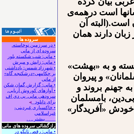
عربی بیان کرده
سانها است درهمه‌ی
 است.(البته آن
زبان دارند همان
سروده ها
• در سرزمین نوخاسته.
سروده ای از مانی
• مانی: شب شکسته بلور
• مانی: زایش و میرش
سته و به «بهشت»
• شهرزاد شمس: یادداشتی
بر چکامه‍ی«درشکنجه گاه»
مانان» و پیروان
از مانی
به جهنم بروند و
• مانی: گزارش گمان شکن
• آوازهای کوروش آریایی.
بی‌دین، بامسلمان
سروده‍ی مانی. پی دی اف
برای دانلود
خودش «آفریدگار»
• خاکسپاری غیردینی-
غیراسلامی
بیشتر . . .
رازگشائی سروده های مانی
• مانی: رقصِ تانگو در