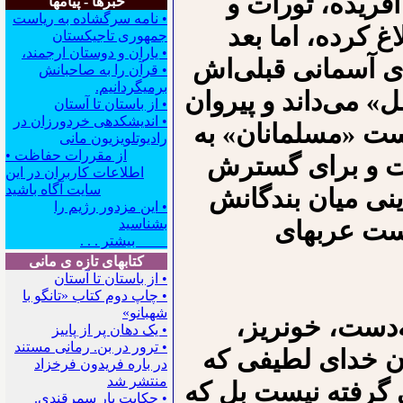
فریده، تورات و
خبرها - پیامها
• نامه سرگشاده به ریاست
 کرده، اما بعد
جمهوری تاجیکستان
• یاران و دوستان ارجمند،
ای آسمانی قبلی‌اش
• قرآن را به صاحبانش
برمیگردانیم.
ل» می‌داند و پیروان
• از باستان تا آستان
• اندیشکده‍ی خردورزان در
دست «مسلمانان» به
رادیوتلویزیون مانی
• از مقررات حفاظت
ت و برای گسترش
اطلاعات کاربران در این
سایت آگاه باشید
ینی میان بندگانش
• این مزدور رژیم را
دست عربهای
بشناسید
بیشتر . . .
کتابهای تازه ی مانی
• از باستان تا آستان
• چاپ دوم کتاب «تانگو با
شهبانو»
دست، خونریز،
• یک دهان پر از پاییز
• ترور در بن. رمانی مستند
ن خدای لطیفی که
در باره فریدون فرخزاد
منتشر شد
 گرفته نیست بل که
• حکایت یار سمرقندی.