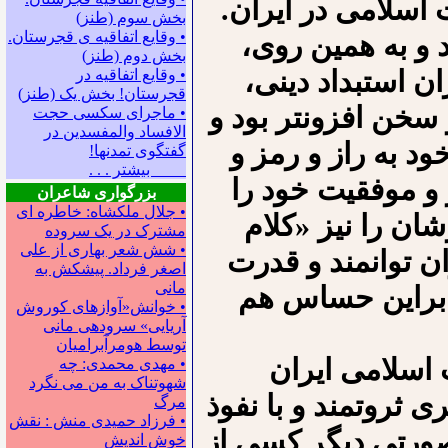
 اسلامی در ایران.
بخش سوم (طنز)
• وقایع اتفاقیه ی قجرستان.
د و به همین روی،
بخش دوم (طنز)
ن استبداد دینی،
• وقایع اتفاقیه در
قجرستان! بخش یک (طنز)
خن افزونتر بود و
• ماجرای سکسی حجت
الافساد والمفسدین در
د به راز و رمز و
گفتگوی تمدنها!
بیشتر . . .
ار و موفقیت خود را
بزرگواری شاعران
• جلال ملکشاه: خاطره ای
شان را نیز «کلام
مشترک در یک سروده
• شش شعر بهاری از علی
ان توانمند و قدرت
اصغر فرداد. پیشکش به
مانی
نابراین حساس هم
• خوانش«آوازهای کوروش
آریایی» سروده‍ی مانی
توسط هومرآبرامیان
 اسلامی ایران
• مهدی محمدی: چه
شهوتناک به من می نگرد
 ثروتمند و با نفوذ
مرگ
• فرزاد حمیدی منش : نقش
صورتی دیگر کسی از
خوش اندیش