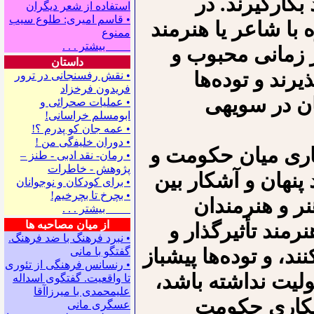
ارگیرند. در
استفاده از شعر دیگران
• قاسم امیری: طلوع سیب
 با شاعر یا هنرمند
ممنوع
بیشتر . . .
 زمانی محبوب و
داستان
رند و توده‌ها
• نقش رفسنجانی در ترور
فریدون فرخزاد
ن در سویه‍ی
• عملیات صحرائی و
ابومسلم خراسانی!
• ﻋﻤﻪ ﺟﺎﻥ ﻛﻮ ﭘﺪﺭﻡ ؟!
• ﺩﻭﺭﺍﻥ ﺧﻠﻴﻔگی ﻣﻦ !
گاری میان حکومت و
• رمان- نقد ادبی - طنز –
پژوهش - خاطرات
 پنهان و آشکار بین
• ﺑﺮﺍﻯ ﻛﻮﺩﻛﺎﻥ ﻭ ﻧﻮﺟﻮﺍﻧﺎﻥ
• بچرخ تا بچرخیم!
 و هنرمندان
بیشتر . . .
از میان مصاحبه ها
مند تأثیرگذار و
• نبرد فرهنگ با ضد فرهنگ.
ند، و توده‌ها پیشباز
گفتگو با ﻣﺎﻧﻰ
• رنسانس فرهنگی ‌از تئوری
ولیت نداشته باشد،
‌تا واقعیت. گفتگوی اسداله
علیمحمدی با میرزاآقا
تمکاری حکومت
عسگری ‌مانی