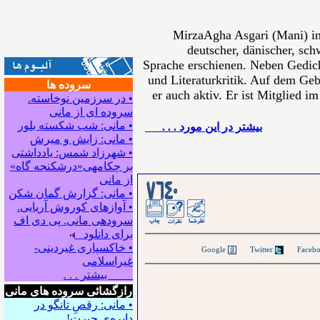
MirzaAgha Asgari (Mani) in
deutscher, dänischer, sch
Sprache erschienen. Neben Gedich
und Literaturkritik. Auf dem Gebi
سروده ها
er auch aktiv. Er ist Mitglied i
• در سرزمین نوخاسته.
سروده ای از مانی
• مانی: شب شکسته بلور
بيشتر در این مورد . . .
• مانی: زایش و میرش
• شهرزاد شمس: یادداشتی
بر چکامه‍ی«درشکنجه گاه»
از مانی
• مانی: گزارش گمان شکن
• آوازهای کوروش آریایی.
سروده‍ی مانی. پی دی اف
برای دانلود
• خاکسپاری غیردینی-
Google
Twitter
غیراسلامی
بیشتر . . .
رازگشائی سروده های مانی
• مانی: رقصِ تانگو در
دایره‌ی حیرت!