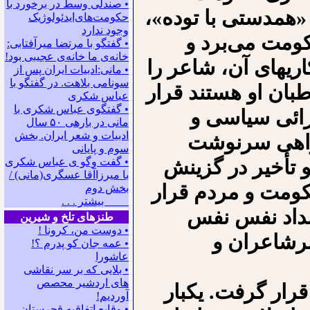
• صندلی وسط در برخورد با
«همدستی با توده»،
حکومت‌های‌ایدئولوژیک
وجود ندارد
کومت می‌برد و
• گفتگو با مرتضا میرآفتابی:
ﺧﺎﻧﻪﻯ ﻣﺎ ﺧﺎﻧﻪﻯ ﻋﺠﻴﺒﻰ ﺑﻮﺩ!
ریهای آن، شاعر را
• مانی:ادبیات ایران پس از
سونامی بلاهت. در گفتگو با
طبان او هستند قرار
عباس شکری
• گفتگوی عباس شکری با
رائی سیاسی و
مانی در باره‍ی ۵۰ سال
ادبیات و شعر ایران. بخش
راهی سرنوشت
سوم و پایانی
و تأخیر در گزینش
• گفت وگو ی عباس شکری
با میرزاآقا عسگری(مانی) /
حکومت و مردم قرار
بخش دوم
بیشتر . . .
بداد نفس نفس
طنزهای تلخ و شیرین
• دوست من، کرونا !
برشاعران و
• ﻋﻤﻪ ﺟﺎﻥ ﻛﻮ ﭘﺪﺭﻡ ؟!
عاشورا
• بلایی که بر سر نقاشی
های اردشیر محصص
قرار گرفت. یکبار
آوردیم!
• وقایع اتفاقیه قجرستان.