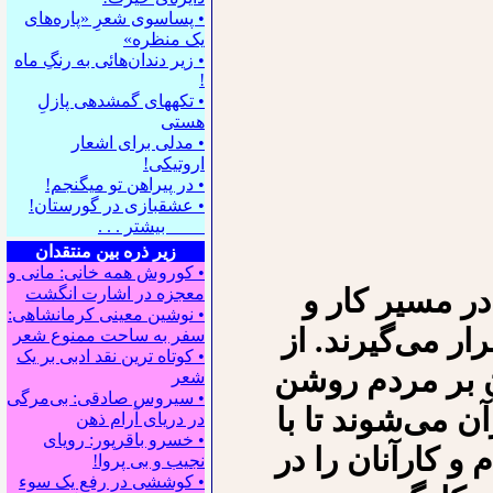
• پساسوی شعرِ «پاره‌های
یک منظره»
• زیر دندان‌هائی به رنگِ ماه
!
• تکه⁪های گمشده⁪ی پازلِ
هستی
• مدلی برای اشعار
اروتیکی!
• در پیراهن تو می⁪گنجم!
• عشقبازی در گورستان!
بیشتر . . .
زیر ذره بین منتقدان
• کوروش همه خانی: مانی و
در مسیر کار و
معجزه در اشارت انگشت
• نوشین معینی کرمانشاهی:
 می‌گیرند. از
سفر به ساحت ممنوع شعر
• کوتاه ترین نقد ادبی بر یک
ن بر مردم روشن
شعر
• سیروس صادقی: بی‌مرگی
ن می‌شوند تا با
در دریای آرام ذهن
• خسرو باقرپور: ﺭوﻳﺎﻯ
و کارآنان را در
ﻧﺠﻴﺐ ﻭ ﺑﻰ ﭘﺮﻭﺍ!
• کوششی در رفع یک سوء