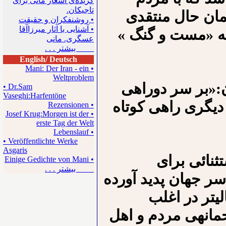
گزیده‌ی اشعار مانی برای
تاجیکان.
مان حال منتقدی
• روشنفکران و حقیقت
• آشنایی با آثار میرزاآقا
ه «مست و گنگ »
عسگری. مانی
بیشتر . . .
English/ Deutsch
• Mani: Der Iran - ein
Weltproblem
ن:«بر سر دوراهی
• Dr.Sam
Vaseghi:Harfentöne
دیگری راهی کوتاه
• Rezensionen
• Josef Krug:Morgen ist der
erste Tag der Welt
• Lebenslauf
• Veröffentlichte Werke
Asgaris
ثنائی برای
• Einige Gedichte von Mani
بیشتر . . .
ر جهان پدید آورده
یتر در اغلب
انه‍ی مردم و اهل