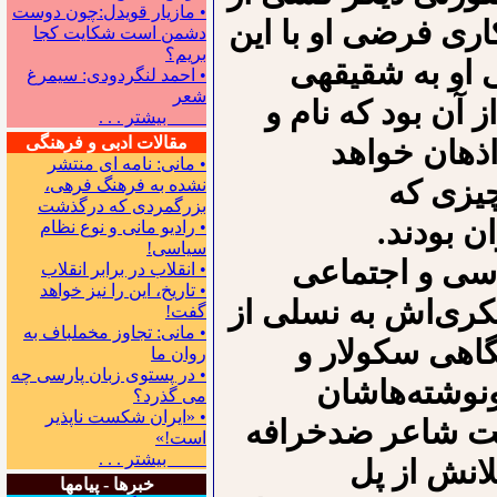
• مازیار قویدل:چون دوست
اری فرضی او با این
دشمن است شکایت کجا
بریم؟
او به شقیقه‍ی
• احمد لنگردودی: سیمرغ
شعر
آن بود که نام و
بیشتر . . .
مقالات ادبی و فرهنگی
اذهان خواهد
• مانی: نامه ای منتشر
چیزی که
نشده به فرهنگ فرهی،
بزرگمردی که درگذشت
ن بودند.
• رادیو مانی و نوع نظام
سیاسی!
اسی و اجتماعی
• انقلاب در برابر انقلاب
• تاریخ، این را نیز خواهد
 فکری‌اش به نسلی از
گفت!
• مانی: تجاوز مخملباف به
گاهی سکولار و
روان ما
• در پستوی زبان پارسی چه
ونوشته‌هاشان
می گذرد؟
• «ایران شکست ناپذیر
سبت شاعر ضدخرافه
است!»
بیشتر . . .
لانش از پل
خبرها - پیامها