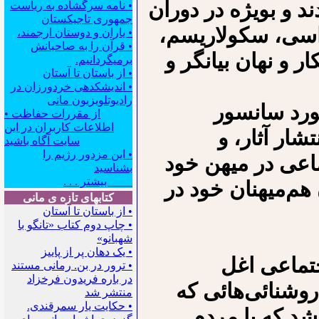
د و بویژه در دوران
• نامه سرگشاده به ریاست
جمهوری تاجیکستان
اسی، سکولاریسم،
• یاران و دوستان ارجمند،
• قرآن را به صاحبانش
 و نهان بیانگر و
برمیگردانیم.
• از باستان تا آستان
• اندیشکده‍ی خردورزان در
رادیوتلویزیون مانی
ورد سانسور
• از مقررات حفاظت
اطلاعات کاربران در این
شار آثار، و
سایت آگاه باشید
• این مزدور رژیم را
اعی در میهن خود
بشناسید
بیشتر . . .
هم‌میهنان خود در
کتابهای تازه ی مانی
• از باستان تا آستان
• چاپ دوم کتاب «تانگو با
شهبانو»
• یک دهان پر از پاییز
تماعی اغل
• ترور در بن. رمانی مستند
در باره فریدون فرخزاد
وشنائی‌هائی که
منتشر شد
• حکایت یار سمرقندی.
 شد که با مردم