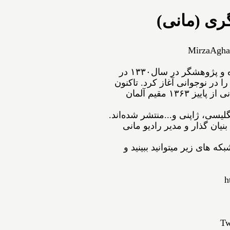
ری (مانی)
MirzaAgha
ﻣﻴﺮﺯﺍﺁﻗﺎﻋﺴگرﻯ(ﻣﺎﻧﻰ) شاعر، نویسنده و پژوهشگر ﺩﺭ ﺳﺎﻝ۱۳۳۰ در
ﺍ ﺩﺭ ﻧﻮﺟﻮﺍﻧﻰ ﺁﻏﺎﺯ ﻛﺮﺩ. ﺗﺎﻛﻨﻮﻥ
۵۴ ﺟﻠﺪ ﺍﺯ ﺁﺛﺎﺭﺵ ﺑﻪ ﭼﺎﭖ ﺭﺳﻴﺪه‌اﻧﺪ. مانی از ﭘﺎﻳﻴﺰ ۱۳۶۳ مقیم ﺁﻟﻤﺎﻥ
نگلیسی، ژاپنی و...ﻣﻨﺘﺸﺮ ﺷﺪﻩ⁯اند.
نیان گذار و مدیر رادیو مانی
ه های زیر میتوانید ببینید و
h
Tw