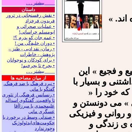
بیشتر . . .
داستان
• نقش رفسنجانی در ترور
ند. »
فریدون فرخزاد
• عملیات صحرائی و
ابومسلم خراسانی!
• ﻋﻤﻪ ﺟﺎﻥ ﻛﻮ ﭘﺪﺭﻡ ؟!
• ﺩﻭﺭﺍﻥ ﺧﻠﻴﻔگی ﻣﻦ !
• رمان- نقد ادبی - طنز –
پژوهش - خاطرات
• ﺑﺮﺍﻯ ﻛﻮﺩﻛﺎﻥ ﻭ ﻧﻮﺟﻮﺍﻧﺎﻥ
• بچرخ تا بچرخیم!
ع و فجیع » این
بیشتر . . .
از میان مصاحبه ها
تنی و بسیار با
• نبرد فرهنگ با ضد فرهنگ.
گفتگو با ﻣﺎﻧﻰ
ه خود را «
• رنسانس فرهنگی ‌از تئوری
 » می دونستن و
‌تا واقعیت. گفتگوی اسداله
علیمحمدی با میرزاآقا
 روانی و فیزیکی
عسگری ‌مانی
• صندلی وسط در برخورد با
 ی زندگی و
حکومت‌های‌ایدئولوژیک
وجود ندارد