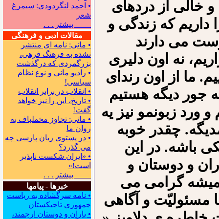
و خالی از دردهای
• احمد لنگردودی: سیمرغ
شعر
ا داریم که زندگی و
بیشتر . . .
مقالات ادبی و فرهنگی
وست می دارند
• مانی: نامه ای منتشر
نشده به فرهنگ فرهی،
ریم، نه اون دلیری
بزرگمردی که درگذشت
یم. ما از اون رندای
• رادیو مانی و نوع نظام
سیاسی!
ه جور دیگه هستیم
• انقلاب در برابر انقلاب
• تاریخ، این را نیز خواهد
 ورد زبونمو نیز یه
گفت!
• مانی: تجاوز مخملباف به
دیگه. چقدر خوبه
روان ما
• در پستوی زبان پارسی چه
ی باشه. در این
می گذرد؟
• «ایران شکست ناپذیر
ان و دوستان و
است!»
بیشتر . . .
 همیشه گرامی می
خبرها - پیامها
• نامه سرگشاده به ریاست
ا مسئولیّت و آگاهی
جمهوری تاجیکستان
 خاطره ی دلاویز «
• یاران و دوستان ارجمند،