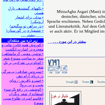
!
• تکه⁪های گمشده⁪ی پازلِ
MirzaAgha Asgari (Mani) in
هستی
deutscher, dänischer, sch
• مدلی برای اشعار
Sprache erschienen. Neben Gedich
اروتیکی!
und Literaturkritik. Auf dem Gebi
• در پیراهن تو می⁪گنجم!
• عشقبازی در گورستان!
er auch aktiv. Er ist Mitglied i
بیشتر . . .
زیر ذره بین منتقدان
بيشتر در این مورد . . .
• کوروش همه خانی: مانی و
معجزه در اشارت انگشت
• نوشین معینی کرمانشاهی:
سفر به ساحت ممنوع شعر
• کوتاه ترین نقد ادبی بر یک
شعر
• سیروس صادقی: بی‌مرگی
در دریای آرام ذهن
• خسرو باقرپور: ﺭوﻳﺎﻯ
Google
Twitter
ﻧﺠﻴﺐ ﻭ ﺑﻰ ﭘﺮﻭﺍ!
• کوششی در رفع یک سوء
استفاده از شعر دیگران
• قاسم امیری: طلوع سیب
ممنوع