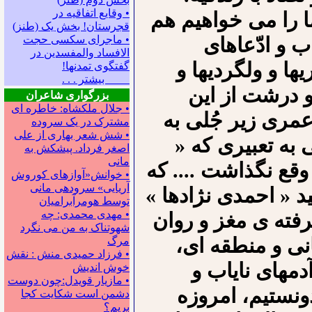
• وقایع اتفاقیه در
 را می خواهیم هم
قجرستان! بخش یک (طنز)
ب و ادّعاهای
• ماجرای سکسی حجت
الافساد والمفسدین در
ها و ولگردیها و
گفتگوی تمدنها!
بیشتر . . .
 و درشت از این
بزرگواری شاعران
• جلال ملکشاه: خاطره ای
عمری زیر جُلی به
مشترک در یک سروده
• شش شعر بهاری از علی
 به تعبیری که «
اصغر فرداد. پیشکش به
مانی
ا وقع نگذاشت .... که
• خوانش«آوازهای کوروش
آریایی» سروده‍ی مانی
د « احمدی نژادها »
توسط هومرآبرامیان
• مهدی محمدی: چه
رفته ی مغز و روان
شهوتناک به من می نگرد
نی و منطقه ای،
مرگ
• فرزاد حمیدی منش : نقش
دمهای نایاب و
خوش اندیش
• مازیار قویدل:چون دوست
ونستیم، امروزه
دشمن است شکایت کجا
بریم؟