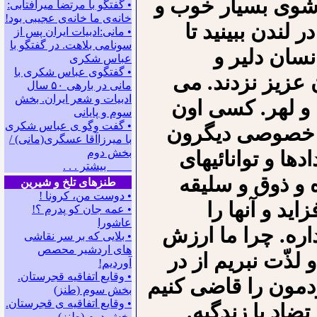
 شوی بسیار خوب و
• گفتگو با مرتضا میرآفتابی:
ﺧﺎﻧﻪﻯ ﻣﺎ ﺧﺎﻧﻪﻯ ﻋﺠﻴﺒﻰ ﺑﻮﺩ!
لندن ببینید تا
• مانی:ادبیات ایران پس از
سونامی بلاهت. در گفتگو با
نسان دلیر و
عباس شکری
• گفتگوی عباس شکری با
ن عزیز نزدند. می
مانی در باره‍ی ۵۰ سال
ادبیات و شعر ایران. بخش
 و لهر. کسی اون
سوم و پایانی
• گفت وگو ی عباس شکری
گی خصوصی دیگرون
با میرزاآقا عسگری(مانی) /
بخش دوم
ها و توانائیهای
بیشتر . . .
و ذوق و سلیقه
طنزهای تلخ و شیرین
• دوست من، کرونا !
ید و آنها را
• ﻋﻤﻪ ﺟﺎﻥ ﻛﻮ ﭘﺪﺭﻡ ؟!
عاشورا
ره. چرا ما ارزش
• بلایی که بر سر نقاشی
های اردشیر محصص
 لذّت نبریم از در
آوردیم!
• وقایع اتفاقیه قجرستان.
ودمون را قاضی کنیم
بخش سوم (طنز)
• وقایع اتفاقیه ی قجرستان.
ضاد با زندگیه.
بخش دوم (طنز)