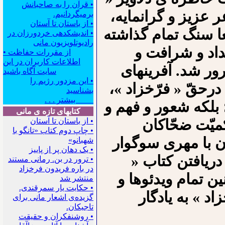
• قرآن را به صاحبانش
 عزیز و گرانمایه،
برمیگردانیم.
• از باستان تا آستان
قعا سنگ تمام گذاشته
• اندیشکده‍ی خردورزان در
رادیوتلویزیون مانی
اد و شرافت و
• از مقررات حفاظت
اطلاعات کاربران در این
رور شد. آفرینهای
سایت آگاه باشید
• این مزدور رژیم را
درحقّ « فرّخزاد »،
بشناسید
بیشتر . . .
؛ بلکه شعور و فهم و
کتابهای تازه ی مانی
میّت ضحّاکان
• از باستان تا آستان
• چاپ دوم کتاب «تانگو با
ن با مهری سوگوار
شهبانو»
• یک دهان پر از پاییز
ریافتن کتاب «
• ترور در بن. رمانی مستند
در باره فریدون فرخزاد
ن تمام ویدئوها و
منتشر شد
• حکایت یار سمرقندی.
د » به یادگار
گزیده‌ی اشعار مانی برای
تاجیکان.
• روشنفکران و حقیقت