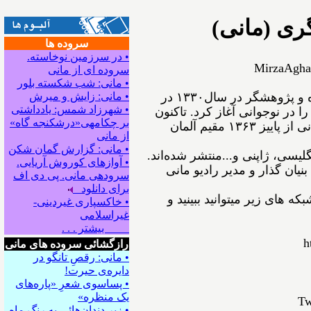
ری (مانی)
سروده ها
• در سرزمین نوخاسته.
MirzaAgha
سروده ای از مانی
• مانی: شب شکسته بلور
ﻣﻴﺮﺯﺍﺁﻗﺎﻋﺴگرﻯ(ﻣﺎﻧﻰ) شاعر، نویسنده و پژوهشگر ﺩﺭ ﺳﺎﻝ۱۳۳۰ در
• مانی: زایش و میرش
• شهرزاد شمس: یادداشتی
ﺍ ﺩﺭ ﻧﻮﺟﻮﺍﻧﻰ ﺁﻏﺎﺯ ﻛﺮﺩ. ﺗﺎﻛﻨﻮﻥ
بر چکامه‍ی«درشکنجه گاه»
۵۴ ﺟﻠﺪ ﺍﺯ ﺁﺛﺎﺭﺵ ﺑﻪ ﭼﺎﭖ ﺭﺳﻴﺪه‌اﻧﺪ. مانی از ﭘﺎﻳﻴﺰ ۱۳۶۳ مقیم ﺁﻟﻤﺎﻥ
از مانی
• مانی: گزارش گمان شکن
نگلیسی، ژاپنی و...ﻣﻨﺘﺸﺮ ﺷﺪﻩ⁯اند.
• آوازهای کوروش آریایی.
نیان گذار و مدیر رادیو مانی
سروده‍ی مانی. پی دی اف
برای دانلود
ه های زیر میتوانید ببینید و
• خاکسپاری غیردینی-
غیراسلامی
بیشتر . . .
h
رازگشائی سروده های مانی
• مانی: رقصِ تانگو در
دایره‌ی حیرت!
• پساسوی شعرِ «پاره‌های
یک منظره»
Tw
• زیر دندان‌هائی به رنگِ ماه