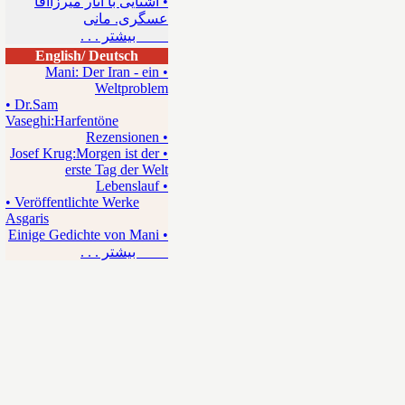
• آشنایی با آثار میرزاآقا
عسگری. مانی
بیشتر . . .
English/ Deutsch
• Mani: Der Iran - ein
Weltproblem
• Dr.Sam
Vaseghi:Harfentöne
• Rezensionen
• Josef Krug:Morgen ist der
erste Tag der Welt
• Lebenslauf
• Veröffentlichte Werke
Asgaris
• Einige Gedichte von Mani
بیشتر . . .