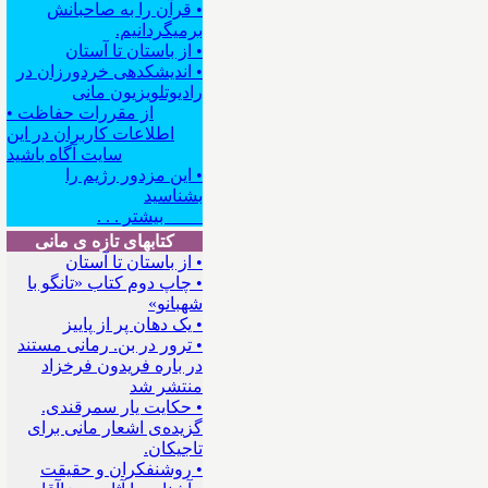
• قرآن را به صاحبانش
برمیگردانیم.
• از باستان تا آستان
• اندیشکده‍ی خردورزان در
رادیوتلویزیون مانی
• از مقررات حفاظت
اطلاعات کاربران در این
سایت آگاه باشید
• این مزدور رژیم را
بشناسید
بیشتر . . .
کتابهای تازه ی مانی
• از باستان تا آستان
• چاپ دوم کتاب «تانگو با
شهبانو»
• یک دهان پر از پاییز
• ترور در بن. رمانی مستند
در باره فریدون فرخزاد
منتشر شد
• حکایت یار سمرقندی.
گزیده‌ی اشعار مانی برای
تاجیکان.
• روشنفکران و حقیقت