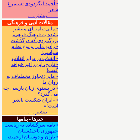
• احمد لنگردودی: سیمرغ
شعر
بیشتر . . .
مقالات ادبی و فرهنگی
• مانی: نامه ای منتشر
نشده به فرهنگ فرهی،
بزرگمردی که درگذشت
• رادیو مانی و نوع نظام
سیاسی!
• انقلاب در برابر انقلاب
• تاریخ، این را نیز خواهد
گفت!
• مانی: تجاوز مخملباف به
روان ما
• در پستوی زبان پارسی چه
می گذرد؟
• «ایران شکست ناپذیر
است!»
بیشتر . . .
خبرها - پیامها
• نامه سرگشاده به ریاست
جمهوری تاجیکستان
• یاران و دوستان ارجمند،