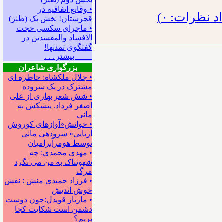
• وقایع اتفاقیه در
 نظرات: ۰)
قجرستان! بخش یک (طنز)
• ماجرای سکسی حجت
الافساد والمفسدین در
گفتگوی تمدنها!
بیشتر . . .
بزرگواری شاعران
• جلال ملکشاه: خاطره ای
مشترک در یک سروده
• شش شعر بهاری از علی
اصغر فرداد. پیشکش به
مانی
• خوانش«آوازهای کوروش
آریایی» سروده‍ی مانی
توسط هومرآبرامیان
• مهدی محمدی: چه
شهوتناک به من می نگرد
مرگ
• فرزاد حمیدی منش : نقش
خوش اندیش
• مازیار قویدل:چون دوست
دشمن است شکایت کجا
بریم؟