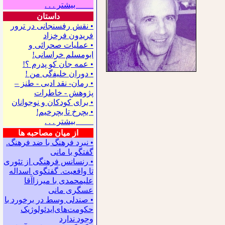
بیشتر . . .
داستان
• نقش رفسنجانی در ترور
فریدون فرخزاد
• عملیات صحرائی و
ابومسلم خراسانی!
• ﻋﻤﻪ ﺟﺎﻥ ﻛﻮ ﭘﺪﺭﻡ ؟!
• ﺩﻭﺭﺍﻥ ﺧﻠﻴﻔگی ﻣﻦ !
• رمان- نقد ادبی - طنز –
پژوهش - خاطرات
• ﺑﺮﺍﻯ ﻛﻮﺩﻛﺎﻥ ﻭ ﻧﻮﺟﻮﺍﻧﺎﻥ
• بچرخ تا بچرخیم!
بیشتر . . .
از میان مصاحبه ها
• نبرد فرهنگ با ضد فرهنگ.
گفتگو با ﻣﺎﻧﻰ
• رنسانس فرهنگی ‌از تئوری
‌تا واقعیت. گفتگوی اسداله
علیمحمدی با میرزاآقا
عسگری ‌مانی
• صندلی وسط در برخورد با
حکومت‌های‌ایدئولوژیک
وجود ندارد