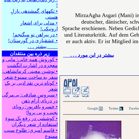
!
• تکه⁪های گمشده⁪ی پازلِ
MirzaAgha Asgari (Mani) in
هستی
deutscher, dänischer, sch
• مدلی برای اشعار
Sprache erschienen. Neben Gedich
اروتیکی!
und Literaturkritik. Auf dem Gebi
• در پیراهن تو می⁪گنجم!
• عشقبازی در گورستان!
er auch aktiv. Er ist Mitglied i
بیشتر . . .
زیر ذره بین منتقدان
بيشتر در این مورد . . .
• کوروش همه خانی: مانی و
معجزه در اشارت انگشت
• نوشین معینی کرمانشاهی:
سفر به ساحت ممنوع شعر
• کوتاه ترین نقد ادبی بر یک
شعر
• سیروس صادقی: بی‌مرگی
در دریای آرام ذهن
• خسرو باقرپور: ﺭوﻳﺎﻯ
Google
Twitter
ﻧﺠﻴﺐ ﻭ ﺑﻰ ﭘﺮﻭﺍ!
• کوششی در رفع یک سوء
استفاده از شعر دیگران
• قاسم امیری: طلوع سیب
ممنوع