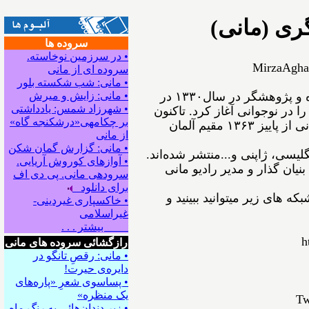
ری (مانی)
سروده ها
• در سرزمین نوخاسته.
MirzaAgha
سروده ای از مانی
• مانی: شب شکسته بلور
ﻣﻴﺮﺯﺍﺁﻗﺎﻋﺴگرﻯ(ﻣﺎﻧﻰ) شاعر، نویسنده و پژوهشگر ﺩﺭ ﺳﺎﻝ۱۳۳۰ در
• مانی: زایش و میرش
• شهرزاد شمس: یادداشتی
ﺍ ﺩﺭ ﻧﻮﺟﻮﺍﻧﻰ ﺁﻏﺎﺯ ﻛﺮﺩ. ﺗﺎﻛﻨﻮﻥ
بر چکامه‍ی«درشکنجه گاه»
۵۴ ﺟﻠﺪ ﺍﺯ ﺁﺛﺎﺭﺵ ﺑﻪ ﭼﺎﭖ ﺭﺳﻴﺪه‌اﻧﺪ. مانی از ﭘﺎﻳﻴﺰ ۱۳۶۳ مقیم ﺁﻟﻤﺎﻥ
از مانی
• مانی: گزارش گمان شکن
نگلیسی، ژاپنی و...ﻣﻨﺘﺸﺮ ﺷﺪﻩ⁯اند.
• آوازهای کوروش آریایی.
نیان گذار و مدیر رادیو مانی
سروده‍ی مانی. پی دی اف
برای دانلود
ه های زیر میتوانید ببینید و
• خاکسپاری غیردینی-
غیراسلامی
بیشتر . . .
h
رازگشائی سروده های مانی
• مانی: رقصِ تانگو در
دایره‌ی حیرت!
• پساسوی شعرِ «پاره‌های
یک منظره»
Tw
• زیر دندان‌هائی به رنگِ ماه