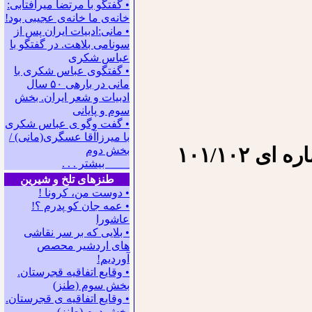
• گفتگو با مرتضا میرآفتابی:
ﺧﺎﻧﻪﻯ ﻣﺎ ﺧﺎﻧﻪﻯ ﻋﺠﻴﺒﻰ ﺑﻮﺩ!
• مانی:ادبیات ایران پس از
سونامی بلاهت. در گفتگو با
عباس شکری
• گفتگوی عباس شکری با
مانی در باره‍ی ۵۰ سال
ادبیات و شعر ایران. بخش
سوم و پایانی
• گفت وگو ی عباس شکری
با میرزاآقا عسگری(مانی) /
۱۰۱/۱۰۲
بخش دوم
بیشتر . . .
طنزهای تلخ و شیرین
• دوست من، کرونا !
• ﻋﻤﻪ ﺟﺎﻥ ﻛﻮ ﭘﺪﺭﻡ ؟!
عاشورا
• بلایی که بر سر نقاشی
های اردشیر محصص
آوردیم!
• وقایع اتفاقیه قجرستان.
بخش سوم (طنز)
• وقایع اتفاقیه ی قجرستان.
بخش دوم (طنز)