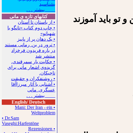
بشناسید
بیشتر . . .
و تو باید آموزند
کتابهای تازه ی مانی
• از باستان تا آستان
• چاپ دوم کتاب «تانگو با
شهبانو»
• یک دهان پر از پاییز
• ترور در بن. رمانی مستند
در باره فریدون فرخزاد
منتشر شد
• حکایت یار سمرقندی.
گزیده‌ی اشعار مانی برای
تاجیکان.
• روشنفکران و حقیقت
• آشنایی با آثار میرزاآقا
عسگری. مانی
بیشتر . . .
English/ Deutsch
• Mani: Der Iran - ein
Weltproblem
• Dr.Sam
Vaseghi:Harfentöne
• Rezensionen