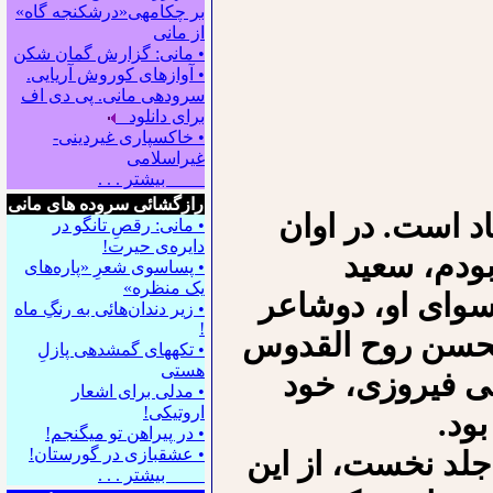
بر چکامه‍ی«درشکنجه گاه»
از مانی
• مانی: گزارش گمان شکن
• آوازهای کوروش آریایی.
سروده‍ی مانی. پی دی اف
برای دانلود
• خاکسپاری غیردینی-
غیراسلامی
بیشتر . . .
رازگشائی سروده های مانی
د است. در اوان
• مانی: رقصِ تانگو در
دایره‌ی حیرت!
بودم، سعید
• پساسوی شعرِ «پاره‌های
یک منظره»
 سوای او، دوشاعر
• زیر دندان‌هائی به رنگِ ماه
!
الحسن روح القدوس
• تکه⁪های گمشده⁪ی پازلِ
هستی
ی فیروزی، خود
• مدلی برای اشعار
اروتیکی!
ود.
• در پیراهن تو می⁪گنجم!
• عشقبازی در گورستان!
لد نخست، از این
بیشتر . . .