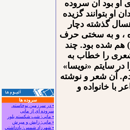
 او بود آن سروده
ان او بتوانند گزیده
هسال گذشته دچار
 ، و به سختی حرف
) هم شده بود. چند
عری را خطاب به
 در سایتم «نویسا»
دم. آن شعر و نوشته
ر با خانواده و
سروده ها
• در سرزمین نوخاسته.
سروده ای از مانی
• مانی: شب شکسته بلور
• مانی: زایش و میرش
• شهرزاد شمس: یادداشتی