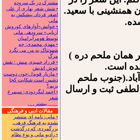
مشترک در یک سروده
وران همنشینی با سعید.
• شش شعر بهاری از علی
اصغر فرداد. پیشکش به
ده.
مانی
• خوانش«آوازهای کوروش
آریایی» سروده‍ی مانی
توسط هومرآبرامیان
• مهدی محمدی: چه
شهوتناک به من می نگرد
 همان ملحم دره )
مرگ
• فرزاد حمیدی منش : نقش
شده است.
خوش اندیش
• مازیار قویدل:چون دوست
باد.(جنوب ملحم
دشمن است شکایت کجا
بریم؟
طفی ثبت و ارسال
• احمد لنگردودی: سیمرغ
شعر
بیشتر . . .
مقالات ادبی و فرهنگی
• مانی: نامه ای منتشر
نشده به فرهنگ فرهی،
بزرگمردی که درگذشت
• رادیو مانی و نوع نظام