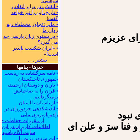
سیاسی!
• انقلاب در برابر انقلاب
• تاریخ، این را نیز خواهد
گفت!
• مانی: تجاوز مخملباف به
روان ما
زای عزیزم
• در پستوی زبان پارسی چه
می گذرد؟
• «ایران شکست ناپذیر
است!»
بیشتر . . .
خبرها - پیامها
• نامه سرگشاده به ریاست
جمهوری تاجیکستان
• یاران و دوستان ارجمند،
• قرآن را به صاحبانش
برمیگردانیم.
• از باستان تا آستان
• اندیشکده‍ی خردورزان در
 نبود
رادیوتلویزیون مانی
• از مقررات حفاظت
و فنا سرَ و علن ای
اطلاعات کاربران در این
سایت آگاه باشید
• این مزدور رژیم را