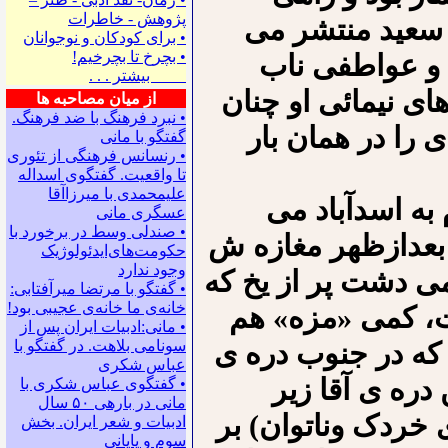
پژوهش - خاطرات
ز سعید منتشر می
• ﺑﺮﺍﻯ ﻛﻮﺩﻛﺎﻥ ﻭ ﻧﻮﺟﻮﺍﻧﺎﻥ
• بچرخ تا بچرخیم!
 و عواطفی ناب
بیشتر . . .
ای نیمائی او چنان
از میان مصاحبه ها
• نبرد فرهنگ با ضد فرهنگ.
 را در همان بار
گفتگو با ﻣﺎﻧﻰ
• رنسانس فرهنگی ‌از تئوری
‌تا واقعیت. گفتگوی اسداله
علیمحمدی با میرزاآقا
به اسدآباد می
عسگری ‌مانی
• صندلی وسط در برخورد با
تاد، سری به سعید می زدم. او حوالی ۵ بعدازظهر مغازه ش
حکومت‌های‌ایدئولوژیک
وجود ندارد
ی دشت پر از یخ که
• گفتگو با مرتضا میرآفتابی:
ﺧﺎﻧﻪﻯ ﻣﺎ ﺧﺎﻧﻪﻯ ﻋﺠﻴﺒﻰ ﺑﻮﺩ!
ت، کمی «مزه» هم
• مانی:ادبیات ایران پس از
 که در جنوب دره ی
سونامی بلاهت. در گفتگو با
عباس شکری
 دره ی آقا زیر
• گفتگوی عباس شکری با
مانی در باره‍ی ۵۰ سال
 خردک وناتوان) بر
ادبیات و شعر ایران. بخش
سوم و پایانی