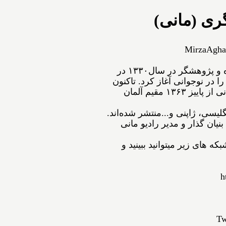
ری (مانی)
MirzaAgha
ﻣﻴﺮﺯﺍﺁﻗﺎﻋﺴگرﻯ(ﻣﺎﻧﻰ) شاعر، نویسنده و پژوهشگر ﺩﺭ ﺳﺎﻝ۱۳۳۰ در
ﺍ ﺩﺭ ﻧﻮﺟﻮﺍﻧﻰ ﺁﻏﺎﺯ ﻛﺮﺩ. ﺗﺎﻛﻨﻮﻥ
۵۴ ﺟﻠﺪ ﺍﺯ ﺁﺛﺎﺭﺵ ﺑﻪ ﭼﺎﭖ ﺭﺳﻴﺪه‌اﻧﺪ. مانی از ﭘﺎﻳﻴﺰ ۱۳۶۳ مقیم ﺁﻟﻤﺎﻥ
نگلیسی، ژاپنی و...ﻣﻨﺘﺸﺮ ﺷﺪﻩ⁯اند.
نیان گذار و مدیر رادیو مانی
ه های زیر میتوانید ببینید و
h
Tw