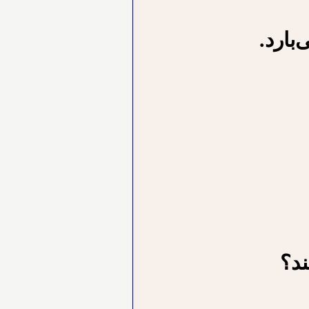
ﺑﺎﺭﺩ.
ﻨﺪ؟