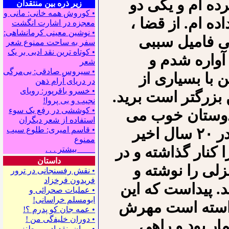
رده ام و یکی دو
زیر ذره بین منتقدان
• کوروش همه خانی: مانی و
اده ام. از قضا ،
معجزه در اشارت انگشت
• نوشین معینی کرمانشاهی:
نی فامیل سببی
سفر به ساحت ممنوع شعر
• کوتاه ترین نقد ادبی بر یک
واره شدم و
شعر
• سیروس صادقی: بی‌مرگی
 با بسیاری از
در دریای آرام ذهن
• خسرو باقرپور: ﺭوﻳﺎﻯ
ه ۲۵ سالی از من بزرگتر است برید.
ﻧﺠﻴﺐ ﻭ ﺑﻰ ﭘﺮﻭﺍ!
• کوششی در رفع یک سوء
 دوستان خوب می
استفاده از شعر دیگران
زیستم، او هم از یاد من نبریده بود. سعید در ۲۰ سال اخیر
• قاسم امیری: طلوع سیب
ممنوع
کنار گذاشته و در
بیشتر . . .
داستان
لی را نوشته و
• نقش رفسنجانی در ترور
فریدون فرخزاد
د. پیداست که این
• عملیات صحرائی و
ابومسلم خراسانی!
واسته است مهرش
• ﻋﻤﻪ ﺟﺎﻥ ﻛﻮ ﭘﺪﺭﻡ ؟!
• ﺩﻭﺭﺍﻥ ﺧﻠﻴﻔگی ﻣﻦ !
ار بود و راهی
• رمان- نقد ادبی - طنز –