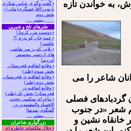
، به خواندن تازه
• گفت وگو ی عباس شکری
با میرزاآقا عسگری(مانی) /
بخش دوم
بیشتر . . .
طنزهای تلخ و شیرین
• دوست من، کرونا !
• ﻋﻤﻪ ﺟﺎﻥ ﻛﻮ ﭘﺪﺭﻡ ؟!
عاشورا
• بلایی که بر سر نقاشی
های اردشیر محصص
آوردیم!
• وقایع اتفاقیه قجرستان.
بخش سوم (طنز)
نان شاعر را می
• وقایع اتفاقیه ی قجرستان.
بخش دوم (طنز)
• وقایع اتفاقیه در
قجرستان! بخش یک (طنز)
 گردبادهای فصلی
• ماجرای سکسی حجت
الافساد والمفسدین در
م شعر «در جنوب
گفتگوی تمدنها!
بیشتر . . .
ر خانقاه نشین و
بزرگواری شاعران
م. این شعر را در
• جلال ملکشاه: خاطره ای