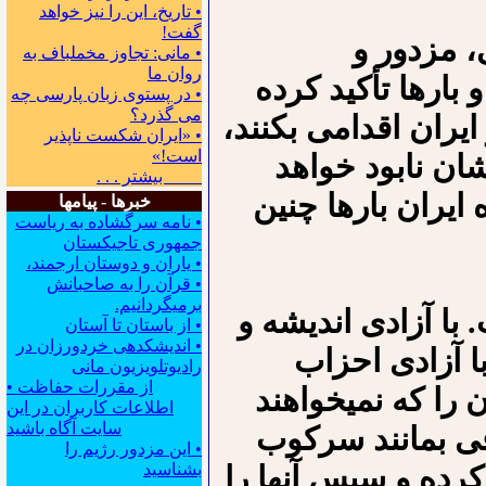
• تاریخ، این را نیز خواهد
گفت!
، مزدور و
• مانی: تجاوز مخملباف به
روان ما
بارها تأکید کرده
• در پستوی زبان پارسی چه
می گذرد؟
ایران اقدامی بکنند،
• «ایران شکست ناپذیر
است!»
دشان نابود خواهد
بیشتر . . .
ایران بارها چنین
خبرها - پیامها
• نامه سرگشاده به ریاست
جمهوری تاجیکستان
• یاران و دوستان ارجمند،
• قرآن را به صاحبانش
برمیگردانیم.
ا آزادی اندیشه و
• از باستان تا آستان
• اندیشکده‍ی خردورزان در
ا آزادی احزاب
رادیوتلویزیون مانی
• از مقررات حفاظت
ا که نمی⁪خواهند
اطلاعات کاربران در این
سایت آگاه باشید
ی بمانند سرکوب
• این مزدور رژیم را
 کرده و سپس آنها را
بشناسید