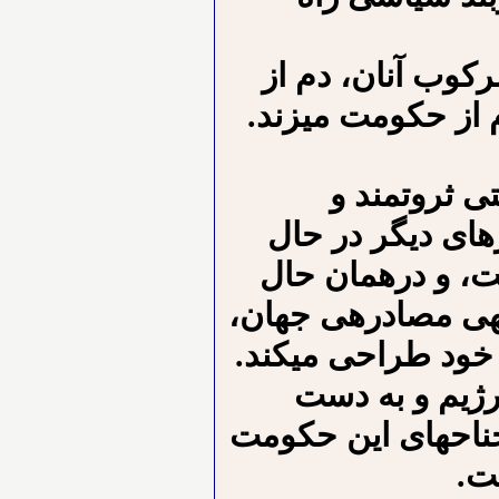
کوب آنان، دم از
از حکومت می⁪زند.
ی ثروتمند و
های دیگر در حال
ست، و درهمان حال
ه⁪ی مصادره⁪ی جهان،
ی خود طراحی می⁪کند.
 رژیم و به دست
جناح⁪های این حکومت
ت.