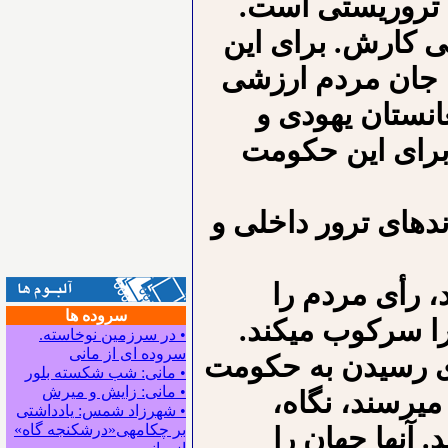
 تروریستی است.
ی کارش. برای این
، جان مردم ارزشی
غانستان یهودی و
 برای این حکومت
اندهای ترور داخلی و
 رأی مردم را
سروده ها
را سرکوب می⁪کند.
• در سرزمین نوخاسته.
سروده ای از مانی
ی رسیدن به حکومت
• مانی: شب شکسته بلور
• مانی: زایش و میرش
ی⁪رسند، نگاه،
• شهرزاد شمس: یادداشتی
بر چکامه‍ی«درشکنجه گاه»
 آنها جهان را