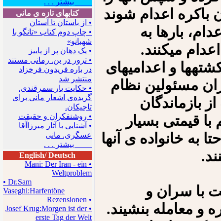
بیشتر . . .
ان باکره اعدام شوند
کتابهای تازه ی مانی
• از باستان تا آستان
ام، بارها به
• چاپ دوم کتاب «تانگو با
شهبانو»
عدام می⁪کنند.
• یک دهان پر از پاییز
• ترور در بن. رمانی مستند
ه⁪ها و اعدامی⁪های
در باره فریدون فرخزاد
منتشر شد
سران مسئولین نظام
• حکایت یار سمرقندی.
گزیده‌ی اشعار مانی برای
از بازماندگان
تاجیکان.
• روشنفکران و حقیقت
با قیمتی بسیار
• آشنایی با آثار میرزاآقا
ا به خانواده ی آنها
عسگری. مانی
بیشتر . . .
ند.
English/ Deutsch
• Mani: Der Iran - ein
Weltproblem
• Dr.Sam
ت با سران و
Vaseghi:Harfentöne
• Rezensionen
 و معامله بنشیند.
• Josef Krug:Morgen ist der
erste Tag der Welt