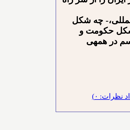
⁪المللی،- چه شکل
 شکل حکومت و
سم در همه⁪ی
 نظرات: ۰)