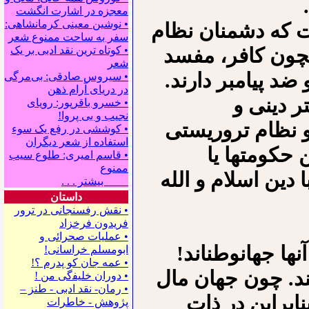
معجزه در اشارت انگشت
• نوشین معینی کرمانشاهی:
ت که دشمنان نظام
سفر به ساحت ممنوع شعر
همچون کافر، مفسد
• کوتاه ترین نقد ادبی بر یک
شعر
ضد پیامبر دارند.
• سیروس صادقی: بی‌مرگی
در دریای آرام ذهن
ر دینی و
• خسرو باقرپور: ﺭوﻳﺎﻯ
ﻧﺠﻴﺐ ﻭ ﺑﻰ ﭘﺮﻭﺍ!
 نظام تروریستی
• کوششی در رفع یک سوء
استفاده از شعر دیگران
 حکومت⁪ها یا
• قاسم امیری: طلوع سیب
ممنوع
 دین اسلام و الله
بیشتر . . .
داستان
• نقش رفسنجانی در ترور
فریدون فرخزاد
• عملیات صحرائی و
ا جهان⁪وطن⁪اند!
ابومسلم خراسانی!
• ﻋﻤﻪ ﺟﺎﻥ ﻛﻮ ﭘﺪﺭﻡ ؟!
ند. چون جهان مال
• ﺩﻭﺭﺍﻥ ﺧﻠﻴﻔگی ﻣﻦ !
• رمان- نقد ادبی - طنز –
بنابراین در ذات
پژوهش - خاطرات