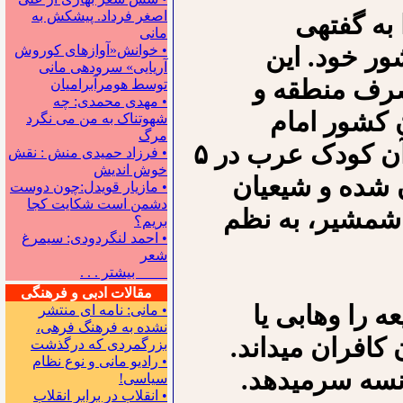
اصغر فرداد. پیشکش به
به گفته⁪ی
مانی
ور خود. این
• خوانش«آوازهای کوروش
آریایی» سروده‍ی مانی
رف منطقه و
توسط هومرآبرامیان
• مهدی محمدی: چه
ن کشور امام
شهوتناک به من می نگرد
مرگ
دوازدهم و غایب، مهدی عسگری است»! آن کودک عرب در ۵
• فرزاد حمیدی منش : نقش
خوش اندیش
 شده و شیعیان
• مازیار قویدل:چون دوست
دشمن است شکایت کجا
 شمشیر، به نظم
بریم؟
• احمد لنگردودی: سیمرغ
شعر
بیشتر . . .
مقالات ادبی و فرهنگی
را وهابی یا
• مانی: نامه ای منتشر
نشده به فرهنگ فرهی،
افران می⁪داند.
بزرگمردی که درگذشت
• رادیو مانی و نوع نظام
نسه سرمی⁪دهد.
سیاسی!
• انقلاب در برابر انقلاب