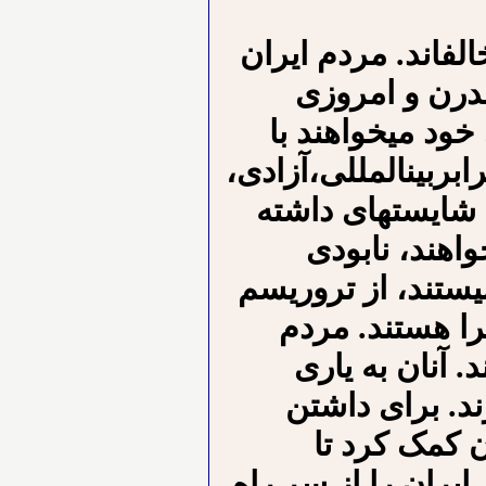
لف⁪اند. مردم ایران
درن و امروزی
خود می⁪خواهند با
ربین⁪المللی،آزادی،
شایسته⁪ای داشته
واهند، نابودی
یستند، از تروریسم
گرا هستند. مردم
 آنان به یاری
ند. برای داشتن
ن کمک کرد تا
یران را از سر راه