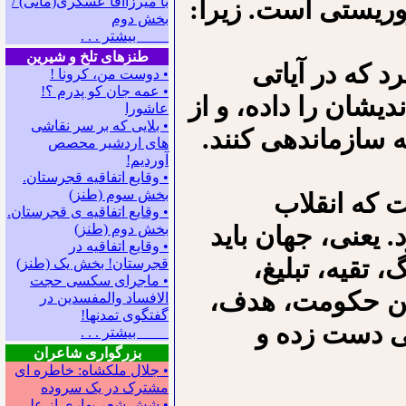
با میرزاآقا عسگری(مانی) /
ریستی است. زیرا:
بخش دوم
بیشتر . . .
طنزهای تلخ و شیرین
رد که در آیاتی
• دوست من، کرونا !
• ﻋﻤﻪ ﺟﺎﻥ ﻛﻮ ﭘﺪﺭﻡ ؟!
دیشان را داده، و از
عاشورا
• بلایی که بر سر نقاشی
 سازماندهی کنند.
های اردشیر محصص
آوردیم!
• وقایع اتفاقیه قجرستان.
بخش سوم (طنز)
 که انقلاب
• وقایع اتفاقیه ی قجرستان.
. یعنی، جهان باید
بخش دوم (طنز)
• وقایع اتفاقیه در
، تقیه، تبلیغ،
قجرستان! بخش یک (طنز)
• ماجرای سکسی حجت
این حکومت، هدف،
الافساد والمفسدین در
گفتگوی تمدنها!
یتی دست زده و
بیشتر . . .
بزرگواری شاعران
• جلال ملکشاه: خاطره ای
مشترک در یک سروده
• شش شعر بهاری از علی