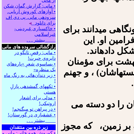
از مانی
• مانی: گزارش گمان شکن
• آوازهای کوروش آریایی.
سروده‍ی مانی. پی دی اف
برای دانلود
گاهی می⁪دانند برای
• خاکسپاری غیردینی-
غیراسلامی
رامین او. این
بیشتر . . .
رازگشائی سروده های مانی
ل داده⁪اند.
• مانی: رقصِ تانگو در
دایره‌ی حیرت!
بهشت برای مؤمنان
• پساسوی شعرِ «پاره‌های
یک منظره»
ست⁪هاشان) ، و جهنم
• زیر دندان‌هائی به رنگِ ماه
!
• تکه⁪های گمشده⁪ی پازلِ
هستی
• مدلی برای اشعار
ن را دو دسته می
اروتیکی!
• در پیراهن تو می⁪گنجم!
• عشقبازی در گورستان!
بیشتر . . .
 بر زمین⁪، که مجوز
زیر ذره بین منتقدان
• کوروش همه خانی: مانی و