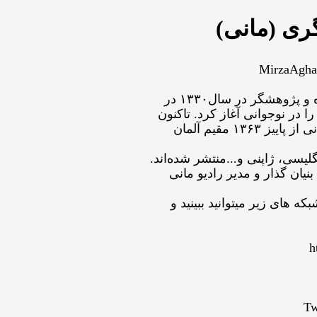
ری (مانی)
MirzaAgha
ﻣﻴﺮﺯﺍﺁﻗﺎﻋﺴگرﻯ(ﻣﺎﻧﻰ) شاعر، نویسنده و پژوهشگر ﺩﺭ ﺳﺎﻝ۱۳۳۰ در
ﺍ ﺩﺭ ﻧﻮﺟﻮﺍﻧﻰ ﺁﻏﺎﺯ ﻛﺮﺩ. ﺗﺎﻛﻨﻮﻥ
۵۴ ﺟﻠﺪ ﺍﺯ ﺁﺛﺎﺭﺵ ﺑﻪ ﭼﺎﭖ ﺭﺳﻴﺪه‌اﻧﺪ. مانی از ﭘﺎﻳﻴﺰ ۱۳۶۳ مقیم ﺁﻟﻤﺎﻥ
نگلیسی، ژاپنی و...ﻣﻨﺘﺸﺮ ﺷﺪﻩ⁯اند.
نیان گذار و مدیر رادیو مانی
ه های زیر میتوانید ببینید و
h
Tw