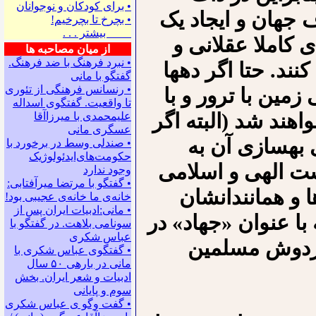
• ﺑﺮﺍﻯ ﻛﻮﺩﻛﺎﻥ ﻭ ﻧﻮﺟﻮﺍﻧﺎﻥ
 جهان و ایجاد یک
• بچرخ تا بچرخیم!
بیشتر . . .
کاملا عقلانی و
از میان مصاحبه ها
• نبرد فرهنگ با ضد فرهنگ.
نند. حتا اگر دهها
گفتگو با ﻣﺎﻧﻰ
• رنسانس فرهنگی ‌از تئوری
زمین با ترور و با
‌تا واقعیت. گفتگوی اسداله
هند شد (البته اگر
علیمحمدی با میرزاآقا
عسگری ‌مانی
 بهسازی آن به
• صندلی وسط در برخورد با
حکومت‌های‌ایدئولوژیک
ت الهی و اسلامی
وجود ندارد
• گفتگو با مرتضا میرآفتابی:
ا و همانندانشان
ﺧﺎﻧﻪﻯ ﻣﺎ ﺧﺎﻧﻪﻯ ﻋﺠﻴﺒﻰ ﺑﻮﺩ!
• مانی:ادبیات ایران پس از
 با عنوان «جهاد» در
سونامی بلاهت. در گفتگو با
عباس شکری
 بردوش مسلمین
• گفتگوی عباس شکری با
مانی در باره‍ی ۵۰ سال
ادبیات و شعر ایران. بخش
سوم و پایانی
• گفت وگو ی عباس شکری