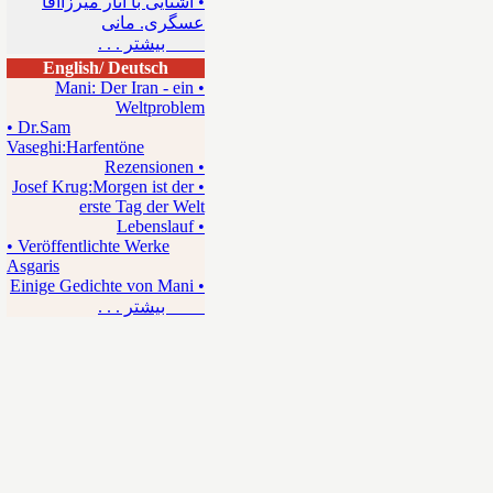
• آشنایی با آثار میرزاآقا
عسگری. مانی
بیشتر . . .
English/ Deutsch
• Mani: Der Iran - ein
Weltproblem
• Dr.Sam
Vaseghi:Harfentöne
• Rezensionen
• Josef Krug:Morgen ist der
erste Tag der Welt
• Lebenslauf
• Veröffentlichte Werke
Asgaris
• Einige Gedichte von Mani
بیشتر . . .