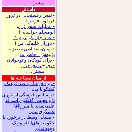
بیشتر . . .
داستان
• نقش رفسنجانی در ترور
فریدون فرخزاد
• عملیات صحرائی و
ابومسلم خراسانی!
• ﻋﻤﻪ ﺟﺎﻥ ﻛﻮ ﭘﺪﺭﻡ ؟!
• ﺩﻭﺭﺍﻥ ﺧﻠﻴﻔگی ﻣﻦ !
• رمان- نقد ادبی - طنز –
پژوهش - خاطرات
• ﺑﺮﺍﻯ ﻛﻮﺩﻛﺎﻥ ﻭ ﻧﻮﺟﻮﺍﻧﺎﻥ
• بچرخ تا بچرخیم!
بیشتر . . .
از میان مصاحبه ها
• نبرد فرهنگ با ضد فرهنگ.
گفتگو با ﻣﺎﻧﻰ
• رنسانس فرهنگی ‌از تئوری
‌تا واقعیت. گفتگوی اسداله
علیمحمدی با میرزاآقا
عسگری ‌مانی
• صندلی وسط در برخورد با
حکومت‌های‌ایدئولوژیک
وجود ندارد