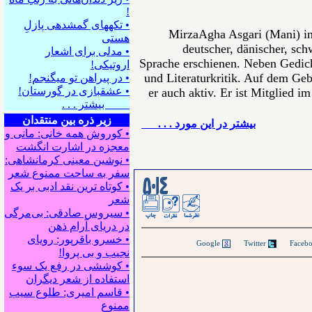
!
• تکه⁪های گمشده⁪ی پازلِ
MirzaAgha Asgari (Mani) in
هستی
deutscher, dänischer, sch
• مدلی برای اشعار
Sprache erschienen. Neben Gedich
اروتیکی!
und Literaturkritik. Auf dem Gebi
• در پیراهن تو می⁪گنجم!
• عشقبازی در گورستان!
er auch aktiv. Er ist Mitglied i
بیشتر . . .
زیر ذره بین منتقدان
بيشتر در این مورد . . .
• کوروش همه خانی: مانی و
معجزه در اشارت انگشت
• نوشین معینی کرمانشاهی:
سفر به ساحت ممنوع شعر
• کوتاه ترین نقد ادبی بر یک
شعر
• سیروس صادقی: بی‌مرگی
در دریای آرام ذهن
• خسرو باقرپور: ﺭوﻳﺎﻯ
Google
Twitter
ﻧﺠﻴﺐ ﻭ ﺑﻰ ﭘﺮﻭﺍ!
• کوششی در رفع یک سوء
استفاده از شعر دیگران
• قاسم امیری: طلوع سیب
ممنوع