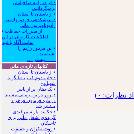
• قرآن را به صاحبانش
برمیگردانیم.
• از باستان تا آستان
• اندیشکده‍ی خردورزان در
رادیوتلویزیون مانی
• از مقررات حفاظت
اطلاعات کاربران در این
سایت آگاه باشید
• این مزدور رژیم را
بشناسید
بیشتر . . .
کتابهای تازه ی مانی
• از باستان تا آستان
• چاپ دوم کتاب «تانگو با
شهبانو»
• یک دهان پر از پاییز
 نظرات: ۰)
• ترور در بن. رمانی مستند
در باره فریدون فرخزاد
منتشر شد
• حکایت یار سمرقندی.
گزیده‌ی اشعار مانی برای
تاجیکان.
• روشنفکران و حقیقت