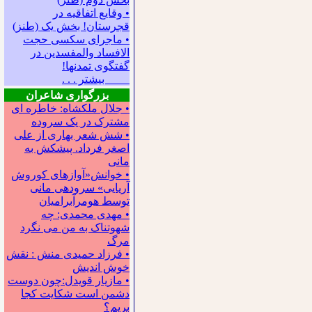
• وقایع اتفاقیه در
قجرستان! بخش یک (طنز)
• ماجرای سکسی حجت
الافساد والمفسدین در
گفتگوی تمدنها!
بیشتر . . .
بزرگواری شاعران
• جلال ملکشاه: خاطره ای
مشترک در یک سروده
• شش شعر بهاری از علی
اصغر فرداد. پیشکش به
مانی
• خوانش«آوازهای کوروش
آریایی» سروده‍ی مانی
توسط هومرآبرامیان
• مهدی محمدی: چه
شهوتناک به من می نگرد
مرگ
• فرزاد حمیدی منش : نقش
خوش اندیش
• مازیار قویدل:چون دوست
دشمن است شکایت کجا
بریم؟