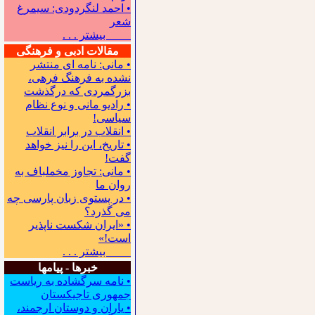
• احمد لنگردودی: سیمرغ
شعر
بیشتر . . .
مقالات ادبی و فرهنگی
• مانی: نامه ای منتشر
نشده به فرهنگ فرهی،
بزرگمردی که درگذشت
• رادیو مانی و نوع نظام
سیاسی!
• انقلاب در برابر انقلاب
• تاریخ، این را نیز خواهد
گفت!
• مانی: تجاوز مخملباف به
روان ما
• در پستوی زبان پارسی چه
می گذرد؟
• «ایران شکست ناپذیر
است!»
بیشتر . . .
خبرها - پیامها
• نامه سرگشاده به ریاست
جمهوری تاجیکستان
• یاران و دوستان ارجمند،