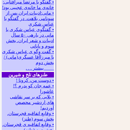
• گفتگو با مرتضا میرآفتابی:
ﺧﺎﻧﻪﻯ ﻣﺎ ﺧﺎﻧﻪﻯ ﻋﺠﻴﺒﻰ ﺑﻮﺩ!
• مانی:ادبیات ایران پس از
سونامی بلاهت. در گفتگو با
عباس شکری
• گفتگوی عباس شکری با
مانی در باره‍ی ۵۰ سال
ادبیات و شعر ایران. بخش
سوم و پایانی
• گفت وگو ی عباس شکری
با میرزاآقا عسگری(مانی) /
بخش دوم
بیشتر . . .
طنزهای تلخ و شیرین
• دوست من، کرونا !
• ﻋﻤﻪ ﺟﺎﻥ ﻛﻮ ﭘﺪﺭﻡ ؟!
عاشورا
• بلایی که بر سر نقاشی
های اردشیر محصص
آوردیم!
• وقایع اتفاقیه قجرستان.
بخش سوم (طنز)
• وقایع اتفاقیه ی قجرستان.
بخش دوم (طنز)