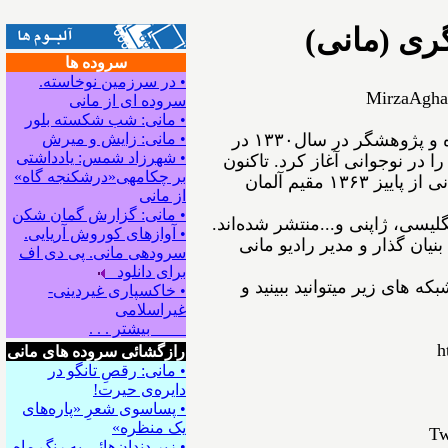
ری (مانی)
سروده ها
• در سرزمین نوخاسته.
MirzaAgha
سروده ای از مانی
• مانی: شب شکسته بلور
ﻣﻴﺮﺯﺍﺁﻗﺎﻋﺴگرﻯ(ﻣﺎﻧﻰ) شاعر، نویسنده و پژوهشگر ﺩﺭ ﺳﺎﻝ۱۳۳۰ در
• مانی: زایش و میرش
• شهرزاد شمس: یادداشتی
ﺍ ﺩﺭ ﻧﻮﺟﻮﺍﻧﻰ ﺁﻏﺎﺯ ﻛﺮﺩ. ﺗﺎﻛﻨﻮﻥ
بر چکامه‍ی«درشکنجه گاه»
۵۴ ﺟﻠﺪ ﺍﺯ ﺁﺛﺎﺭﺵ ﺑﻪ ﭼﺎﭖ ﺭﺳﻴﺪه‌اﻧﺪ. مانی از ﭘﺎﻳﻴﺰ ۱۳۶۳ مقیم ﺁﻟﻤﺎﻥ
از مانی
• مانی: گزارش گمان شکن
نگلیسی، ژاپنی و...ﻣﻨﺘﺸﺮ ﺷﺪﻩ⁯اند.
• آوازهای کوروش آریایی.
نیان گذار و مدیر رادیو مانی
سروده‍ی مانی. پی دی اف
برای دانلود
ه های زیر میتوانید ببینید و
• خاکسپاری غیردینی-
غیراسلامی
بیشتر . . .
h
رازگشائی سروده های مانی
• مانی: رقصِ تانگو در
دایره‌ی حیرت!
• پساسوی شعرِ «پاره‌های
یک منظره»
Tw
• زیر دندان‌هائی به رنگِ ماه