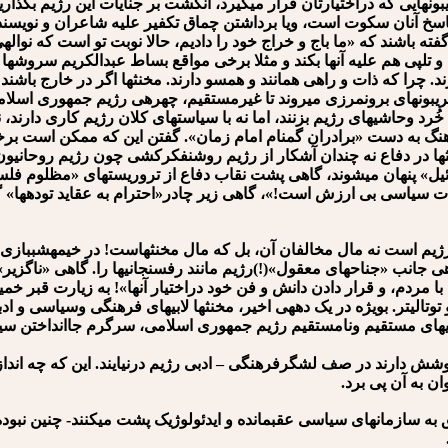
بونهایی که دراختیارتان قرار می⁯گیرد، انگشت بر جنایات این رژیم بگذار
سخ آنان سکوت است، ویا برداشتن چماق تکفیر علیه شاعران و نویسندگا
ته باشند که «ما باج و خراج خود را دادیم، حالا نوبت تو است که نواله⁯
تلپی هم علیه آنها بکند و مثلا برخی مواقع بساط عبدالکریم سروش⁯ها و
. چرا که ذات و راهی همانند و همسو دارند. مخنث⁯ها اگر در خارج باشند
ریبونهای برونمرزی می⁯روند تا غیرمستقیم، چهره⁯ی رژیم جمهوری اسلامی
وحاشیه⁯ای رژیم بزنند، اما نه با سیاست⁯های کلان رژیم کاری دارند، نه ب
رهنگ به دست «برادران گمنام امام زمان». گفتن این که ممکن است برخی
ث⁯ها در دفاع نه چندان آشکار از رژیم روشنفکرکشی چون رژیم روحانیون
یل» پنهان می⁯شوند، گاهی پشت نقاب دفاع از تروریست⁯های «مظلوم فل
ت سیاسی بی ارزش است!»، گاهی زیر چادر«احترام به عقاید توده⁯ها» گرد 
ژیم است نه مال مخالفان آن، بل که مال مخنث⁯هاست! در خیمه⁯شب⁯بازی ج
جانب «جناح⁯های معقول»(!)رژیم مانند رفسنجانی⁯ها را. گاهی «ناگزیر» بر
 مردم، و قرار دادن دانش و فن خود دراختیار آنها»! به زیارت قبر خمین
وتالیتر. بویژه در یک دهه⁯ی اخیر، مخنث⁯ها لابی⁯های فرهنگی وسیاسی و اد
شتیبانی⁯های مستقیم ونامستقیم رژیم جمهوری اسلامی، سرگرم جاانداختن 
شش دارند در صف لشگرفرهنگی – ادبی رژیم درنیایند. این که چه اندازه 
ن به آن پی برد.
 سازمانهای سیاسی عقب⁯مانده و ایدئولوژیک پشت می⁯کنند- چنین نبوده و 