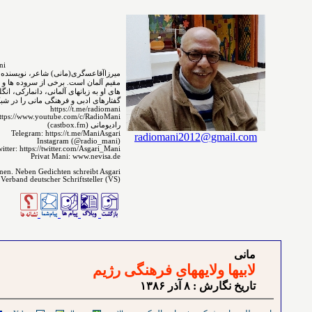
MirzaAgha Asgari.Mani
مقیم ﺁﻟﻤﺎﻥ است. برخی از سروده ⁯⁯⁯⁯ها و 
های ﺍﻭ ﺑﻪ ﺯﺑﺎﻧ‌‌ﻬﺎﻯ آلمانی، دانمارکی، ا
گفتارهای ادبی و فرهنگی مانی را در شبکه 
https://t.me/radiomani
ttps://www.youtube.com/c/RadioMani
رادیومانی (castbox.fm)
Telegram: https://t.me/ManiAsgari
radiomani2012@gmail.com
Instagram (@radio_mani)
itter: https://twitter.com/Asgari_Mani
Privat Mani: www.nevisa.de
enen. Neben Gedichten schreibt Asgari
 Verband deutscher Schriftsteller (VS)
مانی
لابی⁯ها ولایه⁯های فرهنگی رژیم
تاريخ نگارش : ٨ آذر ۱٣٨۶