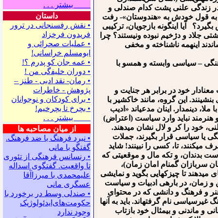
بیشتر . . .
ا و در زندگی علنی پشت کدام صندلی و
داستان
 - به قول خودش به «هندوستان»- رفت
• نقش رفسنجانی در ترور
گیرد؟ آیا این⁯گونه بازجویان، ترکیبی
فریدون فرخزاد
تی جلاد و دژخیم نبوده ونیستند؟ چرا
• عملیات صحرائی و
ندند اینهمه ناشناخته و مخفی
ابومسلم خراسانی!
• ﻋﻤﻪ ﺟﺎﻥ ﻛﻮ ﭘﺪﺭﻡ ؟!
رهنگی – سیاسی وابسته و همسو با
• ﺩﻭﺭﺍﻥ ﺧﻠﻴﻔگی ﻣﻦ !
• رمان- نقد ادبی - طنز –
پژوهش - خاطرات
عنادار خود در برابر هر جنایت و
• ﺑﺮﺍﻯ ﻛﻮﺩﻛﺎﻥ ﻭ ﻧﻮﺟﻮﺍﻧﺎﻥ
نشینند. این گروه، مانند خاکشیر با
• بچرخ تا بچرخیم!
، دین⁯مدار. اینان مدعی⁯اند «ادیب
بیشتر . . .
هنرمند نباید وارد سیاست (اعتراض)
 خود را کر و لال نشان می⁯دهند.
از میان مصاحبه ها
نگی یا سیاسی قرار بگیرند، جملات
• نبرد فرهنگ با ضد فرهنگ.
 می⁯کنند، تا، کسی را نبینند! شاید
گفتگو با ﻣﺎﻧﻰ
ی است بدندان، و تکه مال و موقعیتی که
• رنسانس فرهنگی ‌از تئوری
ان سربازان گمنام امان زمان)،
‌تا واقعیت. گفتگوی اسداله
ای می⁯دهند تا چیزکهایی بگوید و نمایشی
علیمحمدی با میرزاآقا
ن و زمان، در باره⁯ی ادبیات و سیاست
عسگری ‌مانی
 هنر و فرهنگ و دانشی که در محتوای
• صندلی وسط در برخورد با
یرسیاسی نام گرفته⁯اند. باید به آنها
حکومت‌های‌ایدئولوژیک
ی و ماندنی و بی⁯مثال خود بازتاب
وجود ندارد