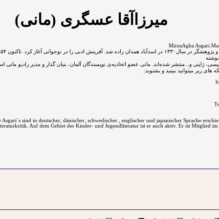
میرزاآقا عسگری (مانی)
نوشته
نگلیسی، ژاپنی و...ﻣﻨﺘﺸﺮ ﺷﺪﻩ⁯اند. مانی عضو اتحادیه‌ی نویسندگان آلمان، بنیان گذار و مدیر رادیو مانی ا
های زیر میتوانید ببینید و بشنوید:
h
Tw
Asgari´s sind in deutscher, dänischer, schwedischer , englischer und japanischer Sprache erschi
raturkritik. Auf dem Gebiet der Kinder- und Jugendliteratur ist er auch aktiv. Er ist Mitglied im