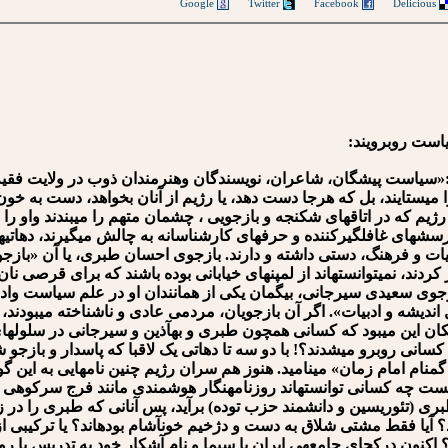
Google
Twitter
Facebook
Delicious
یاست روبرویند:
ران:«سیاست پیشگان، شاعران، نویسندگان وهنرمندان ذوب در ولایت فقیه
می⁯ستایند، بل که هرجا دست دهد، یا رژیم از آنان بخواهد، دست به خون
م که در اتاق⁯های شکنجه و بازجویی ، چشمان متهم را می⁯بندند واو را
پرسش⁯های غافلگیرکننده و حرف⁯های کارشناسانه به چالش می⁯گیرند، دهاتی⁯ه
بیات و فرهنگ، دستی داشته و دارند. بازجوی احسان طبری، یا آن «با
کردند، نمی⁯توانسته⁯اند از لمپن⁯های خیابانی بوده باشند که برای قرصی ن
وی سعیدی سیرجانی، بی⁯گمان یکی از همانندان او در علم سیاست وادب
هل اندیشه و ادبیات». اگر آن بازجویان، مردمی عادی و ناشناخته می⁯بودند،
مکان این می⁯بود که کسانی همچون طبری و به⁯آذین و سیرجانی در سلولها
 کسانی روبرو می⁯شدند؟! با دو سه تا دهاتی یک لاقبا که پاسدار و بازجو 
ام امام زمان» می⁯نامید. هنوز هم سران رژیم چنین نام⁯هایی به این گونه
ست چه کسانی توانسته⁯اند روزنامه⁯نگار هوشمندی مانند فرج سرکوهی را وا
(تئوریسین و دانشمند حزب توده) برآید، پس آنانی که طبری را در زندا
 آیا فقط مشتی شلاق به دست و دژخیم خون⁯آشام بوده⁯اند؟ یا ترکیبی 
 اکنون درکجای جامعه⁯ی ایران با سیما و نام آشکار خود به تدریس یا ر