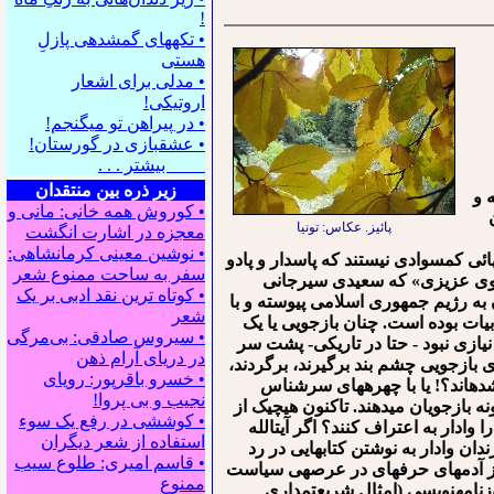
!
• تکه⁪های گمشده⁪ی پازلِ
هستی
• مدلی برای اشعار
اروتیکی!
• در پیراهن تو می⁪گنجم!
• عشقبازی در گورستان!
بیشتر . . .
زیر ذره بین منتقدان
 و
• کوروش همه خانی: مانی و
پائیز. عکاس: تونیا
معجزه در اشارت انگشت
• نوشین معینی کرمانشاهی:
ائی کم⁯سوادی نیستند که پاسدار و پادو
سفر به ساحت ممنوع شعر
زجوی عزیزی» که سعیدی سیرجانی
• کوتاه ترین نقد ادبی بر یک
ان به رژیم جمهوری اسلامی پیوسته و با
شعر
یات بوده است. چنان بازجویی یا یک
• سیروس صادقی: بی‌مرگی
 نیازی نبود - حتا در تاریکی- پشت سر
در دریای آرام ذهن
ی بازجویی چشم بند برگیرند، برگردند،
• خسرو باقرپور: ﺭوﻳﺎﻯ
شده⁯اند؟! یا با چهره⁯های سرشناس
ﻧﺠﻴﺐ ﻭ ﺑﻰ ﭘﺮﻭﺍ!
 بازجویان می⁯دهند. تاکنون هیچ⁯یک از
• کوششی در رفع یک سوء
دار به اعتراف کنند؟ اگر آیت⁯الله
استفاده از شعر دیگران
ن وادار به نوشتن کتابهایی در رد
• قاسم امیری: طلوع سیب
از آدمهای حرفه⁯ای در عرصه⁯ی سیاست
ممنوع
وزنامه⁯نویسی (امثال شریعتمداری