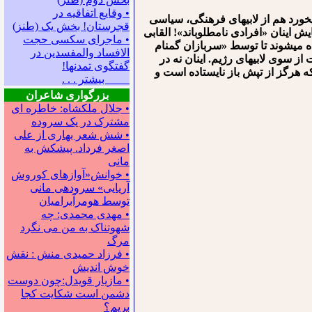
• وقایع اتفاقیه در
ورد هم از لابی⁯های فرهنگی، سیاسی
قجرستان! بخش یک (طنز)
⁯هایش اینان «افرادی نامطلوب⁯اند»! القابی
• ماجرای سکسی حجت
ده می⁯شوند تا توسط «سربازان گمنام
الافساد والمفسدین در
 سوی لابی⁯های رژیم. اینان نه در
گفتگوی تمدنها!
که هرگز از تپش باز نایستاده است و
بیشتر . . .
بزرگواری شاعران
• جلال ملکشاه: خاطره ای
مشترک در یک سروده
• شش شعر بهاری از علی
اصغر فرداد. پیشکش به
مانی
• خوانش«آوازهای کوروش
آریایی» سروده‍ی مانی
توسط هومرآبرامیان
• مهدی محمدی: چه
شهوتناک به من می نگرد
مرگ
• فرزاد حمیدی منش : نقش
خوش اندیش
• مازیار قویدل:چون دوست
دشمن است شکایت کجا
بریم؟