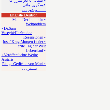
• آشنایی با آثار میرزاآقا
عسگری. مانی
بیشتر . . .
English/ Deutsch
• Mani: Der Iran - ein
Weltproblem
• Dr.Sam
Vaseghi:Harfentöne
• Rezensionen
• Josef Krug:Morgen ist der
erste Tag der Welt
• Lebenslauf
• Veröffentlichte Werke
Asgaris
• Einige Gedichte von Mani
بیشتر . . .