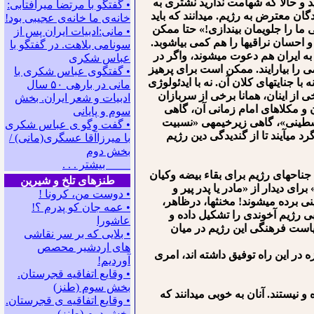
ید و حالا که شهامت ندارید نشتری به
• گفتگو با مرتضا میرآفتابی:
ن معترض به رژیم. می⁯دانند که باید
ﺧﺎﻧﻪﻯ ﻣﺎ ﺧﺎﻧﻪﻯ ﻋﺠﻴﺒﻰ ﺑﻮﺩ!
ی ما را جلویمان بیندازی!» حتا ممکن
• مانی:ادبیات ایران پس از
 احسان نراقی⁯ها را هم کمی بیاشوبد.
سونامی بلاهت. در گفتگو با
 به ایران هم دعوت می⁯شوند، واگر در
عباس شکری
 را بیارایند. ممکن است برای پرهیز
• گفتگوی عباس شکری با
ا جنایت⁯های کلان آن. نه با ایدئولوژی
مانی در باره‍ی ۵۰ سال
 از اینان، همانا برخی از سربازان
ادبیات و شعر ایران. بخش
 و مکلاهای امام زمانی آن، گاهی
سوم و پایانی
سطینی»، گاهی زیرخیمه⁯ی «نسبیت
• گفت وگو ی عباس شکری
می⁯آیند تا از گندیدگی دین رژیم
با میرزاآقا عسگری(مانی) /
بخش دوم
بیشتر . . .
ناح⁯های رژیم برای بقاء بیضه وکیان
طنزهای تلخ و شیرین
ای دیدار از «مادر یا پدر پیر و
• دوست من، کرونا !
ی برده می⁯شوند! مخنث⁯ها، درظاهر،
• ﻋﻤﻪ ﺟﺎﻥ ﻛﻮ ﭘﺪﺭﻡ ؟!
بی رژیم آخوندی را تشکیل داده⁯ و
عاشورا
سیاست فرهنگی این رژیم در میان
• بلایی که بر سر نقاشی
های اردشیر محصص
در این راه توفیق داشته اند، امری
آوردیم!
• وقایع اتفاقیه قجرستان.
بخش سوم (طنز)
نیستند. آنان به خوبی می⁯دانند که
• وقایع اتفاقیه ی قجرستان.
بخش دوم (طنز)