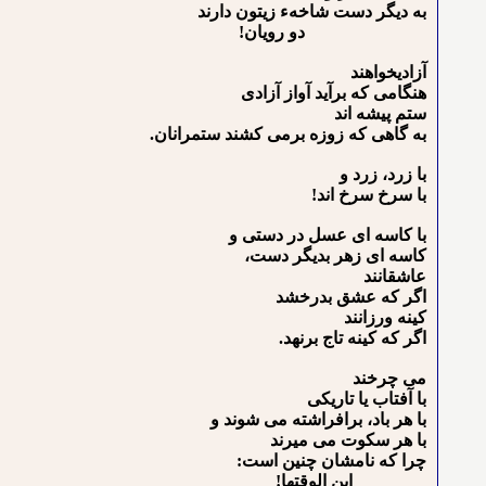
به دیگر دست شاخهء زیتون دارند
دو رویان!
آزادیخواهند
هنگامی که برآید آواز آزادی
ستم پیشه اند
به گاهی که زوزه برمی کشند ستمرانان.
با زرد، زرد و
با سرخ سرخ اند!
با کاسه ای عسل در دستی و
کاسه ای زهر بدیگر دست،
عاشقانند
اگر که عشق بدرخشد
کینه ورزانند
اگر که کینه تاج برنهد.
می چرخند
با آفتاب یا تاریکی
با هر باد، برافراشته می شوند و
با هر سکوت می میرند
چرا که نامشان چنین است:
ابن الوقت⁯ها!