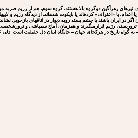
های زهرآگین دوگروه بالا هستند. گروه سوم، هم از رژیم ضربه می⁯خ
ند یا اعدام. یا «اعتراف» کرده⁯اند یا بایکوت شده⁯اند. از دیدگاه رژیم و لابی
 اگر در ایران باشند با چشم بسته روبه دیوار در اتاقهای بازجویی نشان
ی تروریستی رژیم قرارمی⁯گیرند و همزمان، آماج سمپاشی و ترورشخصیت از
 – به گواه تاریخ در هرکجای جهان – جایگاه اینان دل حقیقت است. دلی 