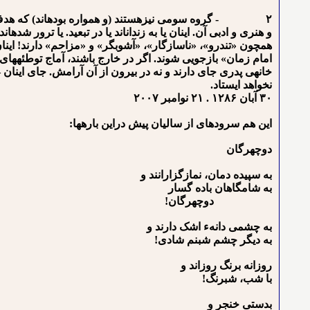
۲ - گروه سومی نیزهستند (و همواره بوده⁯اند) که هدف تیر
و هنری و ادبی آن. اینان یا به زندان⁯اند یا در تبعید. یا ترور شده⁯ا
همچون «تندرو»، «ناسازگار»، «آشوبگر» و «مزاحم» دارند! اینان
امام زمان» بازجویی شوند. اگر در خارج باشند، آماج توطئه⁯ها
خانه⁯ی پدری جای دارند و نه در بیرون از آن آرامش. جای اینان
نخواهد ایستاد.
۳۰ آبان ۱۲۸۶ . ۲۱ نوامبر ۲۰۰۷
این هم سروده⁯ای از سالیان پیش دراین باره⁯ها:
دوچهرگان
به سپیده دمان، نمازگزارانند و
به شامگاهان باده گسار
دوچهرگان!
به چشمی دانهء اشک دارند و
به دیگر چشم شبنم شادی!
روزانه برنگ روزاند و
با شب، شبرنگ!
بدستی خنجر و