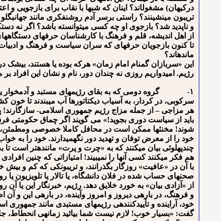
درکیهان) مشغول⁯اند؟ اینان که شبها با نقاب برای بازجویی و اعت
تریبون می⁯نشینند؟ راستی برسر آدم روشنفکری مانند جهانبگلو 
و ناپدید شد؟ بازجوی او چه کسی می⁯توانسته باشد؟ اگر نه دست⁯کم
از اهل اندیشه، قلم و فرهنگ⁯ با کارشناسان حرفه⁯ای دستگاه⁯
تا کنون بازجویان حرفه⁯ای که سران سیاست و فرهنگ و ادبیات ا
مانده⁯اند؟
این «سربازان گمنام امام زمان» هرکه بوده یا هستند، بی⁯شک در
رژیم. امیدواریم روزی نه چندان دور، نام و نشان این افراد بر
۱- گروه دومی که به بقای رژیمهای مستبد و آدمخوار یاری غی
سرکوبی، در کردار، به آسیاب دیکتاتورها آب می⁯بندند تا خون کش
هر مزاجی – از جمله مزاج رژیم جمهوری اسلامی- سازگارند! پرچم
باید از سیاست دوری بجوید!» می گویند اگر چماق حکومتی فرق
شوند! مخنث⁯ها ممکن است در محافل کاملا خصوصی ومطمئن، به 
خود را از معرض توفان و تهدید دور نگه⁯میدارند. خود را به خو
چندپهلوئی بیان می⁯کنند که به «چرت و پرت» ماننده⁯تر است تا ب
هم فکر می⁯کنند کسی آنها را نمی⁯بیند! امتیازاتی که چنین افراد
با آن در «عافیت» روزگار بگذرانند، و تریبونکی که کم و بیش
صحنه⁯ای حساب شده در فلان دانشگاه، یا تالار یا تلویزیون یا روز
از «آزادی بیان» به خورد خلایق دهد. رژیم، خبرنگار این یا آن 
و فرهنگ، در باره⁯ی دیروز و امروز وآینده، در باره⁯ی این و آن
خود، آراینده و تأییدکننده⁯ی رژیم⁯های مستبدی مانند جمهوری ا
گفت: «بسیار خوب! لازم نیست شما بیائید زمانه⁯ی انحطاط، جامعه