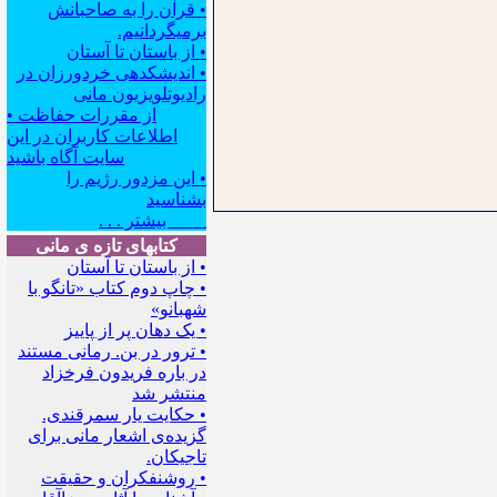
• قرآن را به صاحبانش
برمیگردانیم.
• از باستان تا آستان
• اندیشکده‍ی خردورزان در
رادیوتلویزیون مانی
• از مقررات حفاظت
اطلاعات کاربران در این
سایت آگاه باشید
• این مزدور رژیم را
بشناسید
بیشتر . . .
کتابهای تازه ی مانی
• از باستان تا آستان
• چاپ دوم کتاب «تانگو با
شهبانو»
• یک دهان پر از پاییز
• ترور در بن. رمانی مستند
در باره فریدون فرخزاد
منتشر شد
• حکایت یار سمرقندی.
گزیده‌ی اشعار مانی برای
تاجیکان.
• روشنفکران و حقیقت