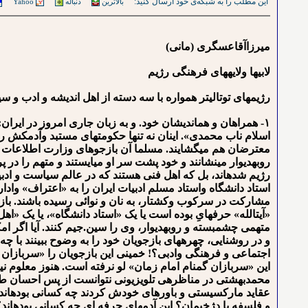
این مطلب را به شبکه‌ی خود ارسال کنید:
بالاترین
دنباله
Yahoo
میرزاآقاعسگری (مانی)
لابی⁯ها ولایه⁯های فرهنگی رژیم
رژیم⁯های توتالیتر همواره با سه دسته از اهل اندیشه و ادب و س
۱- همراهان و هم⁯اندیشان خود. و به زبان جاری امروز در ای
اسلام ناب محمدی». اینان نه تنها حکومت⁯های مستبد وآدمکش را 
معترضان هم می⁯گشایند. مسلما آن بازجوهای وزارت اطلاعات رژی
روبه⁯دیوار می⁯نشانند و خود پشت سر او می⁯ایستند و متهم را در 
رژیم شده⁯اند، بل که اهل فنی هستند که در عالم سیاست و اد
استاد دانشگاه واستاد مسلم ادبیات ایران را به «اعتراف» وادار 
مشارکت در سرکوب وکشتار، به نان و نوائی رسیده باشند. بازج
«آیت⁯الله» حرفه⁯ایِ بوده است یا یک «استاد دانشگاه»، یا یک «ا
متهمی چشم⁯بسته و روبه⁯دیوار، وی را سین.جیم کنند. آیا اگر ا
و در روشنایی، چهره⁯های بازجویان خود را به وضوح ببینند با چه
اجتماعی و فرهنگی وادبی؟! خمینی این بازجویان را «سربازان گمن
این «سربازان گمنام امام زمان» لو نرفته⁯ است. هنوز معلوم نی
محمدبهشتی در مناظره⁯ی تلویزیونی نتوانست از پس احسان طبری 
عقاید مارکسیستی و باورهای خودش کردند چه کسانی بوده⁯اند؟
و فلسفه با دژخیمان؟ این آدمهای حرفه ای چه کسانی بوده⁯اند؟