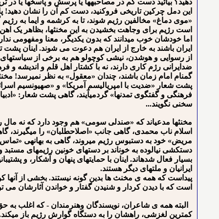
دهید؟ بیائید دست کم در مصاحبه⁯ها یا پرسش و پاسخ⁯ها یا در تری
این دمل چرکین تاریخی فروکنید، دست کم آن را نشان دهید! پا
«موی دماغ» مخالفین رژیم شوند، تا به کرشمه و ایما به رژیم گف
است رژیم برای وجاهت بخشیدن به این مخنث⁯ها، بظاهر یک اهن و 
اما خودشان خوب می⁯دانند که بدون یکدیگر، معنا ومفهومی ندارند
ایران باشند به خارج از ایران هم دعوت می شوند. اینان پشت ت
از رسوایی و هوشدن، نیشی کوچولو هم به برخی از سیاست⁯های خُرد 
ضدایرانی رژم کاری دارند، نه با کشتار اهل قلم و اندیشه و ف
گمنام امام زمان باشند، چندان «معقول» به نظر نمی⁯رسد! مخن
پشت شعار «ضدیت با امپریالیسم آمریکا» و «صهیونسیم اسرائ
فرهنگی و گفتگوی تمدن⁯ها» گردمی⁯آیند، گاهی پشت شعار: «ادبیا
سخنی نگویند...
مخنث⁯ها مدعی⁯اند که «صندلی سومی» هم وجود دارد که نه مال ر
اسلام ناب محمدی، گاهی جانب «اصلاح⁯طلبان» را می⁯گیرند، گاهی 
مریض» خود به دست⁯بوس رژیم می⁯روند، گاهی به بهانه⁯ی «تماس با
دستکشی نیالوده به خون⁯اند بر دستهای خونین رژیم⁯های مستبد و ت
بسیار فعال شده⁯اند. اینان با حمایت⁯های پنهان و آشکار، و پ
ایرانیان و ملت⁯های دیگر هستند.
پیداست که همه ی مخنث ها بدین گونه نیستند. بخشی از آنها کو
است که با دیدن کردار و شنیدن گفتار و خواندن آثارشان می توا
البته همه ی شاعران، نویسندگان وهنرمندان - که اغلب به حق به
کم⁯ترین لغزشی، راهشان را به دستگاه گوارش رژیم باز می⁯کند.