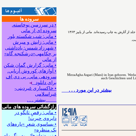
سروده ها
• در سرزمین نوخاسته.
سروده ای از مانی
ﻣﻴﺮﺯﺍﺁﻗﺎﻋﺴگرﻯ(ﻣﺎﻧﻰ) شاعر، نویسنده و پژوهشگر ﺩﺭ ﺳﺎﻝ۱۳۳۰ در اسدآباد همدان ﺯﺍﺩﻩ ﺷﺪ. ﺁﻓﺮﻳﻨﺶ ﺍﺩﺑﻰ ﺭﺍ ﺩﺭ ﻧﻮﺟﻮﺍﻧﻰ ﺁﻏﺎﺯ ﻛﺮﺩ. ﺗﺎﻛﻨﻮﻥ ۵۴ ﺟﻠﺪ ﺍﺯ ﺁﺛﺎﺭﺵ ﺑﻪ ﭼﺎﭖ ﺭﺳﻴﺪه‌اﻧﺪ. مانی از ﭘﺎﻳﻴﺰ ۱۳۶۳
• مانی: شب شکسته بلور
ست.
• مانی: زایش و میرش
• شهرزاد شمس: یادداشتی
بر چکامه‍ی«درشکنجه گاه»
از مانی
• مانی: گزارش گمان شکن
• آوازهای کوروش آریایی.
MirzaAgha Asgari (Mani) in Iran geboren. Werke 
سروده‍ی مانی. پی دی اف
auch Geschichten und Lite
برای دانلود
• خاکسپاری غیردینی-
بيشتر در این مورد . . .
غیراسلامی
بیشتر . . .
رازگشائی سروده های مانی
• مانی: رقصِ تانگو در
دایره‌ی حیرت!
• پساسوی شعرِ «پاره‌های
یک منظره»
• زیر دندان‌هائی به رنگِ ماه