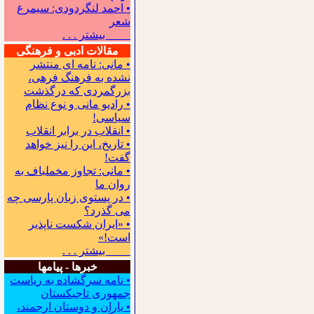
• احمد لنگردودی: سیمرغ
شعر
بیشتر . . .
مقالات ادبی و فرهنگی
• مانی: نامه ای منتشر
نشده به فرهنگ فرهی،
بزرگمردی که درگذشت
• رادیو مانی و نوع نظام
سیاسی!
• انقلاب در برابر انقلاب
• تاریخ، این را نیز خواهد
گفت!
• مانی: تجاوز مخملباف به
روان ما
• در پستوی زبان پارسی چه
می گذرد؟
• «ایران شکست ناپذیر
است!»
بیشتر . . .
خبرها - پیامها
• نامه سرگشاده به ریاست
جمهوری تاجیکستان
• یاران و دوستان ارجمند،