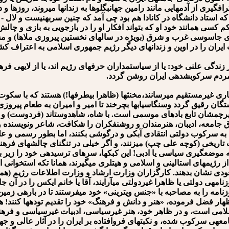
راف⁯گیری از آدمهایی مانند رامین جهانبگلوها به زندانها می⁯روند، روزه
که استاد دانشگاه در کانادا هم بود چی آمد که چنین سربه⁯نیست و لال
 کسی همانند خود او که بتواند افکار او را در بازجویی به بازی و چالش ب
های جاسوسی غرب و شرق (بویژه در سالهای نخستین پیروزی ملاها) و مش
یران را در اوین و زندانهای دیگر رژیم جمهوری اسلامی به اعتراف کشا
 زندگی علنی خود: یا از سیاستمداران حرفه⁯ای رژیم اند، یا از لایه⁯ی ف
 مردم سرکوب⁯شده⁯ی ایران روشن گردد.
رمستقیم می⁯رسانند،مخنث⁯ها (ظاهرا بی⁯طرف⁯ها!) هستند که با سکوت م
تگان رقیق گردد وسنگاسیابها بچرخند تا امیر و امیران به طعام پیروزی ب
شان تابع بادهای موسمی است. با شاه، شاه⁯دوست⁯اند (فردوست) و با ملا
 جامعه، ادیبان، هنرمندان و روشنفکران را شکافت، شاعر ونویسنده و 
سرکوب دولتی انتقادی آبکی و درگوشی بکنند، اما بطور رسمی و علنی،
اب تاریخی (کوچه علی چپ) می⁯زنند، و اگر خیلی در تنگنای چالش⁯های فره
ه موضع⁯گیری سیاسی یا ادبی! این کبک⁯ها، سرهای ترسیده⁯ی خود را زیر برف
ی از رژیمهای استالینی و اسلامی و هیتلری می⁯گیرند، همانا تکه استخوان
 خودی نشان بدهند. کارگزاران وزارت ارشاد و وزارت اطلاعات رژیم (هم
نامه⁯ی دولتی یا ظاهرا غیردولتی می⁯آرایند، آقا یا خانم ایکس را در آن ج
روزنامه را به مصاحبه با «جنس ویترینی» خود می⁯فرستند تا در باره⁯ی زمی
 اظهار فضل فرموده، «هنر و دانش و فرهنگ» خود را تقدیم توده⁯ها کنند!
سلامی⁯ است، و در ظاهر خود، هنر غیرسیاسی، ادبیات غیرسیاسی و فرهنگ غ
⁯ی سرکوب شده، و نکبت⁯های فروافتاده بر ایران را در آثار عالی و جهان