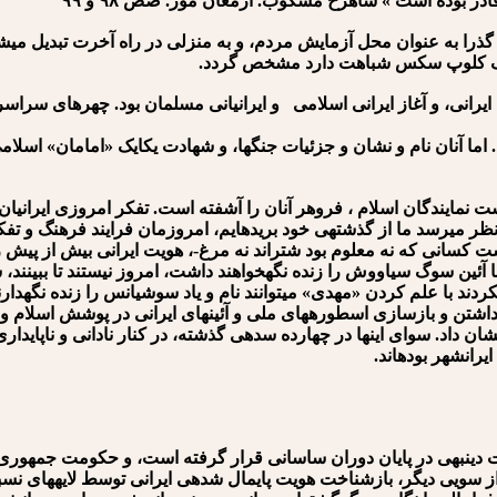
ادر بوده است » شاهرخ مسکوب. ارمغان مور. صص ۹٨ و ۹۹
 گذرا به عنوان محل آزمایش مردم، و به منزلی در راه آخرت تبدیل می⁯شود.
ه یک کلوپ سکس شباهت دارد مشخص گردد.
 ایرانی، و آغاز ایرانی اسلامی و ایرانیانی مسلمان بود. چهره⁯ای سرا
. اما آنان نام و نشان و جزئیات جنگ⁯ها، و شهادت یکایک «امامان» اسلام
ایندگان اسلام ، فروهر آنان را آشفته است. تفکر امروزی ایرانیان ب
ر می⁯رسد ما از گذشته⁯ی خود بریده⁯ایم، امروزمان فرایند فرهنگ و تفکر
ه دست کسانی که نه معلوم بود شتراند نه مرغ-، هویت ایرانی بیش از پیش
ا آئین سوگ سیاووش را زنده نگه⁯خواهند داشت، امروز نیستند تا ببینند
کردند با علم کردن «مهدی» می⁯توانند نام و یاد سوشیانس را زنده نگهدارند
گداشتن و بازسازی اسطوره⁯های ملی و آئین⁯های ایرانی در پوشش اسلام
شان داد. سوای این⁯ها در چهارده سده⁯ی گذشته، در کنار نادانی و ناپاید
رانشهر بوده⁯اند.
دین⁯بهی در پایان دوران ساسانی قرار گرفته است، و حکومت جمهوری
ویی دیگر، بازشناخت هویت پایمال شده⁯ی ایرانی توسط لایه⁯های نسبتا