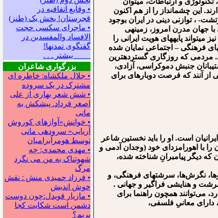
 تکنولوژی و ارتباطات، می⁯توان
• وقایع اتفاقیه در
ند. این چشم⁯انداز را از هم اکنون
قجرستان! بخش یک (طنز)
رتشت- ، توازنی دینی در ایران بوجود
• ماجرای سکسی حجت
 با جهان مدرن امروز، زمینه⁯ی
الافساد والمفسدین در
ی⁯تواند پایه⁯های هویت ایرانی را
گفتگوی تمدنها!
ه⁯های فرهنگی – اجتماعی نمایان شده
بیشتر . . .
زد. مردمی که روزگاری گسترده⁯ترین
 پشتیبانان جنبش دموکراسی، آزادی،
بزرگواری شاعران
کی از آنند که فرصت دوباره⁯ای برای
• جلال ملکشاه: خاطره ای
مشترک در یک سروده
• شش شعر بهاری از علی
اصغر فرداد. پیشکش به
مانی
• خوانش«آوازهای کوروش
آریایی» سروده‍ی مانی
انیان است. او را باید نخستین شاعر
توسط هومرآبرامیان
ن را با اهورامزدای خود (وجدان آدمی و
• مهدی محمدی: چه
 که دیگر پیامبرانِ شناخته شده،
شهوتناک به من می نگرد
مرگ
ا، نگرش‌ها، سرشت⁯های فرهنگی، و
• فرزاد حمیدی منش : نقش
سرشت و هنایشی فراگیر و جهانی .
خوش اندیش
، می‌توانند همچون راهنما برای
• مازیار قویدل:چون دوست
، دارای معانیِ فلسفی،
دشمن است شکایت کجا
بریم؟