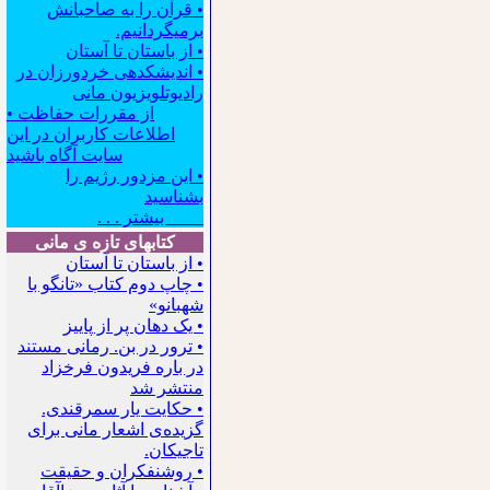
• قرآن را به صاحبانش
برمیگردانیم.
• از باستان تا آستان
• اندیشکده‍ی خردورزان در
رادیوتلویزیون مانی
• از مقررات حفاظت
اطلاعات کاربران در این
سایت آگاه باشید
• این مزدور رژیم را
بشناسید
بیشتر . . .
کتابهای تازه ی مانی
• از باستان تا آستان
• چاپ دوم کتاب «تانگو با
شهبانو»
• یک دهان پر از پاییز
• ترور در بن. رمانی مستند
در باره فریدون فرخزاد
منتشر شد
• حکایت یار سمرقندی.
گزیده‌ی اشعار مانی برای
تاجیکان.
• روشنفکران و حقیقت