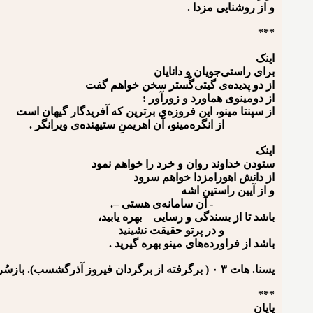
و از روشنایی مزدا .
***
اینک
برای راستی‌جویان و دانایان
از دو پدیده‌ی گیتی‌گُستر سخن خواهم گفت
از دومینوی هماورد و زورآور :
از سپنتا مینو، این فروزه‌ی برترین که آفریدگار گیهان است
از انگره‌مینو، آن اهریمنِ ستیهنده‌ی ویرانگر .
اینک
ستودن خداوند روان و خرد را خواهم نمود
از دانش اهورامزدا خواهم سرود
و از آیین راستین اشه
- آن سامانه‌ی هستی –.
باشد تا از بسندگی و رسایی بهره ‌یابید،
و در پرتو حقیقت نشینید
باشد از فراورده‌های مینو بهره‌ گیرید .
یسنا. هات ٣ ۰ ( برگرفته از برگردان فیروز آذرگشسب). بازسُرائی آزاد از مانی .
***
پایان