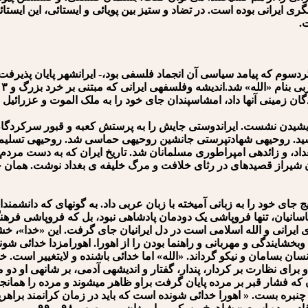
 ایرانی بوده است. در تضاد و ستیز بین پویائی و ایستائی، این ایستائ
.
دسوم که پیامد سیاسی آن انجماد فلسفی بود،- ایرانشهر پایان پذیرفت.
مل
ان زمینی آن⁯ها داد، امشاسپندان جای خود را به ملک الموت و عزرائیل و 
ندیشیدن نشست. ایران⁯دوستی جایش را به پرستش کعبه و قبور سرکردگان
ید. روحیه⁯ی شهادت⁯پرستی جانشین روحیه⁯ی حماسی شد. روحیه⁯ی تسلی
داد، و زائده⁯ی امپراطوری مسلمانان شد. تاریخ ایران که به دست مردم 
یراز قصیده⁯ای در رثای خلافت و مرگ خلیفه ی بغداد نوشت. همان خلفای
ای خود را به زبانی آمیخته با زبان عربی داد. به گونه⁯ای که دانشمندا
سانیان، تنها فروپاشی یک دودمان پادشاهی نبود، بل که فروپاشی فرهنگ،
دای ایرانی و الله اسلامی است در دل ایرانیان جای گرفت. این «خدا»،
خشایندگی و مهربانی و راهنما بودن را از اهورا. اهورامزدا خدائی شوند
 انسان بسامان و نیکو گرداند. «الله» اما خدائی باشنده و لایتغییر است.
برای نظارت بر کردار، پندار، گفتار و اندیشه⁯ی آدمی، بر شانه⁯ی او دو
ه فشار قبر بر مرده پایان گرفت براو ظاهر می⁯شوند و مرده را همانج
ن چنبره بست. « اهورا خدائی شونده است که باید در زمان کرانمند براهر