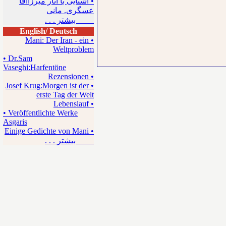
• آشنایی با آثار میرزاآقا
عسگری. مانی
بیشتر . . .
English/ Deutsch
• Mani: Der Iran - ein
Weltproblem
• Dr.Sam
Vaseghi:Harfentöne
• Rezensionen
• Josef Krug:Morgen ist der
erste Tag der Welt
• Lebenslauf
• Veröffentlichte Werke
Asgaris
• Einige Gedichte von Mani
بیشتر . . .