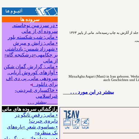
سروده ها
• در سرزمین نوخاسته.
سروده ای از مانی
ﻣﻴﺮﺯﺍﺁﻗﺎﻋﺴگرﻯ(ﻣﺎﻧﻰ) شاعر، نویسنده و پژوهشگر ﺩﺭ ﺳﺎﻝ۱۳۳۰ در اسدآباد همدان ﺯﺍﺩﻩ ﺷﺪ. ﺁﻓﺮﻳﻨﺶ ﺍﺩﺑﻰ ﺭﺍ ﺩﺭ ﻧﻮﺟﻮﺍﻧﻰ ﺁﻏﺎﺯ ﻛﺮﺩ. ﺗﺎﻛﻨﻮﻥ ۵۴ ﺟﻠﺪ ﺍﺯ ﺁﺛﺎﺭﺵ ﺑﻪ ﭼﺎﭖ ﺭﺳﻴﺪه‌اﻧﺪ. مانی از ﭘﺎﻳﻴﺰ ۱۳۶۳
• مانی: شب شکسته بلور
ست.
• مانی: زایش و میرش
• شهرزاد شمس: یادداشتی
بر چکامه‍ی«درشکنجه گاه»
از مانی
• مانی: گزارش گمان شکن
• آوازهای کوروش آریایی.
MirzaAgha Asgari (Mani) in Iran geboren. Werke 
سروده‍ی مانی. پی دی اف
auch Geschichten und Lite
برای دانلود
• خاکسپاری غیردینی-
بيشتر در این مورد . . .
غیراسلامی
بیشتر . . .
رازگشائی سروده های مانی
• مانی: رقصِ تانگو در
دایره‌ی حیرت!
• پساسوی شعرِ «پاره‌های
یک منظره»
• زیر دندان‌هائی به رنگِ ماه