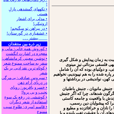
!
• تکه⁪های گمشده⁪ی پازلِ
هستی
• مدلی برای اشعار
اروتیکی!
• در پیراهن تو می⁪گنجم!
• عشقبازی در گورستان!
بیشتر . . .
زیر ذره بین منتقدان
• کوروش همه خانی: مانی و
معجزه در اشارت انگشت
• نوشین معینی کرمانشاهی:
نسبت به زمان پیدایش و شکل گیری
سفر به ساحت ممنوع شعر
ه⁯ی فلسفی مزدائی نیز مینوی
• کوتاه ترین نقد ادبی بر یک
 و دوبُنی⁯ای بوده که آن را شامل
شعر
پاره شده را به هم نپیوندیم، نخواهیم
• سیروس صادقی: بی‌مرگی
 کهن، نواندیشی در برداشت⁯ها و
در دریای آرام ذهن
• خسرو باقرپور: ﺭوﻳﺎﻯ
جنبش مانویان ، جنبش باطنیان
ﻧﺠﻴﺐ ﻭ ﺑﻰ ﭘﺮﻭﺍ!
دگرگون شده⁯اند. چرا که اگر جنبش
• کوششی در رفع یک سوء
پیوندش با واقعیت و جامعه کاستی
استفاده از شعر دیگران
چرا که پیشوایان دین رسمی،
• قاسم امیری: طلوع سیب
را نادان و خرافات⁯زده و مطیع و
ممنوع
 آن با حقیقتِ تغییریابنده و با