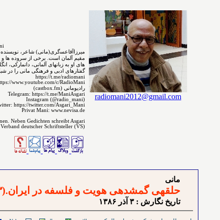
MirzaAgha Asgari.Mani
مقیم ﺁﻟﻤﺎﻥ است. برخی از سروده ⁯⁯⁯⁯ها و 
های ﺍﻭ ﺑﻪ ﺯﺑﺎﻧ‌‌ﻬﺎﻯ آلمانی، دانمارکی، ا
گفتارهای ادبی و فرهنگی مانی را در شبکه 
https://t.me/radiomani
ttps://www.youtube.com/c/RadioMani
رادیومانی (castbox.fm)
Telegram: https://t.me/ManiAsgari
radiomani2012@gmail.com
Instagram (@radio_mani)
itter: https://twitter.com/Asgari_Mani
Privat Mani: www.nevisa.de
enen. Neben Gedichten schreibt Asgari
 Verband deutscher Schriftsteller (VS)
مانی
حلقه⁯ی گمشده⁯ی هویت و فلسفه در ایران.(۳)
تاريخ نگارش : ٣ آذر ۱٣٨۶