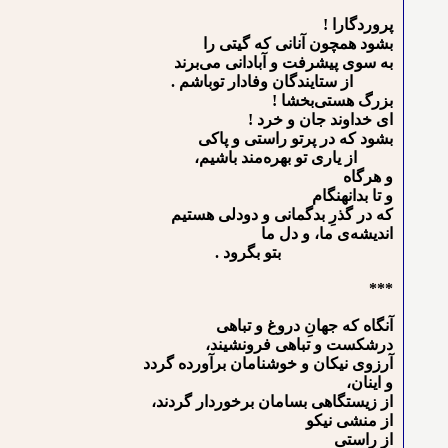
پروردگارا !
بشود همچون آنانی که گیتی را
به سوی پیشرفت و آبادانی می‌برند
از ستایندگان وفادار توباشم .
بزرگ هستی‌بخشا !
ای خداوند جان و خرد !
بشود که در پرتو راستی و پاکی
از یاری تو بهره‌مند باشیم،
و هرگاه
و تا بدانهنگام
که در گذرِ بدگمانی و دودلی هستیم
اندیشه‌ی ما، و دل ما
بتو بگرود .
***
آنگاه که جهانِ دروغ و تباهی
درشکست و تباهی فرونشیند،
آرزوی نیکان و خوشنامان برآورده گردد
و اینان،
از زیستگاهی بسامان برخوردار گردند،
از منشی نیکو
از راستی