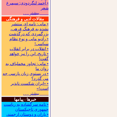
• احمد لنگردودی: سیمرغ
شعر
بیشتر . . .
مقالات ادبی و فرهنگی
• مانی: نامه ای منتشر
نشده به فرهنگ فرهی،
بزرگمردی که درگذشت
• رادیو مانی و نوع نظام
سیاسی!
• انقلاب در برابر انقلاب
• تاریخ، این را نیز خواهد
گفت!
• مانی: تجاوز مخملباف به
روان ما
• در پستوی زبان پارسی چه
می گذرد؟
• «ایران شکست ناپذیر
است!»
بیشتر . . .
خبرها - پیامها
• نامه سرگشاده به ریاست
جمهوری تاجیکستان
• یاران و دوستان ارجمند،