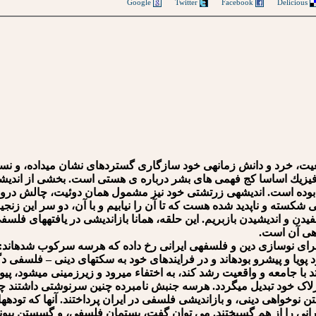
Google
Twitter
Facebook
Delicious
قعیت، خرد و دانش زمانه⁯ی خود سازگاری گسترده⁯ای نشان می⁯داده، و 
 متافيزيك اساسا كج فهمی های بشر درباره ی هستی است. بخشی از اندیش
ه⁯ بوده است. اندیشه⁯ی زرتشتی خود نیز مشمول همان دوئیت، چالش درونی،
شکسته و ناپدید شده هست که تا آن را نیابیم و با آن، دو سر این زنجیر 
دن و اندیشیدن بازبریم. این حلقه، همانا بازاندیشی در یافته⁯های فلسفی
ه⁯ی آن است.
ی نوسازی دین و فلسفه⁯ی ایرانی رخ داده که هرسه سرکوب شده⁯اند: 
 پویا و پیشرو بوده⁯اند و در فرایندهای خود به سکت⁯های دینی – فلسفی 
تد با جامعه و واقعیت رشد کند، به اختفاء می⁯رود و زیرزمینی می⁯شود، 
 درلاک خود تبدیل می⁯گردد. هرسه جنبش نامبرده چنین سرنوشتی داشتند 
وخواهی دینی، و بازاندیشی فلسفی در ایران پرداختند. آن⁯ها که توده⁯ها 
انی را از هم گسیختند. می توان گفت، بستمان فلسفی، و گسستن پیوندهای