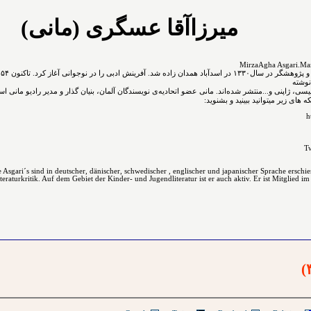
میرزاآقا عسگری (مانی)
نوشته
نگلیسی، ژاپنی و...ﻣﻨﺘﺸﺮ ﺷﺪﻩ⁯اند. مانی عضو اتحادیه‌ی نویسندگان آلمان، بنیان گذار و مدیر رادیو مانی ا
های زیر میتوانید ببینید و بشنوید:
h
Tw
Asgari´s sind in deutscher, dänischer, schwedischer , englischer und japanischer Sprache erschi
raturkritik. Auf dem Gebiet der Kinder- und Jugendliteratur ist er auch aktiv. Er ist Mitglied im