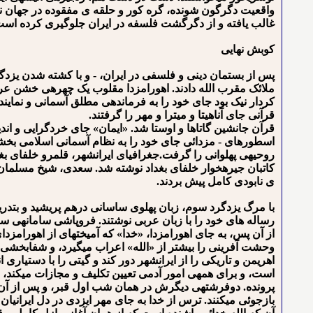
واقعیت دگرگون شونده، گره کور و حلقه ی مفقوده در جهان نگری
غالب یافته و از دگرگشت فلسفه در ایران جلوگیری کرده است
کوبش نهایی
پس از بستمان دینی و فلسفی در ایران، - و با کشته شدن یزدگر
کردار نیک بود جای خود را به فرماندهی مطلق آسمانی و نمایندگ
قرآنی جای آناهیتا و میترا و مهر را گرفتند.
قرآن جانشین گاتاها و اوستا شد. «ایمان» جای خردگرایی و ا
اسطوره⁯ای - مزدائی جای خود را به نظام آسمانی اسلامی بخش
روحیه⁯ی پهلوانی را گرفت.جغرافیای ایرانشهر، قلمرو خلفای بغ
کاتبان جیره⁯خوار خلفای بغداد نوشته شد. سعدی، شیخ مسلمان ش
ی نابودی کامل پیش بردند.
با مرگ یزدگرد سوم، زبان پهلوی ساسانی درهم پریشید و بتدریج ج
رساله های خود را با زبان عربی نوشتند. فروپاشی سامانه⁯ی سا
از آن پس، به جای اهورامزدا، «خدا» که آمیخته⁯ای از اهورامز
وحشت آفرینی را بیشتر از «الله» اعراب می⁯گیرد، و شفابخشی وب
اهریمن و تاریکی را از ایرانشهر دور کند و گیتی را با دستیاری
است، و برای همه⁯ی امور آدمی تعیین تکلیف و مجازات می⁯کند، و 
پرونده. دوفرشته⁯ی دیگرش در همان شب اول قبر، و پس از آن ک
بازجوئی می⁯کنند. ترس از خدا به جای مهر ایزدی در دل ایرانیا