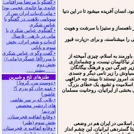
• گفتگو با مرتضا میرآفتابی:
ﺧﺎﻧﻪﻯ ﻣﺎ ﺧﺎﻧﻪﻯ ﻋﺠﻴﺒﻰ ﺑﻮﺩ!
 انسان آفریده می⁯شود تا در این دنیا
• مانی:ادبیات ایران پس از
سونامی بلاهت. در گفتگو با
عباس شکری
سر ناهمساز و ستیزا با سرشت و هویت
• گفتگوی عباس شکری با
مانی در باره‍ی ۵۰ سال
ی را می⁯شناسند، و برای «زیارت قبور
ادبیات و شعر ایران. بخش
سوم و پایانی
• گفت وگو ی عباس شکری
اورمند به اسلام، چیزی آمیخته از
با میرزاآقا عسگری(مانی) /
 نیاکانی⁯مان نیست، و چشم⁯اندازی
بخش دوم
 زیر چیرگی دین و فرهنگ بیگانگان
بیشتر . . .
، سیاوش را زیر نامی دیگر و جسدی
طنزهای تلخ و شیرین
، امروز نیستند تا ببینند چه خرافه⁯ی
• دوست من، کرونا !
 و اسلامیت و تشیع، یک خطای بزرگ
• ﻋﻤﻪ ﺟﺎﻥ ﻛﻮ ﭘﺪﺭﻡ ؟!
اری بخشی از ایرانیان، روحانیت مسلمان
عاشورا
• بلایی که بر سر نقاشی
های اردشیر محصص
آوردیم!
• وقایع اتفاقیه قجرستان.
بخش سوم (طنز)
 اسلامی در ایران هم در وضعی
• وقایع اتفاقیه ی قجرستان.
 گسترده⁯ی ایرانیان، این چشم انداز
بخش دوم (طنز)