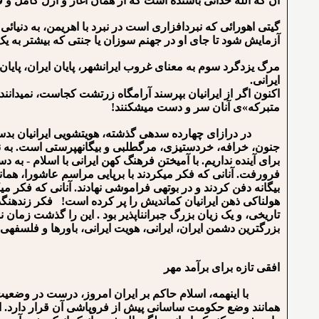
آن که الله خدائی باشنده است که از همان آغاز و ازل کامل و ق
گیتی اهورائی که نبردافزاری است در نبرد با اهریمن، به دنیائی
آزمایش شود تا جای او در جهنم سوزان یا جنتی که بیشتر ب
مرگ یزدگرد سوم به معنای غروب ایرانشهر، پایان ایران، پایان
ایرانی.
اکنون اگر از ایرانیان بپرسند آرامگاه زرتشت کجاست، نمی⁯دانند
متبرکه»ی آنان سر و دست می⁯شکنند!
در درازای چهارده سده⁯ی گذشته، هویت⁯شویی ایرانیان بدست نم
جنون، خرافه، خردستیزی، مرگ⁯⁯طلبی و بیگانه⁯پرستی است. به نظ
برای آینده نداریم. با آمیختن فرهنگ کهن ایرانی با اسلام - ب
فرورفت. آنانی که فکر می⁯کردند با برپایی مراسم عاشورا، همان
بیگانه دفن کردند و در بوته⁯ی فراموشی نهادند. آنانی که فکر می⁯
هولناکی ذهن ایرانیان کم⁯اندیش را پر کرده است! فکر زنده⁯ن
تاریخی، و یک زیان بزرگ جبران⁯ناپذیر بود . این را گذشت زمان ن
بزرگترین دشمن ایران، ایرانی، هویت ایرانی، باورها و فلسفه⁯ی ای
افقی تازه برای برآمد مهر
با این⁯همه، اسلام حاکم بر ایران امروز، درست در وضعیت 
همانند وضع حکومت ساسانی پیش از فروپاشی آن قرار دارد. از س