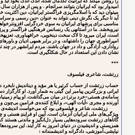
را روشن می⁯کند که ایرانیت لگدمال شده، اندک اندک بخود آید و ف
امیدوار بود که ایرانیان بتوانند سرانجام - و پس از هزاران سا
می⁯توان دید که با اسلام⁯گریزی فراگستر ایرانیان، دین اکثریت خن
آید تا دیگر یک نگرش دینی نتواند به عنوان «دین رسمی و سراسر
مناسبی برای پرش⁯های ایرانیان به سوی خردگرایی افزونترخواهد 
نیروبخشد. ما در آستانه⁯ی یک رنسانس فرهنگی⁯ی فراگستر و پرژرف
است، ایران می⁯رود تا لاک سخت دین⁯خویی، خرافه⁯باوری، تعزیه
امپراطوری جهان را داشته⁯اند، و در برابر همه⁯ی ادیان و باورهای
رواداری، آزادگی و داد در جهان باشند. مردم ایرانشهر در چند تج
نشان دادن این استعداد در حال شکل⁯گیری است.
***
زرتشت، شاعری فیلسوف
حساب زرتشت از حساب کرتیر یا هر مؤبد و دین⁯اندیش نابخرد د
ایرانی و بزرگترین پیامبر این گیتی به شمار آورد. او کارگزار د
سامانه‌ی هستی=خرد برتر) در میان می‌گذاشت. او پیام زمینیان 
آورنده و مجری «آیات الهی»، و ابلاغ کننده‌ی فرامینِ بی‌چون و
زرتشت، شاعر و فیلسوفی بود که می‌خواست اندیشه‌ی نیک، م
ویژگی‌های ملی ایرانیان آنزمان است. آیین او فرایندِ هستی 
گاتاهای زرتشت سروده‌هایی بسیار دل‌انگیز و ماندنی هستند که
همزیستی و اندیشیدن در دنیای امروز به کار آیند. این سروده‌ها،
نیایشی،آموزشی، دادگرانه و اندیشمندانه :