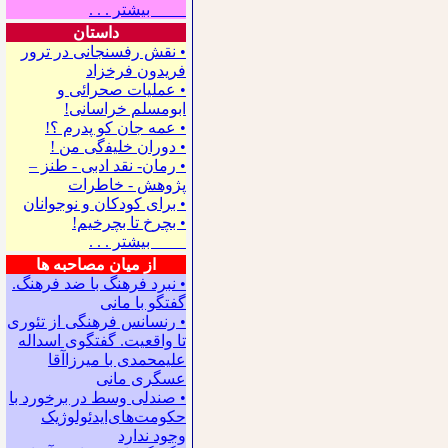
بیشتر . . .
داستان
• نقش رفسنجانی در ترور
فریدون فرخزاد
• عملیات صحرائی و
ابومسلم خراسانی!
• ﻋﻤﻪ ﺟﺎﻥ ﻛﻮ ﭘﺪﺭﻡ ؟!
• ﺩﻭﺭﺍﻥ ﺧﻠﻴﻔگی ﻣﻦ !
• رمان- نقد ادبی - طنز –
پژوهش - خاطرات
• ﺑﺮﺍﻯ ﻛﻮﺩﻛﺎﻥ ﻭ ﻧﻮﺟﻮﺍﻧﺎﻥ
• بچرخ تا بچرخیم!
بیشتر . . .
از میان مصاحبه ها
• نبرد فرهنگ با ضد فرهنگ.
گفتگو با ﻣﺎﻧﻰ
• رنسانس فرهنگی ‌از تئوری
‌تا واقعیت. گفتگوی اسداله
علیمحمدی با میرزاآقا
عسگری ‌مانی
• صندلی وسط در برخورد با
حکومت‌های‌ایدئولوژیک
وجود ندارد