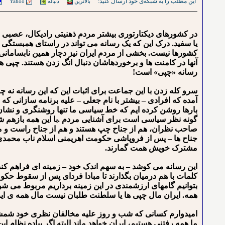
این مطلب را به شبکه‌ی خود ارسال کنید:
بالاترین
دنباله
Yahoo
در کشورهای دیکتارتوری بیشتر مردم ذهنیتی رادیکال، عصبی و ی
یا سفید. درک این که یک رسانه می تواند در راستای همبستگی 
کشورها نیست. بخشی از مردم ایران نیز دچار همین نابسامانی ش
آنها در کامنت ها و برخوردهاشان دنبال انگ زدن هستند. چپی 
رسانه «چپی» است!
سرو کله زدن با این جماعت برای اثبات این که این رسانه نه 
آمده که افرادی – بیشتر با نام جعلی – علیه برنامه سازانی که
بارها روشن کرده ایم که خط سیاسی ما تنها روشنگری و نشان
گونه نظر سیاسی است برای آشنایی مردم .با این همه بازهم ش
صاحب نظران، هم از جناح چپ هستند و هم از جناح راست و میان
جناح ها – پس از فروپاشی حکومت اهریمنی اسلام ناب محمدی – 
مشترک خویش همت گمارند.
این رسانه می کوشد – به سهم اندک خود – زمینه ای فراهم کن
کلمات با هم درمیان بگذارند تا مبادا فردای پس از سقوط حکوم
بتوانیم گامهای ارزشمندی در این زمینه برداریم مربوط می ش
همه. ایران مال چپی ها یا سلطنت طلبان نیست مال همه ی ایر
امیدوارم کسانی که شب و روز علیه مخالفان نظری خود شمشیر 
ما همه رفتنی هستیم، ایران خواهد ماند البته اگر پیاده نظام