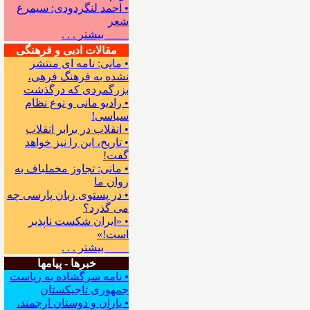
• احمد لنگردودی: سیمرغ
شعر
بیشتر . . .
مقالات ادبی و فرهنگی
• مانی: نامه ای منتشر
نشده به فرهنگ فرهی،
بزرگمردی که درگذشت
• رادیو مانی و نوع نظام
سیاسی!
• انقلاب در برابر انقلاب
• تاریخ، این را نیز خواهد
گفت!
• مانی: تجاوز مخملباف به
روان ما
• در پستوی زبان پارسی چه
می گذرد؟
• «ایران شکست ناپذیر
است!»
بیشتر . . .
خبرها - پیامها
• نامه سرگشاده به ریاست
جمهوری تاجیکستان
• یاران و دوستان ارجمند،