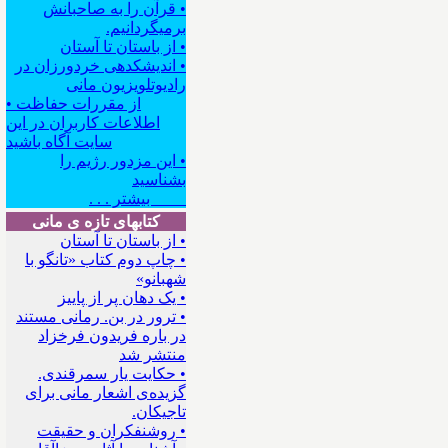
• قرآن را به صاحبانش
برمیگردانیم.
• از باستان تا آستان
• اندیشکده‍ی خردورزان در
رادیوتلویزیون مانی
• از مقررات حفاظت
اطلاعات کاربران در این
سایت آگاه باشید
• این مزدور رژیم را
بشناسید
بیشتر . . .
کتابهای تازه ی مانی
• از باستان تا آستان
• چاپ دوم کتاب «تانگو با
شهبانو»
• یک دهان پر از پاییز
• ترور در بن. رمانی مستند
در باره فریدون فرخزاد
منتشر شد
• حکایت یار سمرقندی.
گزیده‌ی اشعار مانی برای
تاجیکان.
• روشنفکران و حقیقت