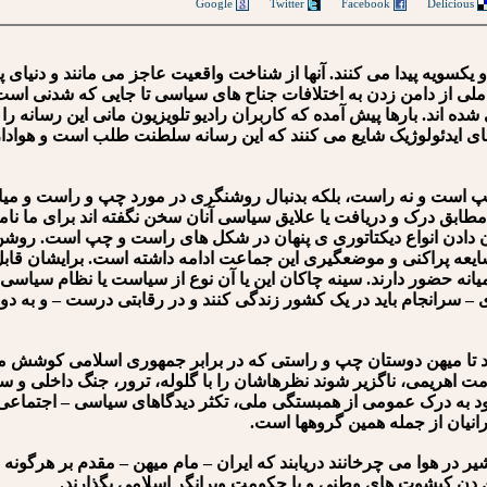
Google
Twitter
Facebook
Delicious
کسویه پیدا می کنند. آنها از شناخت واقعیت عاجز می مانند و دنیای پ
ملی از دامن زدن به اختلافات جناح های سیاسی تا جایی که شدنی است پ
ده اند. بارها پیش آمده که کاربران رادیو تلویزیون مانی این رسانه ر
های ایدئولوژیک شایع می کنند که این رسانه سلطنت طلب است و هوادار
چپ است و نه راست، بلکه بدنبال روشنگری در مورد چپ و راست و میانه
 مطابق درک و دریافت یا علایق سیاسی آنان سخن نگفته اند برای ما نام
 دادن انواع دیکتاتوری ی پنهان در شکل های راست و چپ است. روشن 
ایعه پراکنی و موضعگیری این جماعت ادامه داشته است. برایشان قابل
ه حضور دارند. سینه چاکان این یا آن نوع از سیاست یا نظام سیاسی ن
سرانجام باید در یک کشور زندگی کنند و در رقابتی درست – و به دور 
د تا میهن دوستان چپ و راستی که در برابر جمهوری اسلامی کوشش می ک
ت اهریمی، ناگزیر شوند نظرهاشان را با گلوله، ترور، جنگ داخلی و سر
ود به درک عمومی از همبستگی ملی، تکثر دیدگاهای سیاسی – اجتماعی،
انیان از جمله همین گروهها است.
در هوا می چرخانند دریابند که ایران – مام میهن – مقدم بر هرگونه
 این دن کیشوت های وطنی و یا حکومت ویرانگر اسلامی بگذارند.