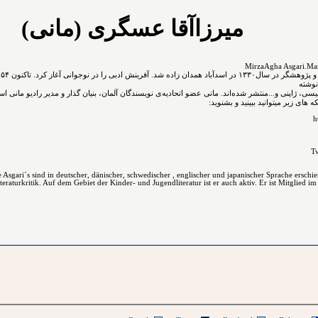
میرزاآقا عسگری (مانی)
نوشته
نگلیسی، ژاپنی و...ﻣﻨﺘﺸﺮ ﺷﺪﻩ⁯اند. مانی عضو اتحادیه‌ی نویسندگان آلمان، بنیان گذار و مدیر رادیو مانی ا
های زیر میتوانید ببینید و بشنوید:
h
Tw
Asgari´s sind in deutscher, dänischer, schwedischer , englischer und japanischer Sprache erschi
raturkritik. Auf dem Gebiet der Kinder- und Jugendliteratur ist er auch aktiv. Er ist Mitglied im