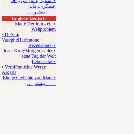
• آشنایی با آثار میرزاآقا
عسگری. مانی
بیشتر . . .
English/ Deutsch
• Mani: Der Iran - ein
Weltproblem
• Dr.Sam
Vaseghi:Harfentöne
• Rezensionen
• Josef Krug:Morgen ist der
erste Tag der Welt
• Lebenslauf
• Veröffentlichte Werke
Asgaris
• Einige Gedichte von Mani
بیشتر . . .