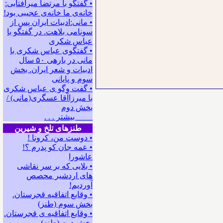
• گفتگو با مرتضا میرآفتابی:
ﺧﺎﻧﻪﻯ ﻣﺎ ﺧﺎﻧﻪﻯ ﻋﺠﻴﺒﻰ ﺑﻮﺩ!
• مانی:ادبیات ایران پس از
سونامی بلاهت. در گفتگو با
عباس شکری
• گفتگوی عباس شکری با
مانی در باره‍ی ۵۰ سال
ادبیات و شعر ایران. بخش
سوم و پایانی
• گفت وگو ی عباس شکری
با میرزاآقا عسگری(مانی) /
بخش دوم
بیشتر . . .
طنزهای تلخ و شیرین
• دوست من، کرونا !
• ﻋﻤﻪ ﺟﺎﻥ ﻛﻮ ﭘﺪﺭﻡ ؟!
عاشورا
• بلایی که بر سر نقاشی
های اردشیر محصص
آوردیم!
• وقایع اتفاقیه قجرستان.
بخش سوم (طنز)
• وقایع اتفاقیه ی قجرستان.
بخش دوم (طنز)