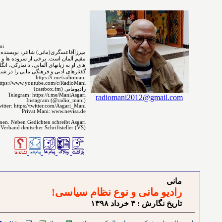
MirzaAgha Asgari.Mani
مقیم ﺁﻟﻤﺎﻥ است. برخی از سروده ⁯⁯⁯⁯ها و 
های ﺍﻭ ﺑﻪ ﺯﺑﺎﻧ‌‌ﻬﺎﻯ آلمانی، دانمارکی، ا
گفتارهای ادبی و فرهنگی مانی را در شبکه 
https://t.me/radiomani
ttps://www.youtube.com/c/RadioMani
رادیومانی (castbox.fm)
Telegram: https://t.me/ManiAsgari
radiomani2012@gmail.com
Instagram (@radio_mani)
itter: https://twitter.com/Asgari_Mani
Privat Mani: www.nevisa.de
enen. Neben Gedichten schreibt Asgari
 Verband deutscher Schriftsteller (VS)
مانی
رادیو مانی و نوع نظام سیاسی!
تاريخ نگارش : ۴ خرداد ۱٣۹٨