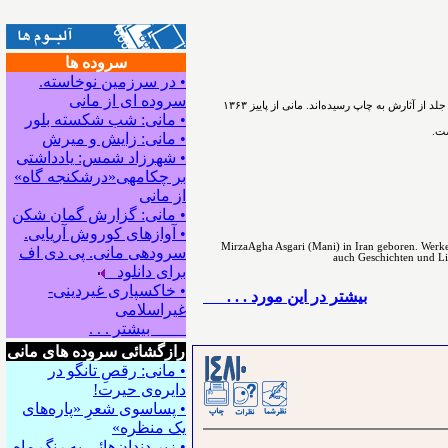
سروده ها
• در سرزمین نوخاسته.
سروده ای از مانی
ﻣﻴﺮﺯﺍﺁﻗﺎﻋﺴگرﻯ(ﻣﺎﻧﻰ) شاعر، نویسنده و پژوهشگر ﺩﺭ ﺳﺎﻝ۱۳۳۰ در اسدآباد همدان ﺯﺍﺩﻩ ﺷﺪ. ﺁﻓﺮﻳﻨﺶ ﺍﺩﺑﻰ ﺭﺍ ﺩﺭ ﻧﻮﺟﻮﺍﻧﻰ ﺁﻏﺎﺯ ﻛﺮﺩ. ﺗﺎﻛﻨﻮﻥ ۵۴ ﺟﻠﺪ ﺍﺯ ﺁﺛﺎﺭﺵ ﺑﻪ ﭼﺎﭖ ﺭﺳﻴﺪه‌اﻧﺪ. مانی از ﭘﺎﻳﻴﺰ ۱۳۶۳
• مانی: شب شکسته بلور
ست.
• مانی: زایش و میرش
• شهرزاد شمس: یادداشتی
بر چکامه‍ی«درشکنجه گاه»
از مانی
• مانی: گزارش گمان شکن
• آوازهای کوروش آریایی.
MirzaAgha Asgari (Mani) in Iran geboren. Werke 
سروده‍ی مانی. پی دی اف
auch Geschichten und Lite
برای دانلود
• خاکسپاری غیردینی-
بيشتر در این مورد . . .
غیراسلامی
بیشتر . . .
رازگشائی سروده های مانی
• مانی: رقصِ تانگو در
دایره‌ی حیرت!
• پساسوی شعرِ «پاره‌های
یک منظره»
• زیر دندان‌هائی به رنگِ ماه