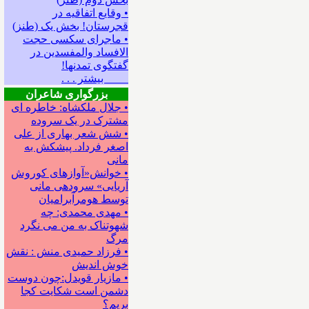
• وقایع اتفاقیه در
قجرستان! بخش یک (طنز)
• ماجرای سکسی حجت
الافساد والمفسدین در
گفتگوی تمدنها!
بیشتر . . .
بزرگواری شاعران
• جلال ملکشاه: خاطره ای
مشترک در یک سروده
• شش شعر بهاری از علی
اصغر فرداد. پیشکش به
مانی
• خوانش«آوازهای کوروش
آریایی» سروده‍ی مانی
توسط هومرآبرامیان
• مهدی محمدی: چه
شهوتناک به من می نگرد
مرگ
• فرزاد حمیدی منش : نقش
خوش اندیش
• مازیار قویدل:چون دوست
دشمن است شکایت کجا
بریم؟