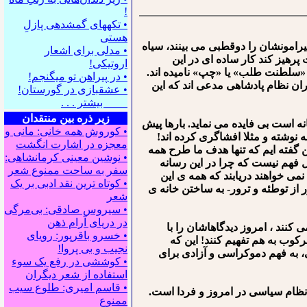
!
• تکه⁪های گمشده⁪ی پازلِ
هستی
یرامونشان را دوقطبی می بینند، سیاه
• مدلی برای اشعار
رهیز کند کار ساده ای در این
اروتیکی!
ا «سلطنت طلب» یا «چپ» نامیده اند.
• در پیراهن تو می⁪گنجم!
ان نظام پادشاهی مدعی اند که این
• عشقبازی در گورستان!
بیشتر . . .
زیر ذره بین منتقدان
 است بی فایده می نماید. بارها پیش
• کوروش همه خانی: مانی و
ه نوشته و مثلا افشاگری کرده اند!
معجزه در اشارت انگشت
گفته ایم که تنها هدف ما طرح همه
• نوشین معینی کرمانشاهی:
 فهم نیست که چرا در این رسانه
سفر به ساحت ممنوع شعر
می خواهند دریابند که همه ی این
• کوتاه ترین نقد ادبی بر یک
از توطئه و ترور- به ساختن خانه ی
شعر
• سیروس صادقی: بی‌مرگی
در دریای آرام ذهن
نند ، امروز دیدگاهاشان را با
• خسرو باقرپور: ﺭوﻳﺎﻯ
کوب به هم تفهیم کنند! این که
ﻧﺠﻴﺐ ﻭ ﺑﻰ ﭘﺮﻭﺍ!
 به فهم دموکراسی و آزادی برای
• کوششی در رفع یک سوء
استفاده از شعر دیگران
• قاسم امیری: طلوع سیب
 نظام سیاسی در امروز و فردا است.
ممنوع