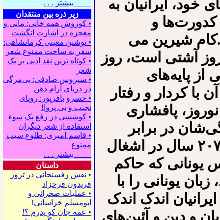
 خود، ایرانیان به
بیشتر . . .
زیر ذره بین منتقدان
کدورت‌ها و
• کوروش همه خانی: مانی و
معجزه در اشارت انگشت
د.کام شیرین می
• نوشین معینی کرمانشاهی:
سفر به ساحت ممنوع شعر
 روز آشتی است، روز
• کوتاه ترین نقد ادبی بر یک
شعر
از پایه‌های
• سیروس صادقی: بی‌مرگی
 با کردار و رفتار
در دریای آرام ذهن
• خسرو باقرپور: ﺭوﻳﺎﻯ
وروز، پافشاری
ﻧﺠﻴﺐ ﻭ ﺑﻰ ﭘﺮﻭﺍ!
• کوششی در رفع یک سوء
ی‌شان در برابر
استفاده از شعر دیگران
• قاسم امیری: طلوع سیب
فرهنگها و ملت‌های بیگانه است. میهن ما ۲۰۷ سال در اشغال
ممنوع
بیشتر . . .
س یونانی که حاکم
داستان
• نقش رفسنجانی در ترور
زبان یونانی را با
فریدون فرخزاد
• عملیات صحرائی و
ایرانیان اندک اندک
ابومسلم خراسانی!
• ﻋﻤﻪ ﺟﺎﻥ ﻛﻮ ﭘﺪﺭﻡ ؟!
ان و دین و آئین‌های