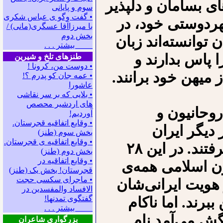
ای بسامان و دلپذیر
سوم و پایانی
• گفت وگو ی عباس شکری
هردوستی خود، در
با میرزاآقا عسگری(مانی) /
بخش دوم
ن توانسته‌اند زبان
بیشتر . . .
ا پاس بدارند و
طنزهای تلخ و شیرین
• دوست من، کرونا !
ز میهن خود برانند.
• ﻋﻤﻪ ﺟﺎﻥ ﻛﻮ ﭘﺪﺭﻡ ؟!
عاشورا
• بلایی که بر سر نقاشی
های اردشیر محصص
روحانیون و
آوردیم!
• وقایع اتفاقیه قجرستان.
 دیگر ایران
بخش سوم (طنز)
• وقایع اتفاقیه ی قجرستان.
اهورائی و کهن‌سال را زیر سلطه‌ی خود گرفتند. در این ۲۸
بخش دوم (طنز)
• وقایع اتفاقیه در
ن اسلامی همه‌ی
قجرستان! بخش یک (طنز)
• ماجرای سکسی حجت
 هویت ایرانی‌شان
الافساد والمفسدین در
ببرند. اما ناکام
گفتگوی تمدنها!
بیشتر . . .
گش می‌آمد نام
بزرگواری شاعران