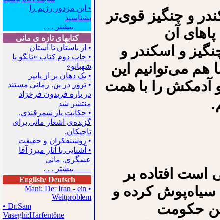
• این مزدور رژیم را
 و چنگیز قوی‌تر
بشناسید
بیشتر . . .
پاهای آن
کتابهای تازه ی مانی
چنگیز و اسکندر و
• از باستان تا آستان
• چاپ دوم کتاب «تانگو با
ا هم می‌توانیم این
شهبانو»
• یک دهان پر از پاییز
 و آدمکش را با همت
• ترور در بن. رمانی مستند
در باره فریدون فرخزاد
.
منتشر شد
• حکایت یار سمرقندی.
گزیده‌ی اشعار مانی برای
تاجیکان.
• روشنفکران و حقیقت
• آشنایی با آثار میرزاآقا
عسگری. مانی
بیشتر . . .
است افتاده بر
English/ Deutsch
سیاه‌پوش کرده و
• Mani: Der Iran - ein
Weltproblem
این حکومت
• Dr.Sam
Vaseghi:Harfentöne