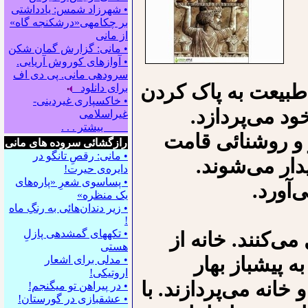
• شهرزاد شمس: یادداشتی
بر چکامه‍ی«درشکنجه گاه»
از مانی
• مانی: گزارش گمان شکن
• آوازهای کوروش آریایی.
سروده‍ی مانی. پی دی اف
، طبیعت به پاک کردن
برای دانلود
• خاکسپاری غیردینی-
ود می‌پردازد.
غیراسلامی
بیشتر . . .
ز و روشنائی قامت
رازگشائی سروده های مانی
• مانی: رقصِ تانگو در
دار می‌شوند.
دایره‌ی حیرت!
• پساسوی شعرِ «پاره‌های
‌آورد.
یک منظره»
• زیر دندان‌هائی به رنگِ ماه
!
• تکه⁪های گمشده⁪ی پازلِ
می‌کنند. خانه از
هستی
ه پیشباز بهار
• مدلی برای اشعار
اروتیکی!
انه می‌پردازند. با
• در پیراهن تو می⁪گنجم!
• عشقبازی در گورستان!