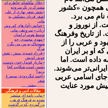
• جلال ملکشاه: خاطره ای
هائی همچون «کشور
مشترک در یک سروده
• شش شعر بهاری از علی
 نام می برد.
اصغر فرداد. پیشکش به
مانی
. از نوروز و
• خوانش«آوازهای کوروش
آریایی» سروده‍ی مانی
 از تاریخ وفرهنگ
توسط هومرآبرامیان
• مهدی محمدی: چه
ود و عربی را از
شهوتناک به من می نگرد
مرگ
 او بر ایران
• فرزاد حمیدی منش : نقش
ا ادامه داده است. اما
خوش اندیش
• مازیار قویدل:چون دوست
یرانی‌تر می‌شوند.
دشمن است شکایت کجا
بریم؟
ش جای اسامی عربی
• احمد لنگردودی: سیمرغ
شعر
 پیش مورد عنایت
بیشتر . . .
مقالات ادبی و فرهنگی
• مانی: نامه ای منتشر
نشده به فرهنگ فرهی،
بزرگمردی که درگذشت