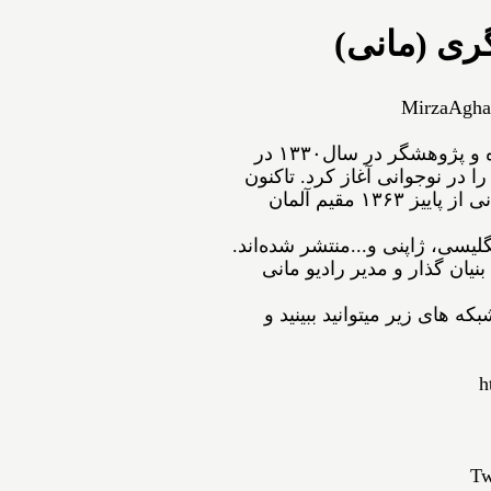
ری (مانی)
MirzaAgha
ﻣﻴﺮﺯﺍﺁﻗﺎﻋﺴگرﻯ(ﻣﺎﻧﻰ) شاعر، نویسنده و پژوهشگر ﺩﺭ ﺳﺎﻝ۱۳۳۰ در
ﺍ ﺩﺭ ﻧﻮﺟﻮﺍﻧﻰ ﺁﻏﺎﺯ ﻛﺮﺩ. ﺗﺎﻛﻨﻮﻥ
۵۴ ﺟﻠﺪ ﺍﺯ ﺁﺛﺎﺭﺵ ﺑﻪ ﭼﺎﭖ ﺭﺳﻴﺪه‌اﻧﺪ. مانی از ﭘﺎﻳﻴﺰ ۱۳۶۳ مقیم ﺁﻟﻤﺎﻥ
نگلیسی، ژاپنی و...ﻣﻨﺘﺸﺮ ﺷﺪﻩ⁯اند.
نیان گذار و مدیر رادیو مانی
ه های زیر میتوانید ببینید و
h
Tw