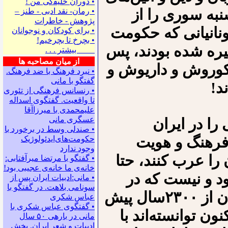
• ﺩﻭﺭﺍﻥ ﺧﻠﻴﻔگی ﻣﻦ !
به ‌سوری را از
• رمان- نقد ادبی - طنز –
پژوهش - خاطرات
ونانیانی که حکومت
• ﺑﺮﺍﻯ ﻛﻮﺩﻛﺎﻥ ﻭ ﻧﻮﺟﻮﺍﻧﺎﻥ
• بچرخ تا بچرخیم!
یره شده بودند، پس
بیشتر . . .
از میان مصاحبه ها
 کوروش و داریوش و
• نبرد فرهنگ با ضد فرهنگ.
گفتگو با ﻣﺎﻧﻰ
د!
• رنسانس فرهنگی ‌از تئوری
‌تا واقعیت. گفتگوی اسداله
علیمحمدی با میرزاآقا
عسگری ‌مانی
را در ایران
• صندلی وسط در برخورد با
فرهنگ و هویت
حکومت‌های‌ایدئولوژیک
وجود ندارد
ن را عرب کنند، حتا
• گفتگو با مرتضا میرآفتابی:
ﺧﺎﻧﻪﻯ ﻣﺎ ﺧﺎﻧﻪﻯ ﻋﺠﻴﺒﻰ ﺑﻮﺩ!
ود و نیست که در
• مانی:ادبیات ایران پس از
سونامی بلاهت. در گفتگو با
کشورهای عربی حاکم بود و هست. ایرانیان از ۲۳۰۰سال پیش
عباس شکری
• گفتگوی عباس شکری با
ون توانسته‌اند با
مانی در باره‍ی ۵۰ سال
ادبیات و شعر ایران. بخش