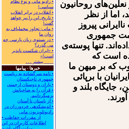
• رادیو مانی و نوع نظام
 نعلین‌های روحانیون
سیاسی!
د، اما از نظر
• انقلاب در برابر انقلاب
• تاریخ، این را نیز خواهد
اایرانی پیروز
گفت!
• مانی: تجاوز مخملباف به
ومت جمهوری
روان ما
• در پستوی زبان پارسی چه
‌اند. تنها پوسته‌ی
می گذرد؟
• «ایران شکست ناپذیر
ده است که
است!»
بیشتر . . .
ب که بر میهن ما
خبرها - پیامها
• نامه سرگشاده به ریاست
رانیان با برپائی
جمهوری تاجیکستان
، جایگاه بلند و
• یاران و دوستان ارجمند،
• قرآن را به صاحبانش
ورند.
برمیگردانیم.
• از باستان تا آستان
• اندیشکده‍ی خردورزان در
رادیوتلویزیون مانی
• از مقررات حفاظت
اطلاعات کاربران در این
سایت آگاه باشید