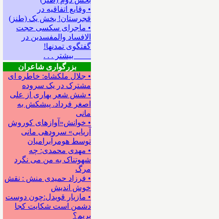
• وقایع اتفاقیه در
قجرستان! بخش یک (طنز)
• ماجرای سکسی حجت
الافساد والمفسدین در
گفتگوی تمدنها!
بیشتر . . .
بزرگواری شاعران
• جلال ملکشاه: خاطره ای
مشترک در یک سروده
• شش شعر بهاری از علی
اصغر فرداد. پیشکش به
مانی
• خوانش«آوازهای کوروش
آریایی» سروده‍ی مانی
توسط هومرآبرامیان
• مهدی محمدی: چه
شهوتناک به من می نگرد
مرگ
• فرزاد حمیدی منش : نقش
خوش اندیش
• مازیار قویدل:چون دوست
دشمن است شکایت کجا
بریم؟