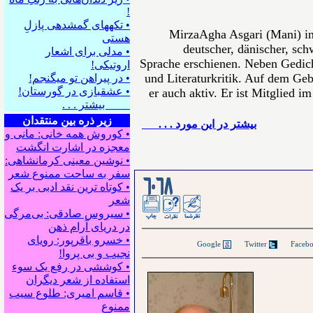
!
• تکه⁪های گمشده⁪ی پازلِ
MirzaAgha Asgari (Mani) in
هستی
deutscher, dänischer, sch
• مدلی برای اشعار
Sprache erschienen. Neben Gedich
اروتیکی!
und Literaturkritik. Auf dem Gebi
• در پیراهن تو می⁪گنجم!
• عشقبازی در گورستان!
er auch aktiv. Er ist Mitglied i
بیشتر . . .
زیر ذره بین منتقدان
بيشتر در این مورد . . .
• کوروش همه خانی: مانی و
معجزه در اشارت انگشت
• نوشین معینی کرمانشاهی:
سفر به ساحت ممنوع شعر
• کوتاه ترین نقد ادبی بر یک
شعر
• سیروس صادقی: بی‌مرگی
در دریای آرام ذهن
• خسرو باقرپور: ﺭوﻳﺎﻯ
Google
Twitter
ﻧﺠﻴﺐ ﻭ ﺑﻰ ﭘﺮﻭﺍ!
• کوششی در رفع یک سوء
استفاده از شعر دیگران
• قاسم امیری: طلوع سیب
ممنوع