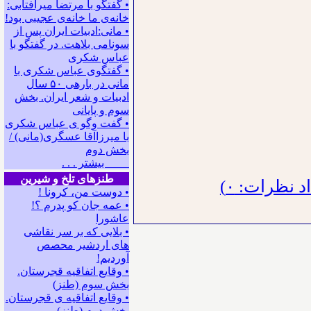
• گفتگو با مرتضا میرآفتابی:
ﺧﺎﻧﻪﻯ ﻣﺎ ﺧﺎﻧﻪﻯ ﻋﺠﻴﺒﻰ ﺑﻮﺩ!
• مانی:ادبیات ایران پس از
سونامی بلاهت. در گفتگو با
عباس شکری
• گفتگوی عباس شکری با
مانی در باره‍ی ۵۰ سال
ادبیات و شعر ایران. بخش
سوم و پایانی
• گفت وگو ی عباس شکری
با میرزاآقا عسگری(مانی) /
بخش دوم
بیشتر . . .
طنزهای تلخ و شیرین
 نظرات: ۰)
• دوست من، کرونا !
• ﻋﻤﻪ ﺟﺎﻥ ﻛﻮ ﭘﺪﺭﻡ ؟!
عاشورا
• بلایی که بر سر نقاشی
های اردشیر محصص
آوردیم!
• وقایع اتفاقیه قجرستان.
بخش سوم (طنز)
• وقایع اتفاقیه ی قجرستان.
بخش دوم (طنز)