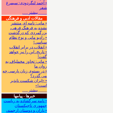
• احمد لنگردودی: سیمرغ
شعر
بیشتر . . .
مقالات ادبی و فرهنگی
• مانی: نامه ای منتشر
نشده به فرهنگ فرهی،
بزرگمردی که درگذشت
• رادیو مانی و نوع نظام
سیاسی!
• انقلاب در برابر انقلاب
• تاریخ، این را نیز خواهد
گفت!
• مانی: تجاوز مخملباف به
روان ما
• در پستوی زبان پارسی چه
می گذرد؟
• «ایران شکست ناپذیر
است!»
بیشتر . . .
خبرها - پیامها
• نامه سرگشاده به ریاست
جمهوری تاجیکستان
• یاران و دوستان ارجمند،