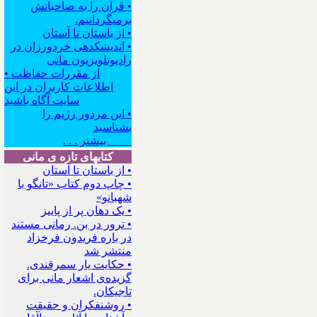
• قرآن را به صاحبانش
برمیگردانیم.
• از باستان تا آستان
• اندیشکده‍ی خردورزان در
رادیوتلویزیون مانی
• از مقررات حفاظت
اطلاعات کاربران در این
سایت آگاه باشید
• این مزدور رژیم را
بشناسید
بیشتر . . .
کتابهای تازه ی مانی
• از باستان تا آستان
• چاپ دوم کتاب «تانگو با
شهبانو»
• یک دهان پر از پاییز
• ترور در بن. رمانی مستند
در باره فریدون فرخزاد
منتشر شد
• حکایت یار سمرقندی.
گزیده‌ی اشعار مانی برای
تاجیکان.
• روشنفکران و حقیقت