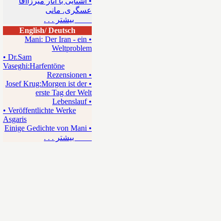
• آشنایی با آثار میرزاآقا
عسگری. مانی
بیشتر . . .
English/ Deutsch
• Mani: Der Iran - ein
Weltproblem
• Dr.Sam
Vaseghi:Harfentöne
• Rezensionen
• Josef Krug:Morgen ist der
erste Tag der Welt
• Lebenslauf
• Veröffentlichte Werke
Asgaris
• Einige Gedichte von Mani
بیشتر . . .