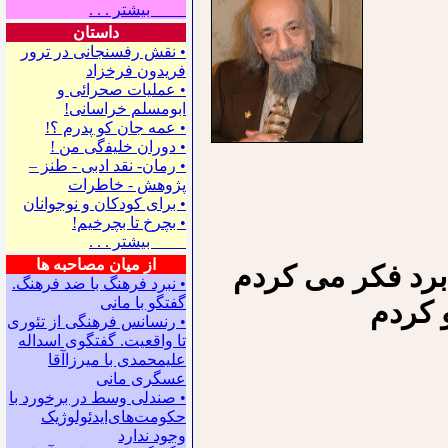
بیشتر . . .
داستان
• نقش رفسنجانی در ترور
فریدون فرخزاد
• عملیات صحرائی و
ابومسلم خراسانی!
• ﻋﻤﻪ ﺟﺎﻥ ﻛﻮ ﭘﺪﺭﻡ ؟!
• ﺩﻭﺭﺍﻥ ﺧﻠﻴﻔگی ﻣﻦ !
• رمان- نقد ادبی - طنز –
پژوهش - خاطرات
• ﺑﺮﺍﻯ ﻛﻮﺩﻛﺎﻥ ﻭ ﻧﻮﺟﻮﺍﻧﺎﻥ
• بچرخ تا بچرخیم!
بیشتر . . .
از میان مصاحبه ها
 برد فكر مى كردم
• نبرد فرهنگ با ضد فرهنگ.
گفتگو با ﻣﺎﻧﻰ
 كردم
• رنسانس فرهنگی ‌از تئوری
‌تا واقعیت. گفتگوی اسداله
علیمحمدی با میرزاآقا
عسگری ‌مانی
• صندلی وسط در برخورد با
حکومت‌های‌ایدئولوژیک
وجود ندارد