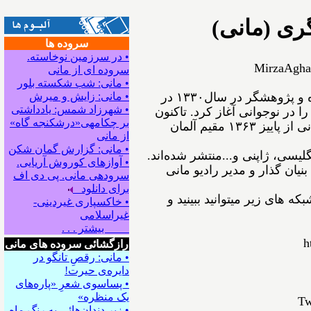
ری (مانی)
سروده ها
• در سرزمین نوخاسته.
MirzaAgha
سروده ای از مانی
• مانی: شب شکسته بلور
ﻣﻴﺮﺯﺍﺁﻗﺎﻋﺴگرﻯ(ﻣﺎﻧﻰ) شاعر، نویسنده و پژوهشگر ﺩﺭ ﺳﺎﻝ۱۳۳۰ در
• مانی: زایش و میرش
• شهرزاد شمس: یادداشتی
ﺍ ﺩﺭ ﻧﻮﺟﻮﺍﻧﻰ ﺁﻏﺎﺯ ﻛﺮﺩ. ﺗﺎﻛﻨﻮﻥ
بر چکامه‍ی«درشکنجه گاه»
۵۴ ﺟﻠﺪ ﺍﺯ ﺁﺛﺎﺭﺵ ﺑﻪ ﭼﺎﭖ ﺭﺳﻴﺪه‌اﻧﺪ. مانی از ﭘﺎﻳﻴﺰ ۱۳۶۳ مقیم ﺁﻟﻤﺎﻥ
از مانی
• مانی: گزارش گمان شکن
نگلیسی، ژاپنی و...ﻣﻨﺘﺸﺮ ﺷﺪﻩ⁯اند.
• آوازهای کوروش آریایی.
نیان گذار و مدیر رادیو مانی
سروده‍ی مانی. پی دی اف
برای دانلود
ه های زیر میتوانید ببینید و
• خاکسپاری غیردینی-
غیراسلامی
بیشتر . . .
h
رازگشائی سروده های مانی
• مانی: رقصِ تانگو در
دایره‌ی حیرت!
• پساسوی شعرِ «پاره‌های
یک منظره»
Tw
• زیر دندان‌هائی به رنگِ ماه