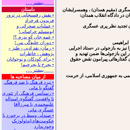
بیشتر . . .
داستان
 عسگری (مقیم همدان) ، وهمسرایشان
• نقش رفسنجانی در ترور
ان در دادگاه انقلاب همدان:
فریدون فرخزاد
• عملیات صحرائی و
ابومسلم خراسانی!
• ﻋﻤﻪ ﺟﺎﻥ ﻛﻮ ﭘﺪﺭﻡ ؟!
• ﺩﻭﺭﺍﻥ ﺧﻠﻴﻔگی ﻣﻦ !
 ۴ ماه نخست سال ۲۰۰۷ برادرم احمدعسگری، مادر همسرم خانم قزبس افکاری (۷۷ ساله)، را نیز به بازجوئی در «ستاد اجرایی
• رمان- نقد ادبی - طنز –
این بازجوئی‌ها ضمن تهدید و
پژوهش - خاطرات
ران گفتارهائی پیرامون نقض حقوق
• ﺑﺮﺍﻯ ﻛﻮﺩﻛﺎﻥ ﻭ ﻧﻮﺟﻮﺍﻧﺎﻥ
• بچرخ تا بچرخیم!
بیشتر . . .
رسمی به جمهوری اسلامی، از حرمت
از میان مصاحبه ها
• نبرد فرهنگ با ضد فرهنگ.
گفتگو با ﻣﺎﻧﻰ
• رنسانس فرهنگی ‌از تئوری
‌تا واقعیت. گفتگوی اسداله
علیمحمدی با میرزاآقا
عسگری ‌مانی
• صندلی وسط در برخورد با
حکومت‌های‌ایدئولوژیک
وجود ندارد