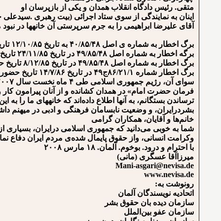
متقی. رئیس دادگاه انقلاب همدان و یکی از بازپرسان او
اینان به نمایندگی از سوی ستاد اجرائی (بیت رهبری .سیدعلی 
آقای علیرضا ابراهیمی را به جرم سرپرستی آن خانه⁯ها در نبود ما،
برگ اخطار به شماره ی اصل ۴۰/۸۵/۴۸ به تاریخ ۱۲/۱۰/۸۵ تاریخ حضور ۲۶/۱۰/۸۵ محل حضور دادگاه انقلاب اسلامی همدان. ساختمان تجدید نظر پری عسگری
برگه اخطار به شماره اصل ۴۹/۸۵/۴۸ در تاریخ ۲۴/۱۱/۸۵ تاریخ حضور ۱/۱۲/۸۵ در دادگاه انقلاب ساختمان تجدید نظر پری عسگری
برگ اخطار به شماره اصل ۴۹/۸۵/۴۸ در تاریخ ۸/۱۲/۸۵ تاریخ حضور ۲۲/۱۲/۸۵ در دادگاه انقلاب ساختمان تجدید نظر علیرضا ابراهیمی
برگ اخطار شماره ۸۶/۲۱/۱ج۴۹ در تاریخ ۱۴/۷/۸۶ تاریخ حضور۲۲/۷/۸۶ در دادسرای عمومی و انقلاب اسلامی پری عسگری و علیرضا ابراهیمی
فرمان حضرت امام» در همدان کشانده و از آنان پیرامون کار و
ترساندن بستگانم، به آنها اطلاع داده‌اند که خانه⁯های ما را ب
بشردرایران، و وضعیت نابسامان فرهنگی و ادبی در میهنم داشت
خانم‌ها و آقایان، همکاران گرامی
شما به خوبی می‌دانید که جمهوری اسلامی درایران، بسیاری ا
وکرامت انسانی، واز حقوق پایمال شده‌ی مردم ایران دفاع نمائ
با احترام و درود. بوخوم. آلمان. ۱۸ مارس ۲۰۰۸
میرزاآقا عسگری (مانی)
Mani-asgari@nevisa.de
www.nevisa.de
رونوشت به:
اتحادیه نویسندگان آلمان
سازمان دیده بان حقوق بشر
سازمان عفو بین‌الملل