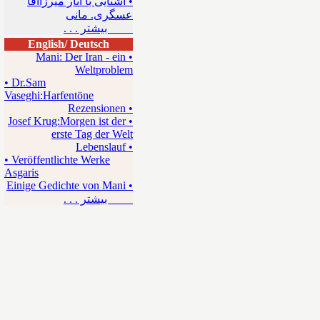
• آشنایی با آثار میرزاآقا
عسگری. مانی
بیشتر . . .
English/ Deutsch
• Mani: Der Iran - ein
Weltproblem
• Dr.Sam
Vaseghi:Harfentöne
• Rezensionen
• Josef Krug:Morgen ist der
erste Tag der Welt
• Lebenslauf
• Veröffentlichte Werke
Asgaris
• Einige Gedichte von Mani
بیشتر . . .