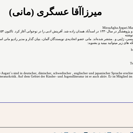
میرزاآقا عسگری (مانی)
نوشته
نگلیسی، ژاپنی و...ﻣﻨﺘﺸﺮ ﺷﺪﻩ⁯اند. مانی عضو اتحادیه‌ی نویسندگان آلمان، بنیان گذار و مدیر رادیو مانی ا
های زیر میتوانید ببینید و بشنوید:
h
Tw
Asgari´s sind in deutscher, dänischer, schwedischer , englischer und japanischer Sprache erschi
raturkritik. Auf dem Gebiet der Kinder- und Jugendliteratur ist er auch aktiv. Er ist Mitglied im