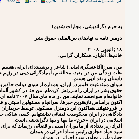
این مطلب را به شبکه‌ی خود ارسال کنید:
بالاترین
دنباله
Yahoo
به جرم دگراندیشی، مجازات شدیم!
دومین نامه‌ به نهادهای بین‌المللی حقوق بشر
۱۸ ژانویه⁯ی ۲۰۰۸
خانم‌ها، آقایان، همکاران گرامی،
من، میرزاآقاعسگری(مانی) شاعر و نویسنده‌ای ایرانی هستم که با همسرو فرزندان
داستان و نقد ادبی هستم.
سوای ممنوعیت قلمم در ایران، همواره از سوی دولت حاکم بر تهر
حقوق بشر در ایران را سرزنش کرده‌ام. من حتا در کشور آلمان
خانواده‌ام سوءقصد نمایند. من در ماه مای سال ۲۰۰۷ نامه ای در این باره برای شما فرستادم.
اکنون براساس تازه⁯ترین خبرها، سرانجام مسئولین امنیتی و قض
را فروخته⁯اند. هم⁯اکنون این دومنزل مسکونی توسط خریدارا
دادگاهی در ایران محکومیت قضائی نداشته⁯ایم. کسی شاکی خصو
اسلامی در ایران «جرم» ما تنها و تنها دگراندیشی است.
افراد زیر تعدادی از مأموران امنیتی و قضائی رژیم⁯اند که برای 
سید جواد حجازی رئیس ستاد اجرائی در همدان
چهاردولی . معاون ستاد اجرائی در همدان