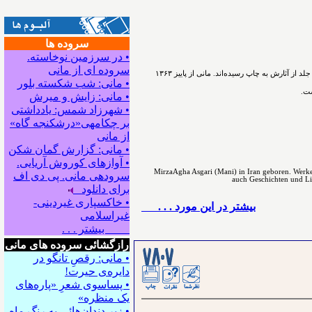
سروده ها
• در سرزمین نوخاسته.
سروده ای از مانی
ﻣﻴﺮﺯﺍﺁﻗﺎﻋﺴگرﻯ(ﻣﺎﻧﻰ) شاعر، نویسنده و پژوهشگر ﺩﺭ ﺳﺎﻝ۱۳۳۰ در اسدآباد همدان ﺯﺍﺩﻩ ﺷﺪ. ﺁﻓﺮﻳﻨﺶ ﺍﺩﺑﻰ ﺭﺍ ﺩﺭ ﻧﻮﺟﻮﺍﻧﻰ ﺁﻏﺎﺯ ﻛﺮﺩ. ﺗﺎﻛﻨﻮﻥ ۵۴ ﺟﻠﺪ ﺍﺯ ﺁﺛﺎﺭﺵ ﺑﻪ ﭼﺎﭖ ﺭﺳﻴﺪه‌اﻧﺪ. مانی از ﭘﺎﻳﻴﺰ ۱۳۶۳
• مانی: شب شکسته بلور
ست.
• مانی: زایش و میرش
• شهرزاد شمس: یادداشتی
بر چکامه‍ی«درشکنجه گاه»
از مانی
• مانی: گزارش گمان شکن
• آوازهای کوروش آریایی.
MirzaAgha Asgari (Mani) in Iran geboren. Werke 
سروده‍ی مانی. پی دی اف
auch Geschichten und Lite
برای دانلود
• خاکسپاری غیردینی-
بيشتر در این مورد . . .
غیراسلامی
بیشتر . . .
رازگشائی سروده های مانی
• مانی: رقصِ تانگو در
دایره‌ی حیرت!
• پساسوی شعرِ «پاره‌های
یک منظره»
• زیر دندان‌هائی به رنگِ ماه