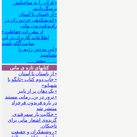
• قرآن را به صاحبانش
برمیگردانیم.
• از باستان تا آستان
• اندیشکده‍ی خردورزان در
رادیوتلویزیون مانی
• از مقررات حفاظت
اطلاعات کاربران در این
سایت آگاه باشید
• این مزدور رژیم را
بشناسید
بیشتر . . .
کتابهای تازه ی مانی
• از باستان تا آستان
• چاپ دوم کتاب «تانگو با
شهبانو»
• یک دهان پر از پاییز
• ترور در بن. رمانی مستند
در باره فریدون فرخزاد
منتشر شد
• حکایت یار سمرقندی.
گزیده‌ی اشعار مانی برای
تاجیکان.
• روشنفکران و حقیقت