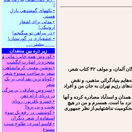
!
• تکه⁪های گمشده⁪ی پازلِ
هستی
• مدلی برای اشعار
اروتیکی!
• در پیراهن تو می⁪گنجم!
• عشقبازی در گورستان!
بیشتر . . .
زیر ذره بین منتقدان
• کوروش همه خانی: مانی و
معجزه در اشارت انگشت
• نوشین معینی کرمانشاهی:
علت زندگی من در تبعید، مخالفتم با بنیادگرائی دینی در رژیم جمهوری اسلامی بوده است. من شهروند آلمان، عضو اتحادیه ی نویسندگان آلمان، و مولف ۴۲ کتاب شعر،
سفر به ساحت ممنوع شعر
• کوتاه ترین نقد ادبی بر یک
ه‌هایم بنیادگرائی مذهبی، و نقض
شعر
های رژیم تهران به جان من و افراد
• سیروس صادقی: بی‌مرگی
در دریای آرام ذهن
مدان و اسدآباد مصادره کرده و آنها
• خسرو باقرپور: ﺭوﻳﺎﻯ
نزد ما است. همسرم و من در هیچ
ﻧﺠﻴﺐ ﻭ ﺑﻰ ﭘﺮﻭﺍ!
محکومیت نداشته⁯ایم.از نظر جمهوری
• کوششی در رفع یک سوء
استفاده از شعر دیگران
• قاسم امیری: طلوع سیب
ممنوع