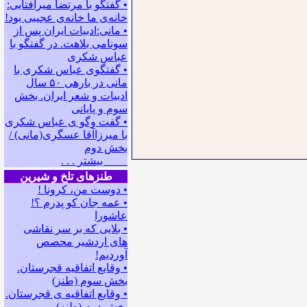
• گفتگو با مرتضا میرآفتابی:
ﺧﺎﻧﻪﻯ ﻣﺎ ﺧﺎﻧﻪﻯ ﻋﺠﻴﺒﻰ ﺑﻮﺩ!
• مانی:ادبیات ایران پس از
سونامی بلاهت. در گفتگو با
عباس شکری
• گفتگوی عباس شکری با
مانی در باره‍ی ۵۰ سال
ادبیات و شعر ایران. بخش
سوم و پایانی
• گفت وگو ی عباس شکری
با میرزاآقا عسگری(مانی) /
بخش دوم
بیشتر . . .
طنزهای تلخ و شیرین
• دوست من، کرونا !
• ﻋﻤﻪ ﺟﺎﻥ ﻛﻮ ﭘﺪﺭﻡ ؟!
عاشورا
• بلایی که بر سر نقاشی
های اردشیر محصص
آوردیم!
• وقایع اتفاقیه قجرستان.
بخش سوم (طنز)
• وقایع اتفاقیه ی قجرستان.
بخش دوم (طنز)