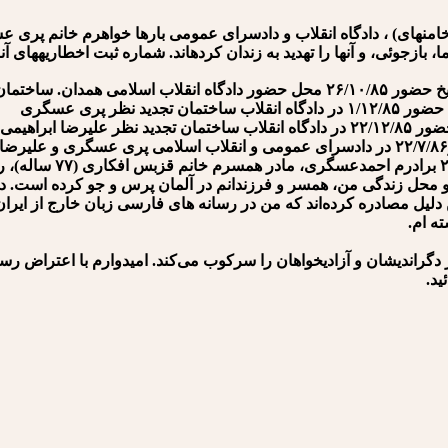
خامنه⁯ای) ، دادگاه انقلاب و دادسرای عمومی بارها خواهرم خانم پری
 بازجوئی، و آنها را تهدید به زندان کرده⁯اند. شماره ثبت اخطاریه⁯های آن
سوای آن، رژیم جمهوری اسلامی طی
 محل زندگی من، همسر و فرزندانم در آلمان پرس و جو کرده ‌است. در 
ه این دلیل مصادره کرده‌اند که من در رسانه های فارسی زبان خارج از ای
ه ام.
ز دگراندیشان و آزادیخواهان را سرکوب می‌کند. امیدوارم با اعتراض 
ید.