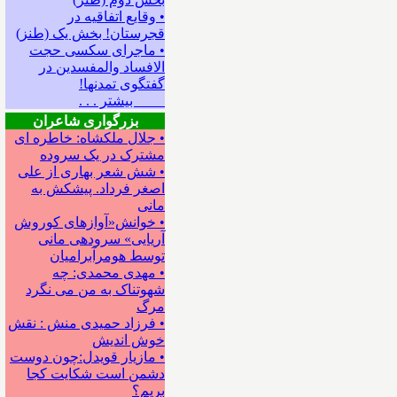
• وقایع اتفاقیه در
قجرستان! بخش یک (طنز)
• ماجرای سکسی حجت
الافساد والمفسدین در
گفتگوی تمدنها!
بیشتر . . .
بزرگواری شاعران
• جلال ملکشاه: خاطره ای
مشترک در یک سروده
• شش شعر بهاری از علی
اصغر فرداد. پیشکش به
مانی
• خوانش«آوازهای کوروش
آریایی» سروده‍ی مانی
توسط هومرآبرامیان
• مهدی محمدی: چه
شهوتناک به من می نگرد
مرگ
• فرزاد حمیدی منش : نقش
خوش اندیش
• مازیار قویدل:چون دوست
دشمن است شکایت کجا
بریم؟