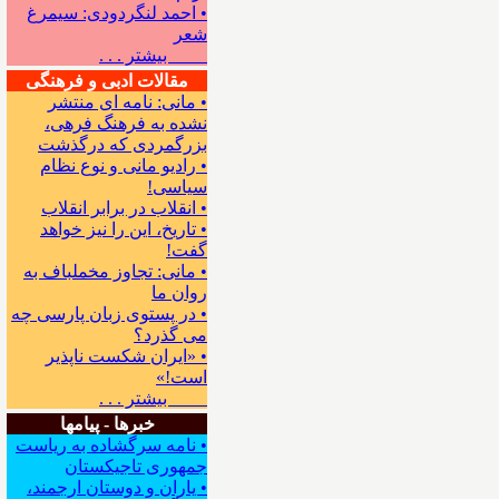
• احمد لنگردودی: سیمرغ
شعر
بیشتر . . .
مقالات ادبی و فرهنگی
• مانی: نامه ای منتشر
نشده به فرهنگ فرهی،
بزرگمردی که درگذشت
• رادیو مانی و نوع نظام
سیاسی!
• انقلاب در برابر انقلاب
• تاریخ، این را نیز خواهد
گفت!
• مانی: تجاوز مخملباف به
روان ما
• در پستوی زبان پارسی چه
می گذرد؟
• «ایران شکست ناپذیر
است!»
بیشتر . . .
خبرها - پیامها
• نامه سرگشاده به ریاست
جمهوری تاجیکستان
• یاران و دوستان ارجمند،