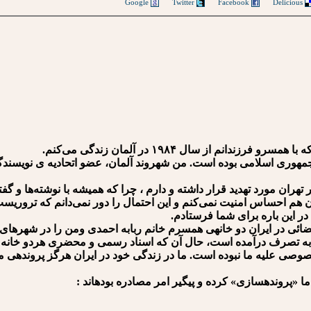
Google
Twitter
Facebook
Delicious
م از سال ۱۹۸۴ در آلمان زندگی می‌کنم.
ان مورد تهدید قرار داشته‌ و دارم ، چرا که همیشه با نوشته‌ها و گفت
 هم احساس امنیت نمی‌کنم و این احتمال را دور نمی‌دانم که تروریست‌
ائی در ایران دو خانه⁯ی همسرم خانم ربابه احمدی ومن را در شهرهای ه
ن به تصرف درآمده است، حال آن که اسناد رسمی و محضری هردو خانه 
صی علیه ما نبوده است. ما در زندگی خود در ایران هرگز پرونده⁯⁯ی 
ما «پرونده⁯سازی» کرده و پیگیر امر مصادره بوده⁯اند :