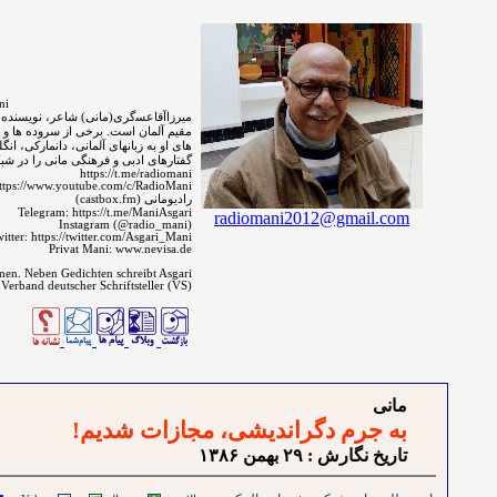
MirzaAgha Asgari.Mani
مقیم ﺁﻟﻤﺎﻥ است. برخی از سروده ⁯⁯⁯⁯ها و 
های ﺍﻭ ﺑﻪ ﺯﺑﺎﻧ‌‌ﻬﺎﻯ آلمانی، دانمارکی، ا
گفتارهای ادبی و فرهنگی مانی را در شبکه 
https://t.me/radiomani
ttps://www.youtube.com/c/RadioMani
رادیومانی (castbox.fm)
Telegram: https://t.me/ManiAsgari
radiomani2012@gmail.com
Instagram (@radio_mani)
itter: https://twitter.com/Asgari_Mani
Privat Mani: www.nevisa.de
enen. Neben Gedichten schreibt Asgari
 Verband deutscher Schriftsteller (VS)
مانی
به جرم دگراندیشی، مجازات شدیم!
تاريخ نگارش : ۲۹ بهمن ۱٣٨۶